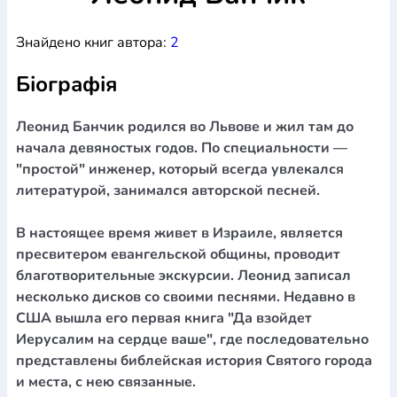
Богослов`я
Шлюб і сім`я
Юдаїзм
Супутні товари
Знайдено книг автора:
2
Періодика
Аудіо
Ручки кулькові
Відео
Галантерея
Закладки для книг
Футболки
Брелоки
Сумки
Біжутерія
Біографія
Блокноти
Щоденники / щотижневики
Вироби з дерева
Вироби з кераміки і глини
Вироби з срібла
Картини
Навчальні мапи
Шкіряні вироби
Магніти
Металеві
Леонид Банчик родился во Львове и жил там до
вироби
Міні-лампи
Наклейки
Настільні ігри
Пакети
начала девяностых годов. По специальности —
подарункові
Плакати
Пластмасові вироби
Хустки
"простой" инженер, который всегда увлекался
Подарункові картки
Розвиваючі ігри
Репринти
Свічки
литературой, занимался авторской песней.
Зошити
Фотокартини
Чохли на Библії
Головні убори
Календарі
Канцелярскі товари
Комп`ютерні ігри
В настоящее время живет в Израиле, является
Листівки
Сувенирна продукція
Годинники
Пазли
пресвитером евангельской общины, проводит
благотворительные экскурсии. Леонид записал
Книга в комплекті
За додатковою інформацією дзвоніть за номером:
+38
несколько дисков со своими песнями. Недавно в
США вышла его первая книга "Да взойдет
(097) 880-6379
Ми у Facebook
Иерусалим на сердце ваше", где последовательно
представлены библейская история Святого города
и места, с нею связанные.