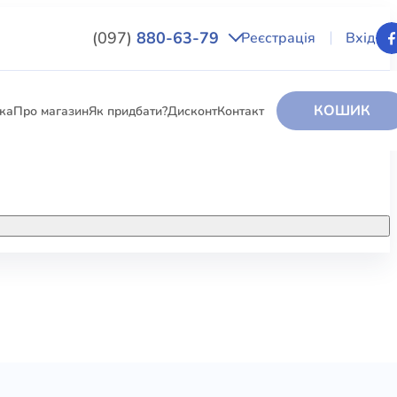
(097)
880-63-79
Реєстрація
Вхід
КОШИК
вка
Про магазин
Як придбати?
Дисконт
Контакт
НИГИ
За додатковою інформацією дзвоніть
за номером:
+38 (097) 880-6379
РИ
Ми у Facebook
ЛЕКТІ