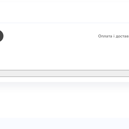
Оплата і доста
КНИГИ
ЕЛЕКТРОННІ К
етика
СУПУТНІ ТОВА
/ Карти
тика
КНИГА В КОМП
не консультування