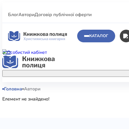
Блог
Автори
Договір публічної оферти
КАТАЛОГ
Головна
Автори
Аполог
Акційні пропозиції
Елемент не знайдено!
Атласи 
Купуйте більше улюблених книжок за
меншою ціною завдяки акційним
Біблеіс
знижкам.
Біблій