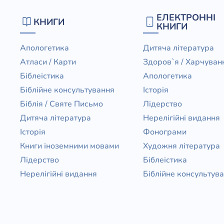
Біблія 
ЕЛЕКТРОННІ
КНИГИ
Дитяча
КНИГИ
Історія
Новинки
Апологетика
Дитяча література
Книги 
Атласи / Карти
Здоров`я / Харчуван
Свіжі надходження, актуальна
література та нові автори на нашій
Біблеістика
Апологетика
Лідерс
полиці.
Біблійне консультування
Історія
Нереліг
Біблія / Святе Письмо
Лідерство
Церковн
Дитяча література
Нерелігійні видання
Історія
Фонограми
Служін
Книги іноземними мовами
Художня література
Публіц
Лідерство
Біблеістика
Богослі
Нерелігійні видання
Біблійне консультув
Шлюб і 
Здоров