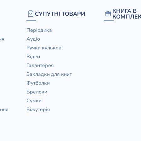
/ Святе Письмо
КНИГА В
СУПУТНІ ТОВАРИ
 література
КОМПЛЕК
Періодика
іноземними мовами
ня
Аудіо
Ручки кулькові
тво
Відео
ійні видання
Галантерея
і традиції
Закладки для книг
Футболки
ня Церкви
Брелоки
истика
Сумки
в`я
ання
Біжутерія
сім`я
`я / Харчування