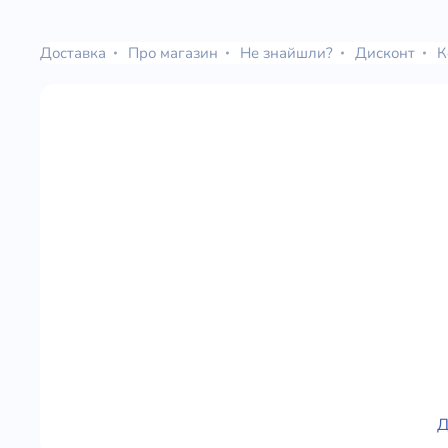
Юдаїзм
Огляд р
Доставка
Про магазин
Не знайшли?
Дисконт
К
Художн
Д