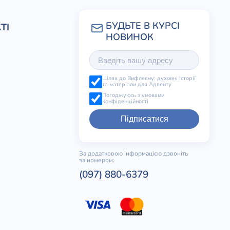
ТІ
Шлях до Вифлеєму: духовні історії
та матеріали для Адвенту
Погоджуюсь з умовами
конфіденційності
Підписатися
За додатковою інформацією дзвоніть
за номером:
(097) 880-6379