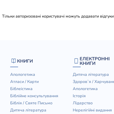
Юдаїзм
Огляд р
Тільки авторизовані користувачі можуть додавати відгук
Художн
ЕЛЕКТРОННІ
КНИГИ
КНИГИ
Апологетика
Дитяча література
Атласи / Карти
Здоров`я / Харчуван
Біблеістика
Апологетика
Біблійне консультування
Історія
Біблія / Святе Письмо
Лідерство
Дитяча література
Нерелігійні видання