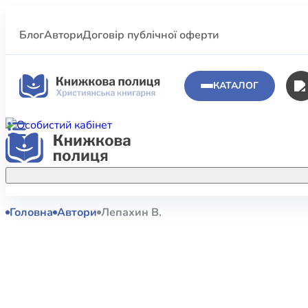
Блог
Автори
Договір публічної оферти
КАТАЛОГ
Головна
Автори
Лепахин В.
Аполог
Акційні пропозиції
Атласи 
Купуйте більше улюблених книжок за
меншою ціною завдяки акційним
Біблеіс
знижкам.
Біблій