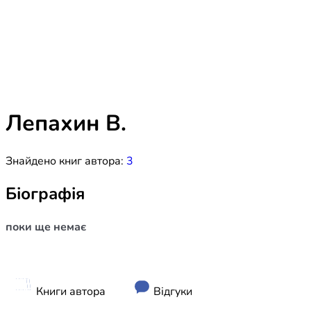
Біблія 
Дитяча
Історія
Новинки
Книги 
Свіжі надходження, актуальна
література та нові автори на нашій
Лідерс
полиці.
Лепахин В.
Нереліг
Знайдено книг автора:
3
Церковн
Служін
Біографія
Публіц
поки ще немає
Богослі
Шлюб і 
Здоров
Книги автора
Відгуки