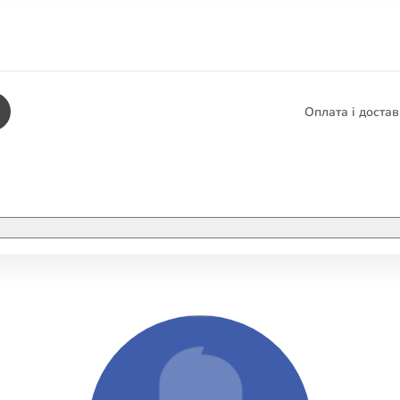
Оплата і доста
КНИГИ
ЕЛЕКТРОННІ К
етика
СУПУТНІ ТОВА
/ Карти
тика
КНИГА В КОМП
не консультування