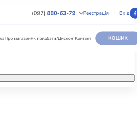
(097)
880-63-79
Реєстрація
Вхід
КОШИК
вка
Про магазин
Як придбати?
Дисконт
Контакт
НИГИ
За додатковою інформацією дзвоніть
за номером:
+38 (097) 880-6379
РИ
Ми у Facebook
ЛЕКТІ