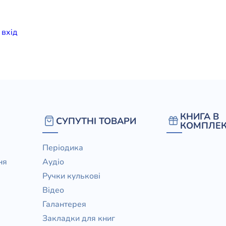
елігій
и
вхiд
я література
КНИГА В
СУПУТНІ ТОВАРИ
КОМПЛЕК
Періодика
ня
Аудіо
Ручки кулькові
Відео
Галантерея
Закладки для книг