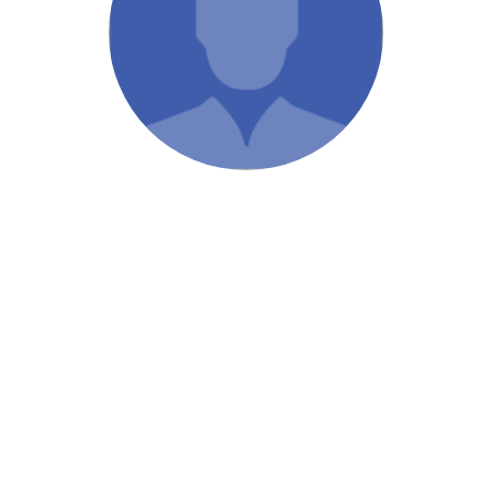
/ Святе Письмо
 література
іноземними мовами
тво
ійні видання
і традиції
ня Церкви
истика
в`я
сім`я
`я / Харчування