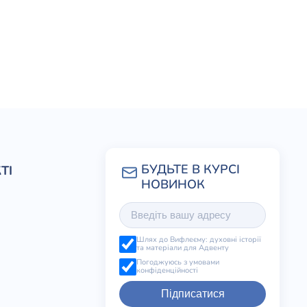
ТІ
Шлях до Вифлеєму: духовні історії
та матеріали для Адвенту
Погоджуюсь з умовами
конфіденційності
Підписатися