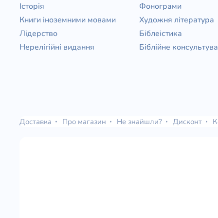
Історія
Фонограми
Книги іноземними мовами
Художня література
Лідерство
Біблеістика
Нерелігійні видання
Біблійне консультув
Доставка
Про магазин
Не знайшли?
Дисконт
К