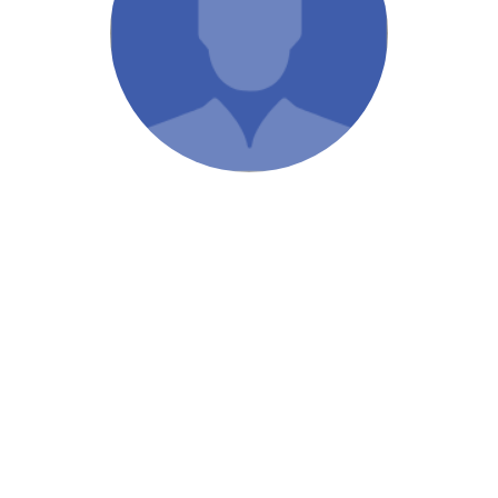
/ Святе Письмо
 література
іноземними мовами
тво
ійні видання
і традиції
ня Церкви
истика
в`я
сім`я
`я / Харчування