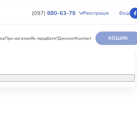
(097)
880-63-79
Реєстрація
Вхід
КОШИК
вка
Про магазин
Як придбати?
Дисконт
Контакт
НИГИ
За додатковою інформацією дзвоніть
за номером:
+38 (097) 880-6379
РИ
Ми у Facebook
ЛЕКТІ