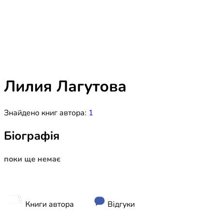
Біблія 
Дитяча
Історія
Новинки
Книги 
Свіжі надходження, актуальна
література та нові автори на нашій
Лідерс
полиці.
Лилия Лагутова
Нереліг
Знайдено книг автора:
1
Церковн
Служін
Біографія
Публіц
поки ще немає
Богослі
Шлюб і 
Здоров
Книги автора
Відгуки