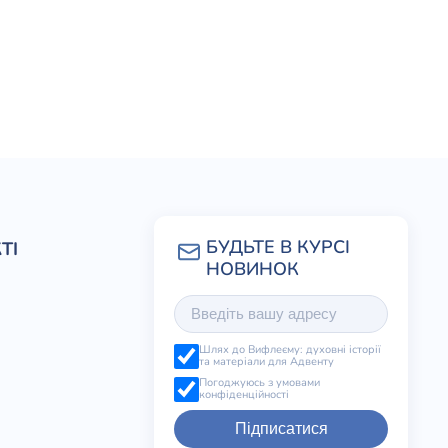
ТІ
Шлях до Вифлеєму: духовні історії
та матеріали для Адвенту
Погоджуюсь з умовами
конфіденційності
Підписатися