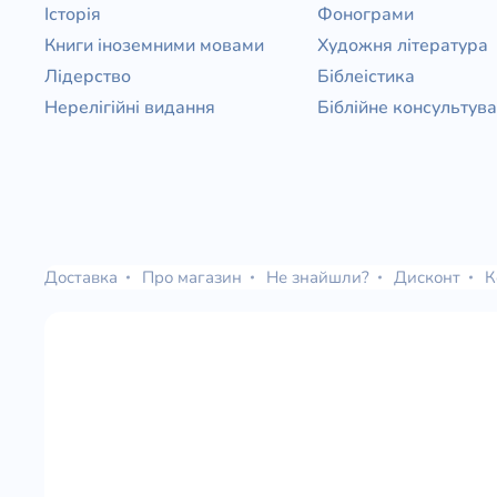
Історія
Фонограми
Книги іноземними мовами
Художня література
Лідерство
Біблеістика
Нерелігійні видання
Біблійне консультув
Доставка
Про магазин
Не знайшли?
Дисконт
К