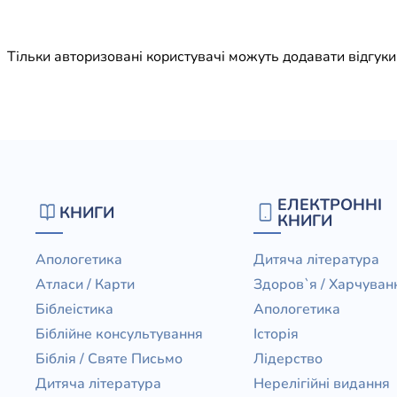
Юдаїзм
Огляд р
Тільки авторизовані користувачі можуть додавати відгук
Художн
ЕЛЕКТРОННІ
КНИГИ
КНИГИ
Апологетика
Дитяча література
Атласи / Карти
Здоров`я / Харчуван
Біблеістика
Апологетика
Біблійне консультування
Історія
Біблія / Святе Письмо
Лідерство
Дитяча література
Нерелігійні видання