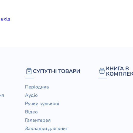
елігій
и
вхiд
я література
КНИГА В
СУПУТНІ ТОВАРИ
КОМПЛЕК
Періодика
ня
Аудіо
Ручки кулькові
Відео
Галантерея
Закладки для книг