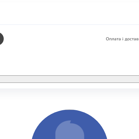
Оплата і доста
КНИГИ
ЕЛЕКТРОННІ К
етика
СУПУТНІ ТОВА
/ Карти
тика
КНИГА В КОМП
не консультування