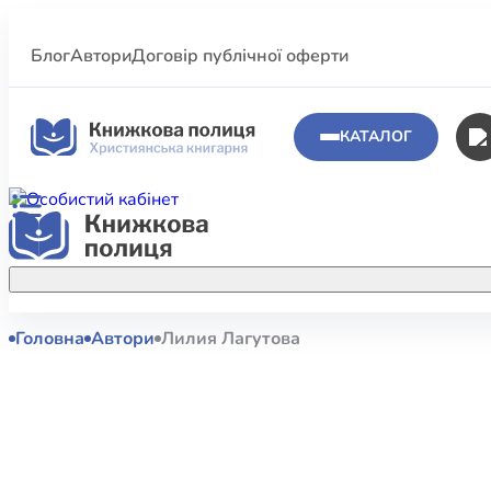
Блог
Автори
Договір публічної оферти
КАТАЛОГ
Головна
Автори
Лилия Лагутова
Аполог
Акційні пропозиції
Атласи 
Купуйте більше улюблених книжок за
меншою ціною завдяки акційним
Біблеіс
знижкам.
Біблій