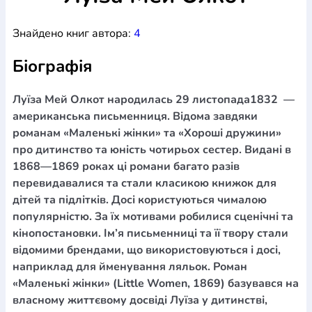
Богослов`я
Шлюб і сім`я
Юдаїзм
Супутні товари
Знайдено книг автора:
4
Періодика
Аудіо
Ручки кулькові
Відео
Галантерея
Закладки для книг
Футболки
Брелоки
Сумки
Біжутерія
Біографія
Блокноти
Щоденники / щотижневики
Вироби з дерева
Вироби з кераміки і глини
Вироби з срібла
Картини
Навчальні мапи
Шкіряні вироби
Магніти
Металеві
Луїза Мей Олкот народилась 29 листопада1832 —
вироби
Міні-лампи
Наклейки
Настільні ігри
Пакети
американська письменниця. Відома завдяки
подарункові
Плакати
Пластмасові вироби
Хустки
романам «Маленькі жінки» та «Хороші дружини»
Подарункові картки
Розвиваючі ігри
Репринти
Свічки
про дитинство та юність чотирьох сестер. Видані в
Зошити
Фотокартини
Чохли на Библії
Головні убори
1868—1869 роках ці романи багато разів
Календарі
Канцелярскі товари
Комп`ютерні ігри
перевидавалися та стали класикою книжок для
Листівки
Сувенирна продукція
Годинники
Пазли
дітей та підлітків. Досі користуються чималою
популярністю. За їх мотивами робилися сценічні та
Книга в комплекті
За додатковою інформацією дзвоніть за номером:
+38
кінопостановки. Ім’я письменниці та її твору стали
відомими брендами, що використовуються і досі,
(097) 880-6379
Ми у Facebook
наприклад для йменування ляльок. Роман
«Маленькі жінки» (Little Women, 1869) базувався на
власному життєвому досвіді Луїза у дитинстві,