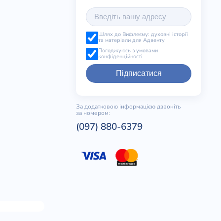
Шлях до Вифлеєму: духовні історії
та матеріали для Адвенту
Погоджуюсь з умовами
конфіденційності
Підписатися
За додатковою інформацією дзвоніть
за номером:
(097) 880-6379