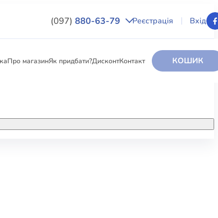
(097)
880-63-79
Реєстрація
Вхід
КОШИК
вка
Про магазин
Як придбати?
Дисконт
Контакт
НИГИ
За додатковою інформацією дзвоніть
за номером:
+38 (097) 880-6379
РИ
Ми у Facebook
ЛЕКТІ