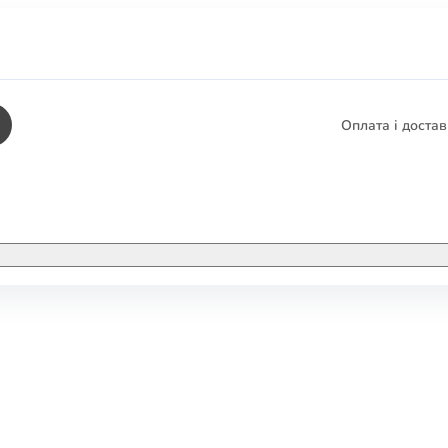
Оплата і доста
КНИГИ
ЕЛЕКТРОННІ К
етика
СУПУТНІ ТОВА
/ Карти
тика
КНИГА В КОМП
не консультування