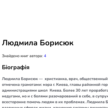
Біблія 
Дитяча
Історія
Новинки
Книги 
Свіжі надходження, актуальна
література та нові автори на нашій
Лідерс
полиці.
Людмила Борисюк
Нереліг
Знайдено книг автора:
4
Церковн
Служін
Біографія
Публіц
Людмила Борисюк — христианка, врач, общественный д
Богослі
отмечена грамотами: мэра г. Киева, главы районной г
администрациями школ Киева. Более 30 лет проработа
Шлюб і 
недугами, но и с болями разочарований в себе, в супр
Здоров
всесторонне помочь людям в их проблемах. Людмила Б
различных сферах жизни, изучению системы личностно