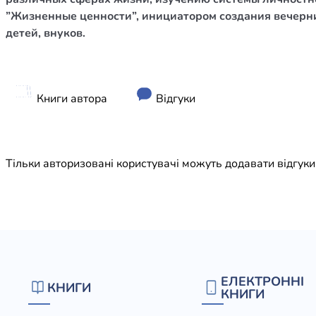
Юдаїзм
”Жизненные ценности”, инициатором создания вечерни
Огляд р
детей, внуков.
Художн
Книги автора
Відгуки
Тільки авторизовані користувачі можуть додавати відгук
ЕЛЕКТРОННІ
КНИГИ
КНИГИ