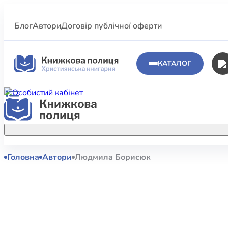
Блог
Автори
Договір публічної оферти
КАТАЛОГ
Головна
Автори
Людмила Борисюк
Аполог
Акційні пропозиції
Атласи 
Купуйте більше улюблених книжок за
меншою ціною завдяки акційним
Біблеіс
знижкам.
Біблій