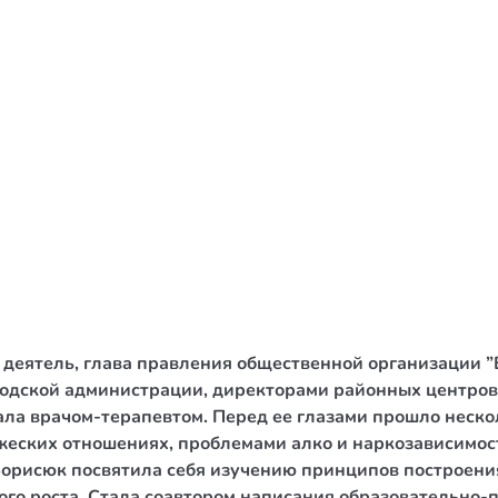
/ Святе Письмо
 література
іноземними мовами
тво
ійні видання
і традиції
ня Церкви
истика
еятель, глава правления общественной организации ”Ба
в`я
ородской администрации, директорами районных центров
ла врачом-терапевтом. Перед ее глазами прошло неско
сім`я
ужеских отношениях, проблемами алко и наркозависимост
`я / Харчування
орисюк посвятила себя изучению принципов построения
го роста. Стала соавтором написания образовательно-