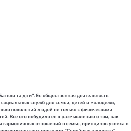
тьки та діти”. Ее общественная деятельность
 социальных служб для семьи, детей и молодежи,
лько поколений людей не только с физическими
ей. Все ото побудило ее к размышлению о том, как
 гармоничных отношений в семье, принципов успеха в
просветительских программ ”Семейные ценности”,