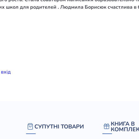
х школ для родителей . Людмила Борисюк счастлива в 
елігій
я література
и
вхiд
КНИГА В
СУПУТНІ ТОВАРИ
КОМПЛЕК