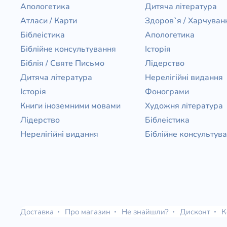
Апологетика
Дитяча література
Атласи / Карти
Здоров`я / Харчуван
Біблеістика
Апологетика
Біблійне консультування
Історія
Біблія / Святе Письмо
Лідерство
Дитяча література
Нерелігійні видання
Історія
Фонограми
Книги іноземними мовами
Художня література
Лідерство
Біблеістика
Нерелігійні видання
Біблійне консультув
Доставка
Про магазин
Не знайшли?
Дисконт
К