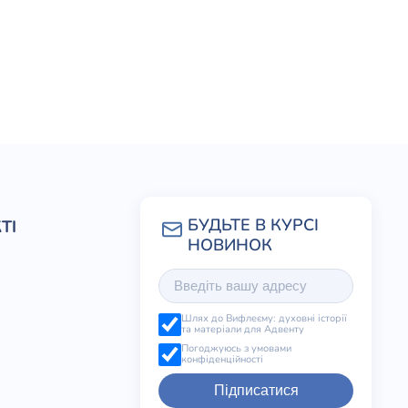
ТІ
Шлях до Вифлеєму: духовні історії
та матеріали для Адвенту
Погоджуюсь з умовами
конфіденційності
Підписатися