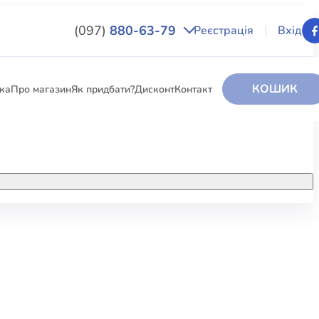
(097)
880-63-79
Реєстрація
Вхід
КОШИК
вка
Про магазин
Як придбати?
Дисконт
Контакт
НИГИ
За додатковою інформацією дзвоніть
за номером:
+38 (097) 880-6379
РИ
Ми у Facebook
ЛЕКТІ