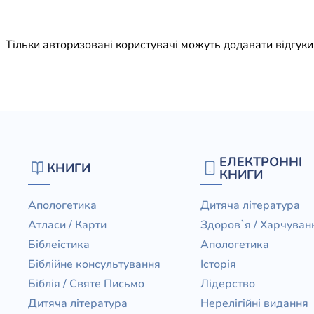
Юдаїзм
Огляд р
Тільки авторизовані користувачі можуть додавати відгук
Художн
ЕЛЕКТРОННІ
КНИГИ
КНИГИ
Апологетика
Дитяча література
Атласи / Карти
Здоров`я / Харчуван
Біблеістика
Апологетика
Біблійне консультування
Історія
Біблія / Святе Письмо
Лідерство
Дитяча література
Нерелігійні видання