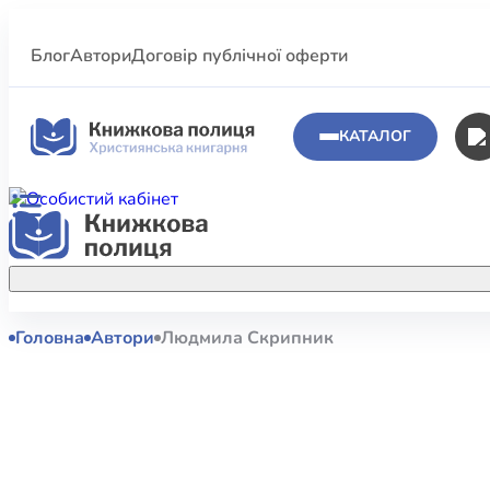
Блог
Автори
Договір публічної оферти
КАТАЛОГ
Головна
Автори
Людмила Скрипник
Аполог
Акційні пропозиції
Атласи 
Купуйте більше улюблених книжок за
меншою ціною завдяки акційним
Біблеіс
знижкам.
Біблій