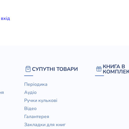
елігій
и
вхiд
я література
КНИГА В
СУПУТНІ ТОВАРИ
КОМПЛЕК
Періодика
ня
Аудіо
Ручки кулькові
Відео
Галантерея
Закладки для книг