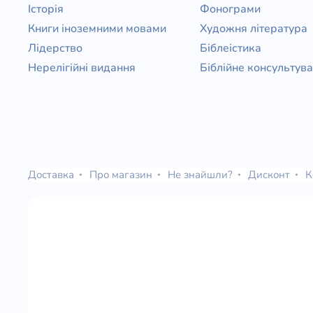
Історія
Фонограми
Книги іноземними мовами
Художня література
Лідерство
Біблеістика
Нерелігійні видання
Біблійне консультув
Доставка
Про магазин
Не знайшли?
Дисконт
К