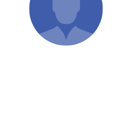
/ Святе Письмо
 література
іноземними мовами
тво
ійні видання
і традиції
ня Церкви
истика
в`я
сім`я
`я / Харчування