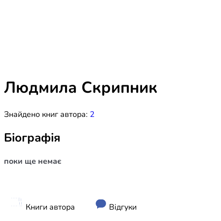
Біблія 
Дитяча
Історія
Новинки
Книги 
Свіжі надходження, актуальна
література та нові автори на нашій
Лідерс
полиці.
Людмила Скрипник
Нереліг
Знайдено книг автора:
2
Церковн
Служін
Біографія
Публіц
поки ще немає
Богослі
Шлюб і 
Здоров
Книги автора
Відгуки