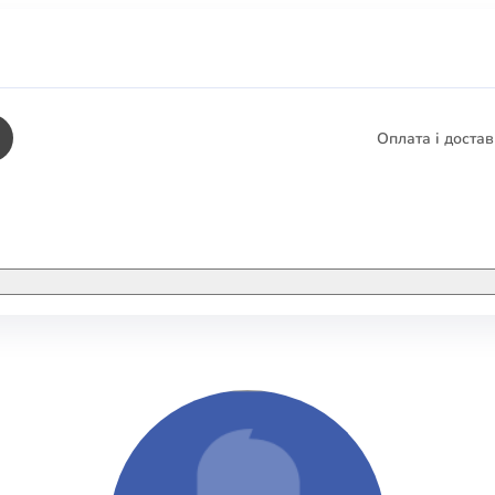
Оплата і доста
КНИГИ
ЕЛЕКТРОННІ К
етика
СУПУТНІ ТОВА
/ Карти
тика
КНИГА В КОМП
не консультування