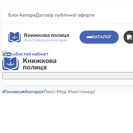
Блог
Автори
Договір публічної оферти
КАТАЛОГ
Головна
Автори
Люсі-Мод Монтгомері
Аполог
Акційні пропозиції
Атласи 
Купуйте більше улюблених книжок за
меншою ціною завдяки акційним
Біблеіс
знижкам.
Біблій