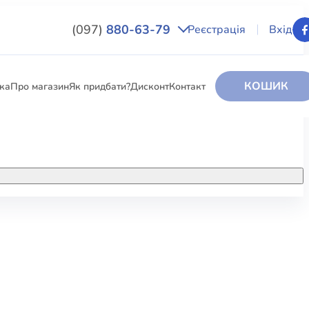
(097)
880-63-79
Реєстрація
Вхід
КОШИК
вка
Про магазин
Як придбати?
Дисконт
Контакт
НИГИ
За додатковою інформацією дзвоніть
за номером:
+38 (097) 880-6379
РИ
Ми у Facebook
ЛЕКТІ