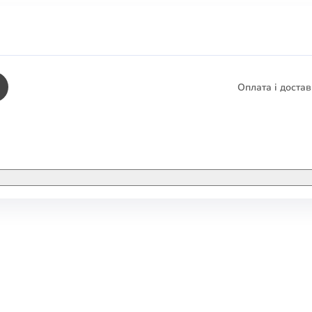
Оплата і доста
КНИГИ
ЕЛЕКТРОННІ К
етика
СУПУТНІ ТОВА
/ Карти
тика
КНИГА В КОМП
не консультування