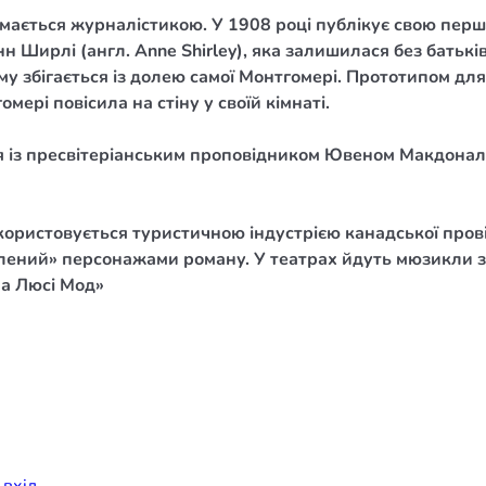
мається журналістикою. У 1908 році публікує свою першу
елігій
н Ширлі (англ. Anne Shirley), яка залишилася без батьк
ому збігається із долею самої Монтгомері. Прототипом д
я література
ері повісила на стіну у своїй кімнаті.
ся із пресвітеріанським проповідником Ювеном Макдонал
икористовується туристичною індустрією канадської пров
елений» персонажами роману. У театрах йдуть мюзикли з
ма Люсі Мод»
и
вхiд