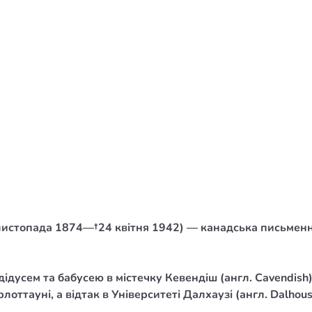
/ Святе Письмо
 література
іноземними мовами
тво
ійні видання
і традиції
ня Церкви
истика
листопада 1874—†24 квітня 1942) — канадська письменни
в`я
сім`я
ідусем та бабусею в містечку Кевендіш (англ. Cavendish
`я / Харчування
оттауні, а відтак в Університеті Далхаузі (англ. Dalhousi