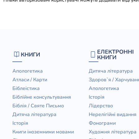
ЕЛЕКТРОННІ
КНИГИ
КНИГИ
Апологетика
Дитяча література
Атласи / Карти
Здоров`я / Харчуван
Біблеістика
Апологетика
Біблійне консультування
Історія
Біблія / Святе Письмо
Лідерство
Дитяча література
Нерелігійні видання
Історія
Фонограми
Книги іноземними мовами
Художня література