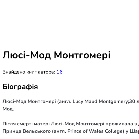
Біблія 
Дитяча
Історія
Новинки
Книги 
Свіжі надходження, актуальна
література та нові автори на нашій
Лідерс
полиці.
Люсі-Мод Монтгомері
Нереліг
Знайдено книг автора:
16
Церковн
Служін
Біографія
Публіц
Люсі-Мод Монтгомері (англ. Lucy Maud Montgomery;30 
Богослі
Мод.
Шлюб і 
Після смерті матері Люсі-Мод Монтгомері проживала з д
Здоров
Принца Вельського (англ. Prince of Wales College) у Шарл