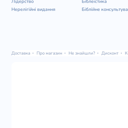
Лідерство
Біблеістика
Нерелігійні видання
Біблійне консультув
Доставка
Про магазин
Не знайшли?
Дисконт
К