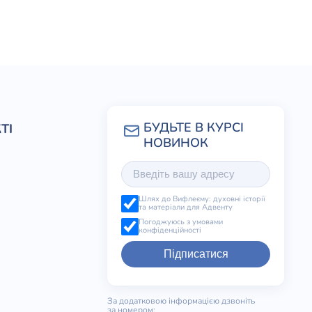
ТІ
Шлях до Вифлеєму: духовні історії
та матеріали для Адвенту
Погоджуюсь з умовами
конфіденційності
Підписатися
За додатковою інформацією дзвоніть
за номером: