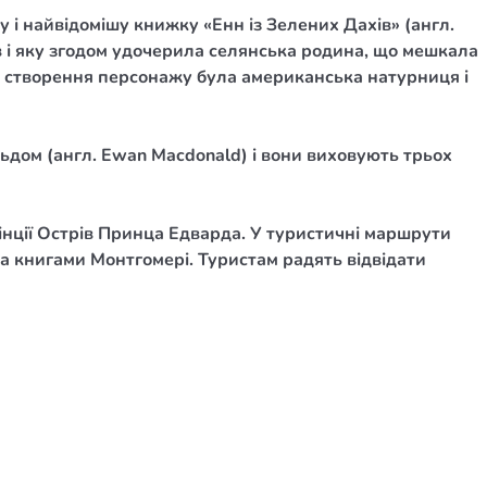
 і найвідомішу книжку «Енн із Зелених Дахів» (англ.
ів і яку згодом удочерила селянська родина, що мешкала
ля створення персонажу була американська натурниця і
ьдом (англ. Ewan Macdonald) і вони виховують трьох
інції Острів Принца Едварда. У туристичні маршрути
а книгами Монтгомері. Туристам радять відвідати