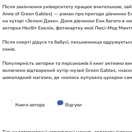
Юдаїзм
Після закінчення університету працює вчителькою, зай
Огляд р
Anne of Green Gables) — роман про пригоди дівчинки Ен
на хуторі «Зелені Дахи». Доля дівчинки Енн багато в ч
Художн
акторка Несбіт Евелін, фотокартку якої Люсі-Мод Монтгом
Після смерті дідуся та бабусі, письменниця одружуєть
синів.
Популярність авторки та персонажів її книг активно в
включено відтворений хутір-музей Green Gables, «нас
шоколадний магазин, де «колись купувала цукерки са
Книги автора
Відгуки
Тільки авторизовані користувачі можуть додавати відгук