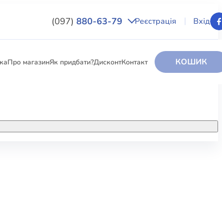
(097)
880-63-79
Реєстрація
Вхід
КОШИК
вка
Про магазин
Як придбати?
Дисконт
Контакт
НИГИ
За додатковою інформацією дзвоніть
за номером:
+38 (097) 880-6379
РИ
Ми у Facebook
ЛЕКТІ