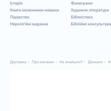
Історія
Фонограми
Книги іноземними мовами
Художня література
Лідерство
Біблеістика
Нерелігійні видання
Біблійне консультув
Доставка
Про магазин
Не знайшли?
Дисконт
К