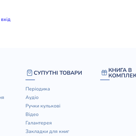
елігій
и
вхiд
я література
КНИГА В
СУПУТНІ ТОВАРИ
КОМПЛЕК
Періодика
ня
Аудіо
Ручки кулькові
Відео
Галантерея
Закладки для книг