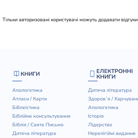
Юдаїзм
Огляд р
Тільки авторизовані користувачі можуть додавати відгук
Художн
ЕЛЕКТРОННІ
КНИГИ
КНИГИ
Апологетика
Дитяча література
Атласи / Карти
Здоров`я / Харчуван
Біблеістика
Апологетика
Біблійне консультування
Історія
Біблія / Святе Письмо
Лідерство
Дитяча література
Нерелігійні видання