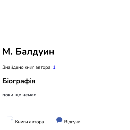
Біблія 
Дитяча
Історія
Новинки
Книги 
Свіжі надходження, актуальна
література та нові автори на нашій
Лідерс
полиці.
М. Балдуин
Нереліг
Знайдено книг автора:
1
Церковн
Служін
Біографія
Публіц
поки ще немає
Богослі
Шлюб і 
Здоров
Книги автора
Відгуки