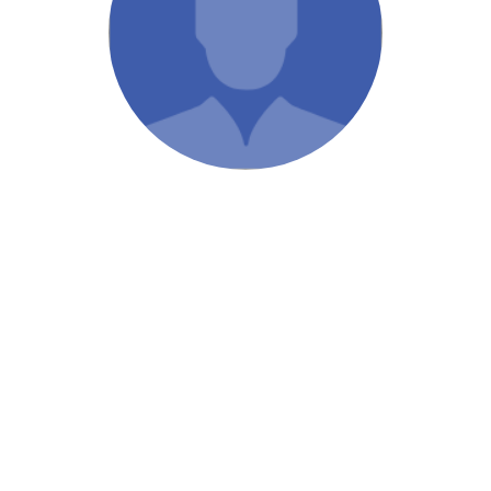
/ Святе Письмо
 література
іноземними мовами
тво
ійні видання
і традиції
ня Церкви
истика
в`я
сім`я
`я / Харчування