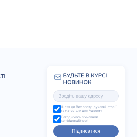
ТІ
Шлях до Вифлеєму: духовні історії
та матеріали для Адвенту
Погоджуюсь з умовами
конфіденційності
Підписатися