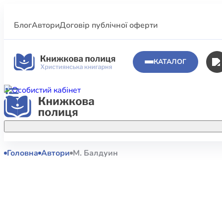
Блог
Автори
Договір публічної оферти
КАТАЛОГ
Головна
Автори
М. Балдуин
Аполог
Акційні пропозиції
Атласи 
Купуйте більше улюблених книжок за
меншою ціною завдяки акційним
Біблеіс
знижкам.
Біблій