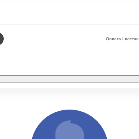
Оплата і доста
КНИГИ
ЕЛЕКТРОННІ К
етика
СУПУТНІ ТОВА
/ Карти
тика
КНИГА В КОМП
не консультування