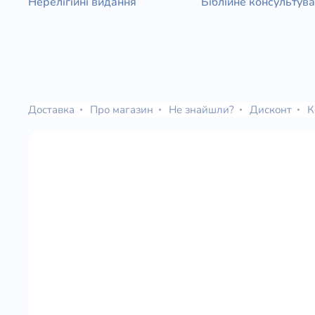
Нерелігійні видання
Біблійне консультув
Доставка
Про магазин
Не знайшли?
Дисконт
К