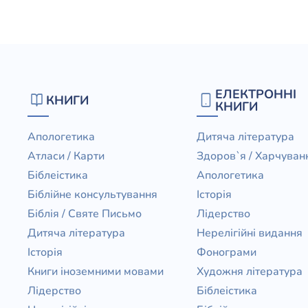
Юдаїзм
Огляд р
Художн
ЕЛЕКТРОННІ
КНИГИ
КНИГИ
Апологетика
Дитяча література
Атласи / Карти
Здоров`я / Харчуван
Біблеістика
Апологетика
Біблійне консультування
Історія
Біблія / Святе Письмо
Лідерство
Дитяча література
Нерелігійні видання
Історія
Фонограми
Книги іноземними мовами
Художня література
Лідерство
Біблеістика