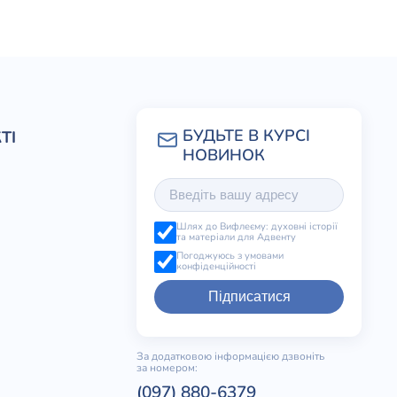
ТІ
Шлях до Вифлеєму: духовні історії
та матеріали для Адвенту
Погоджуюсь з умовами
конфіденційності
Підписатися
За додатковою інформацією дзвоніть
за номером:
(097) 880-6379