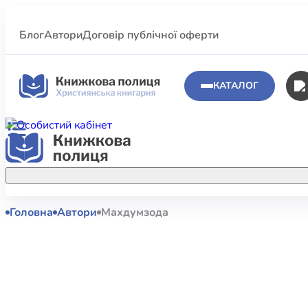
Блог
Автори
Договір публічної оферти
КАТАЛОГ
Головна
Автори
Махдумзода
Аполог
Акційні пропозиції
Атласи 
Купуйте більше улюблених книжок за
меншою ціною завдяки акційним
Біблеіс
знижкам.
Біблій