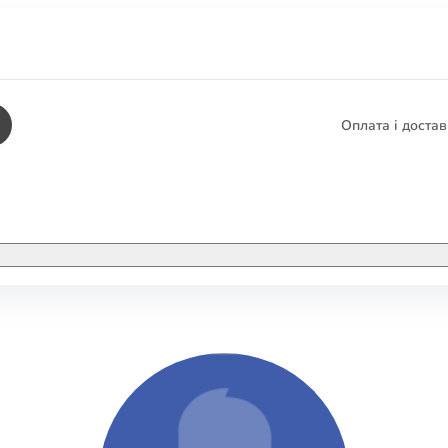
Оплата і доста
КНИГИ
ЕЛЕКТРОННІ К
етика
СУПУТНІ ТОВА
/ Карти
тика
КНИГА В КОМП
не консультування