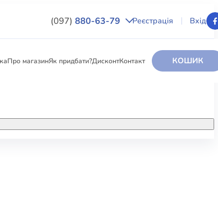
(097)
880-63-79
Реєстрація
Вхід
КОШИК
вка
Про магазин
Як придбати?
Дисконт
Контакт
НИГИ
За додатковою інформацією дзвоніть
за номером:
+38 (097) 880-6379
РИ
Ми у Facebook
ЛЕКТІ