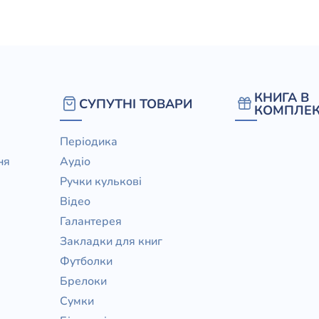
елігій
я література
КНИГА В
СУПУТНІ ТОВАРИ
КОМПЛЕК
Періодика
ня
Аудіо
Ручки кулькові
Відео
Галантерея
Закладки для книг
Футболки
Брелоки
Сумки