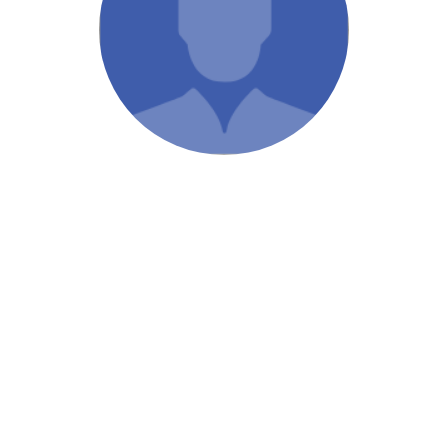
/ Святе Письмо
 література
іноземними мовами
тво
ійні видання
і традиції
ня Церкви
истика
в`я
сім`я
`я / Харчування