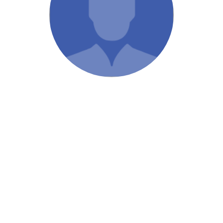
/ Святе Письмо
 література
іноземними мовами
тво
ійні видання
і традиції
ня Церкви
истика
в`я
сім`я
`я / Харчування