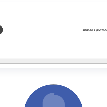
Оплата і доста
КНИГИ
ЕЛЕКТРОННІ К
етика
СУПУТНІ ТОВА
/ Карти
тика
КНИГА В КОМП
не консультування