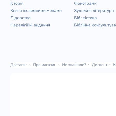
Історія
Фонограми
Книги іноземними мовами
Художня література
Лідерство
Біблеістика
Нерелігійні видання
Біблійне консультув
Доставка
Про магазин
Не знайшли?
Дисконт
К