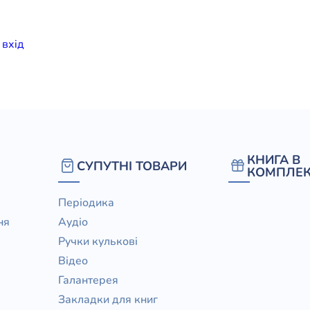
елігій
и
вхiд
я література
КНИГА В
СУПУТНІ ТОВАРИ
КОМПЛЕК
Періодика
ня
Аудіо
Ручки кулькові
Відео
Галантерея
Закладки для книг