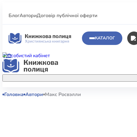
Блог
Автори
Договір публічної оферти
КАТАЛОГ
Головна
Автори
Макс Росвэлли
Аполог
Акційні пропозиції
Атласи 
Купуйте більше улюблених книжок за
меншою ціною завдяки акційним
Біблеіс
знижкам.
Біблій