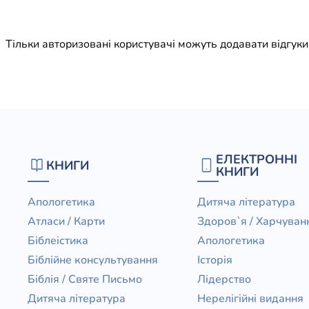
Юдаїзм
Огляд р
Тільки авторизовані користувачі можуть додавати відгук
Художн
ЕЛЕКТРОННІ
КНИГИ
КНИГИ
Апологетика
Дитяча література
Атласи / Карти
Здоров`я / Харчуван
Біблеістика
Апологетика
Біблійне консультування
Історія
Біблія / Святе Письмо
Лідерство
Дитяча література
Нерелігійні видання