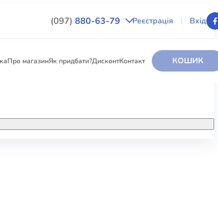
(097)
880-63-79
Реєстрація
Вхід
КОШИК
вка
Про магазин
Як придбати?
Дисконт
Контакт
НИГИ
За додатковою інформацією дзвоніть
за номером:
+38 (097) 880-6379
РИ
Ми у Facebook
ЛЕКТІ