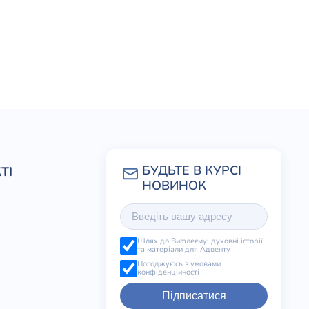
ТІ
Шлях до Вифлеєму: духовні історії
та матеріали для Адвенту
Погоджуюсь з умовами
конфіденційності
Підписатися