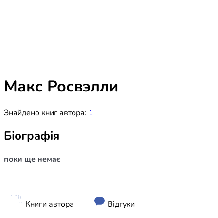
Біблія 
Дитяча
Історія
Новинки
Книги 
Свіжі надходження, актуальна
література та нові автори на нашій
Лідерс
полиці.
Макс Росвэлли
Нереліг
Знайдено книг автора:
1
Церковн
Служін
Біографія
Публіц
поки ще немає
Богослі
Шлюб і 
Здоров
Книги автора
Відгуки