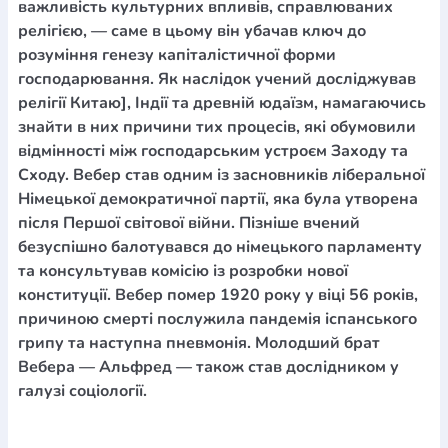
важливість культурних впливів, справлюваних
релігією, — саме в цьому він убачав ключ до
розуміння генезу капіталістичної форми
господарювання. Як наслідок учений досліджував
релігії Китаю], Індії та древній юдаїзм, намагаючись
знайти в них причини тих процесів, які обумовили
відмінності між господарським устроєм Заходу та
Сходу. Вебер став одним із засновників ліберальної
Німецької демократичної партії, яка була утворена
після Першої світової війни. Пізніше вчений
безуспішно балотувався до німецького парламенту
та консультував комісію із розробки нової
конституції. Вебер помер 1920 року у віці 56 років,
причиною смерті послужила пандемія іспанського
грипу та наступна пневмонія. Молодший брат
Вебера — Альфред — також став дослідником у
галузі соціології.