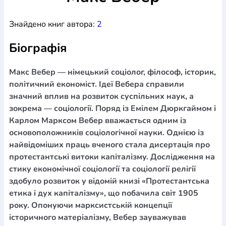
Богослов`я
Шлюб і сім`я
Юдаїзм
Супутні товари
Знайдено книг автора:
2
Періодика
Аудіо
Ручки кулькові
Відео
Галантерея
Закладки для книг
Футболки
Брелоки
Сумки
Біжутерія
Біографія
Блокноти
Щоденники / щотижневики
Вироби з дерева
Вироби з кераміки і глини
Вироби з срібла
Картини
Навчальні мапи
Шкіряні вироби
Магніти
Металеві
Макс Вебер — німецький соціолог, філософ, історик,
вироби
Міні-лампи
Наклейки
Настільні ігри
Пакети
політичний економіст. Ідеї Вебера справили
подарункові
Плакати
Пластмасові вироби
Хустки
значний вплив на розвиток суспільних наук, а
Подарункові картки
Розвиваючі ігри
Репринти
Свічки
зокрема — соціології. Поряд із Емілем Дюркгаймом і
Зошити
Фотокартини
Чохли на Библії
Головні убори
Карлом Марксом Вебер вважається одним із
Календарі
Канцелярскі товари
Комп`ютерні ігри
основоположників соціологічної науки. Однією із
Листівки
Сувенирна продукція
Годинники
Пазли
найвідоміших праць вченого стала дисертація про
протестантські витоки капіталізму. Дослідження на
Книга в комплекті
За додатковою інформацією дзвоніть за номером:
+38
стику економічної соціології та соціології релігії
здобуло розвиток у відомій книзі «Протестантська
(097) 880-6379
Ми у Facebook
етика і дух капіталізму», що побачила світ 1905
року. Опонуючи марксистській концепції
історичного матеріалізму, Вебер зауважував