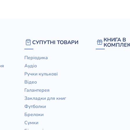
елігій
я література
КНИГА В
СУПУТНІ ТОВАРИ
КОМПЛЕК
Періодика
ня
Аудіо
Ручки кулькові
Відео
Галантерея
Закладки для книг
Футболки
Брелоки
Сумки