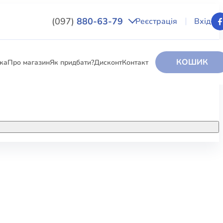
(097)
880-63-79
Реєстрація
Вхід
КОШИК
вка
Про магазин
Як придбати?
Дисконт
Контакт
НИГИ
За додатковою інформацією дзвоніть
за номером:
+38 (097) 880-6379
РИ
Ми у Facebook
ЛЕКТІ