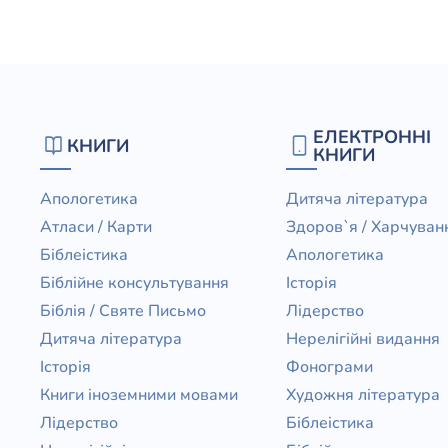
Юдаїзм
Огляд р
Художн
ЕЛЕКТРОННІ
КНИГИ
КНИГИ
Апологетика
Дитяча література
Атласи / Карти
Здоров`я / Харчуван
Біблеістика
Апологетика
Біблійне консультування
Історія
Біблія / Святе Письмо
Лідерство
Дитяча література
Нерелігійні видання
Історія
Фонограми
Книги іноземними мовами
Художня література
Лідерство
Біблеістика