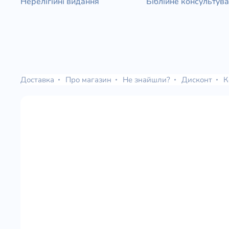
Нерелігійні видання
Біблійне консультув
Доставка
Про магазин
Не знайшли?
Дисконт
К