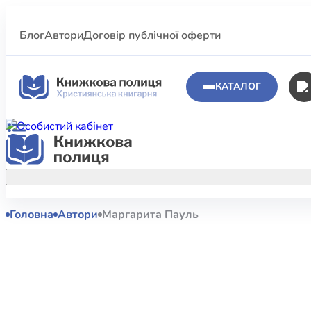
Блог
Автори
Договір публічної оферти
КАТАЛОГ
Головна
Автори
Маргарита Пауль
Аполог
Акційні пропозиції
Атласи 
Купуйте більше улюблених книжок за
меншою ціною завдяки акційним
Біблеіс
знижкам.
Біблій