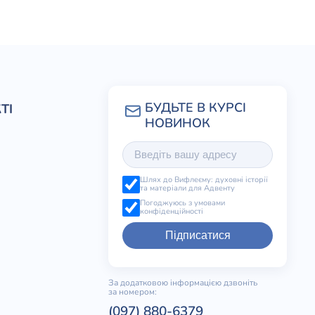
ТІ
Шлях до Вифлеєму: духовні історії
та матеріали для Адвенту
Погоджуюсь з умовами
конфіденційності
Підписатися
За додатковою інформацією дзвоніть
за номером:
(097) 880-6379