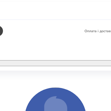
Оплата і доста
КНИГИ
ЕЛЕКТРОННІ К
етика
СУПУТНІ ТОВА
/ Карти
тика
КНИГА В КОМП
не консультування