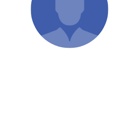
/ Святе Письмо
 література
іноземними мовами
тво
ійні видання
і традиції
ня Церкви
истика
в`я
сім`я
`я / Харчування