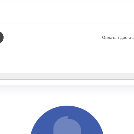
Оплата і доста
КНИГИ
ЕЛЕКТРОННІ К
етика
СУПУТНІ ТОВА
/ Карти
тика
КНИГА В КОМП
не консультування