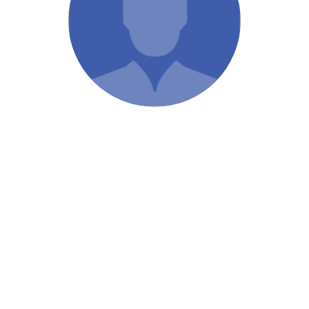
/ Святе Письмо
 література
іноземними мовами
тво
ійні видання
і традиції
ня Церкви
истика
в`я
сім`я
`я / Харчування