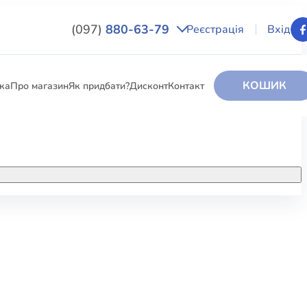
(097)
880-63-79
Реєстрація
Вхід
КОШИК
вка
Про магазин
Як придбати?
Дисконт
Контакт
НИГИ
За додатковою інформацією дзвоніть
за номером:
+38 (097) 880-6379
РИ
Ми у Facebook
ЛЕКТІ