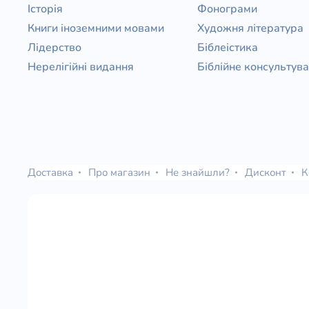
Історія
Фонограми
Книги іноземними мовами
Художня література
Лідерство
Біблеістика
Нерелігійні видання
Біблійне консультув
Доставка
Про магазин
Не знайшли?
Дисконт
К