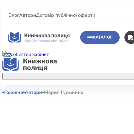
Блог
Автори
Договір публічної оферти
КАТАЛОГ
Головна
Автори
Мария Гусынина
Аполог
Акційні пропозиції
Атласи 
Купуйте більше улюблених книжок за
меншою ціною завдяки акційним
Біблеіс
знижкам.
Біблій