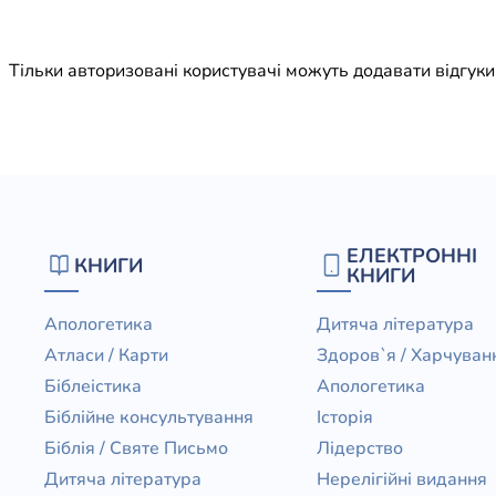
Юдаїзм
Огляд р
Тільки авторизовані користувачі можуть додавати відгук
Художн
ЕЛЕКТРОННІ
КНИГИ
КНИГИ
Апологетика
Дитяча література
Атласи / Карти
Здоров`я / Харчуван
Біблеістика
Апологетика
Біблійне консультування
Історія
Біблія / Святе Письмо
Лідерство
Дитяча література
Нерелігійні видання