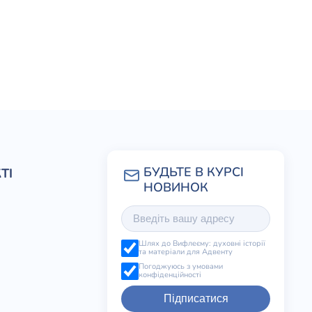
ТІ
Шлях до Вифлеєму: духовні історії
та матеріали для Адвенту
Погоджуюсь з умовами
конфіденційності
Підписатися