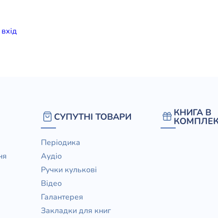
елігій
и
вхiд
я література
КНИГА В
СУПУТНІ ТОВАРИ
КОМПЛЕК
Періодика
ня
Аудіо
Ручки кулькові
Відео
Галантерея
Закладки для книг