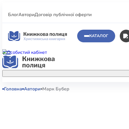
Блог
Автори
Договір публічної оферти
КАТАЛОГ
Головна
Автори
Марк Бубер
Аполог
Акційні пропозиції
Атласи 
Купуйте більше улюблених книжок за
меншою ціною завдяки акційним
Біблеіс
знижкам.
Біблій