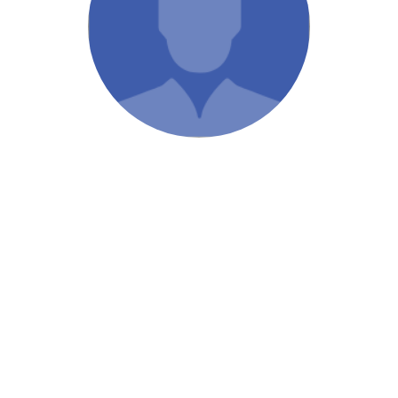
/ Святе Письмо
 література
іноземними мовами
тво
ійні видання
і традиції
ня Церкви
истика
в`я
сім`я
`я / Харчування