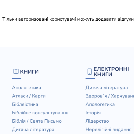
Юдаїзм
Огляд р
Тільки авторизовані користувачі можуть додавати відгук
Художн
ЕЛЕКТРОННІ
КНИГИ
КНИГИ
Апологетика
Дитяча література
Атласи / Карти
Здоров`я / Харчуван
Біблеістика
Апологетика
Біблійне консультування
Історія
Біблія / Святе Письмо
Лідерство
Дитяча література
Нерелігійні видання