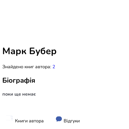
Біблія 
Дитяча
Історія
Новинки
Книги 
Свіжі надходження, актуальна
література та нові автори на нашій
Лідерс
полиці.
Марк Бубер
Нереліг
Знайдено книг автора:
2
Церковн
Служін
Біографія
Публіц
поки ще немає
Богослі
Шлюб і 
Здоров
Книги автора
Відгуки