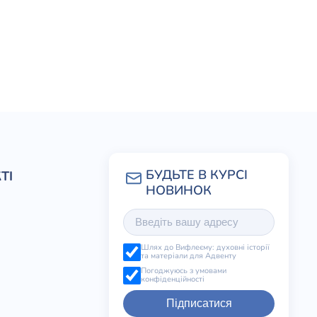
ТІ
Шлях до Вифлеєму: духовні історії
та матеріали для Адвенту
Погоджуюсь з умовами
конфіденційності
Підписатися