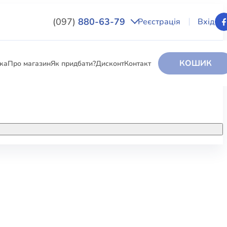
(097)
880-63-79
Реєстрація
Вхід
КОШИК
вка
Про магазин
Як придбати?
Дисконт
Контакт
НИГИ
За додатковою інформацією дзвоніть
за номером:
+38 (097) 880-6379
РИ
Ми у Facebook
ЛЕКТІ