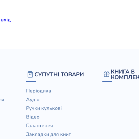
елігій
и
вхiд
я література
КНИГА В
СУПУТНІ ТОВАРИ
КОМПЛЕК
Періодика
ня
Аудіо
Ручки кулькові
Відео
Галантерея
Закладки для книг