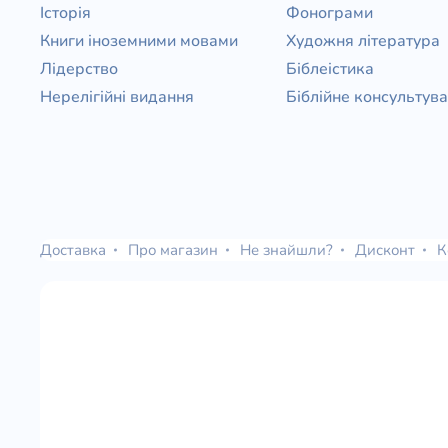
Історія
Фонограми
Книги іноземними мовами
Художня література
Лідерство
Біблеістика
Нерелігійні видання
Біблійне консультув
Доставка
Про магазин
Не знайшли?
Дисконт
К