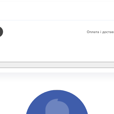
Оплата і доста
КНИГИ
ЕЛЕКТРОННІ К
етика
СУПУТНІ ТОВА
/ Карти
тика
КНИГА В КОМП
не консультування