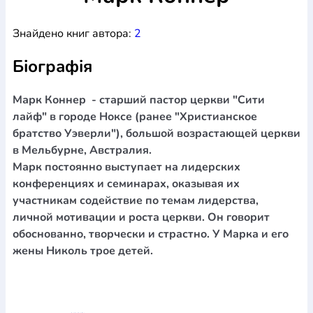
Богослов`я
Шлюб і сім`я
Юдаїзм
Супутні товари
Знайдено книг автора:
2
Періодика
Аудіо
Ручки кулькові
Відео
Галантерея
Закладки для книг
Футболки
Брелоки
Сумки
Біжутерія
Біографія
Блокноти
Щоденники / щотижневики
Вироби з дерева
Вироби з кераміки і глини
Вироби з срібла
Картини
Навчальні мапи
Шкіряні вироби
Магніти
Металеві
Марк Коннер - старший пастор церкви "Сити
вироби
Міні-лампи
Наклейки
Настільні ігри
Пакети
лайф" в городе Ноксе (ранее "Христианское
подарункові
Плакати
Пластмасові вироби
Хустки
братство Уэверли"), большой возрастающей церкви
Подарункові картки
Розвиваючі ігри
Репринти
Свічки
в Мельбурне, Австралия.
Зошити
Фотокартини
Чохли на Библії
Головні убори
Марк постоянно выступает на лидерских
Календарі
Канцелярскі товари
Комп`ютерні ігри
конференциях и семинарах, оказывая их
Листівки
Сувенирна продукція
Годинники
Пазли
участникам содействие по темам лидерства,
личной мотивации и роста церкви. Он говорит
Книга в комплекті
За додатковою інформацією дзвоніть за номером:
+38
обоснованно, творчески и страстно. У Марка и его
жены Николь трое детей.
(097) 880-6379
Ми у Facebook