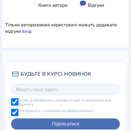
Книги автора
Відгуки
Тільки авторизовані користувачі можуть додавати
відгуки
вхiд
Шлях до Вифлеєму: духовні історії та матеріали для
Адвенту
Погоджуюсь з умовами конфіденційності
Підписатися