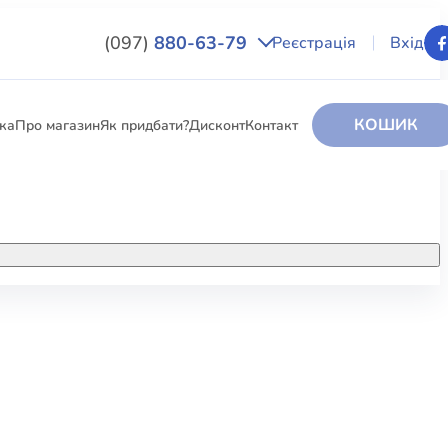
(097)
880-63-79
Реєстрація
Вхід
КОШИК
вка
Про магазин
Як придбати?
Дисконт
Контакт
НИГИ
За додатковою інформацією дзвоніть
за номером:
+38 (097) 880-6379
РИ
Ми у Facebook
ЛЕКТІ