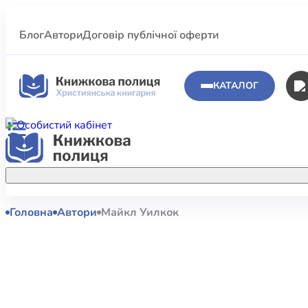
Блог
Автори
Договір публічної оферти
КАТАЛОГ
Головна
Автори
Майкл Уилкок
Аполог
Акційні пропозиції
Атласи 
Купуйте більше улюблених книжок за
меншою ціною завдяки акційним
Біблеіс
знижкам.
Біблій