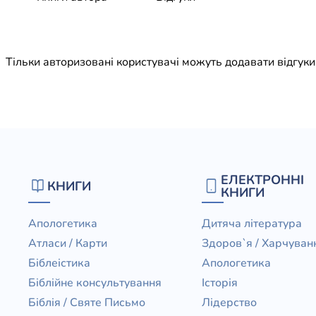
Юдаїзм
Огляд р
Художн
Тільки авторизовані користувачі можуть додавати відгук
ЕЛЕКТРОННІ
КНИГИ
КНИГИ
Апологетика
Дитяча література
Атласи / Карти
Здоров`я / Харчуван
Біблеістика
Апологетика
Біблійне консультування
Історія
Біблія / Святе Письмо
Лідерство