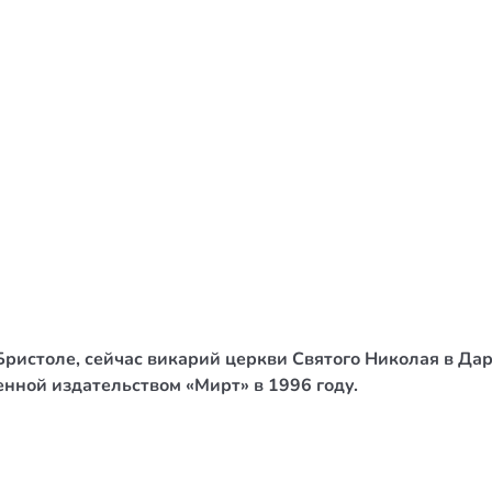
/ Святе Письмо
 література
іноземними мовами
тво
ійні видання
і традиції
ня Церкви
истика
ристоле, сейчас викарий церкви Святого Николая в Дар
в`я
енной издательством «Мирт» в 1996 году.
сім`я
`я / Харчування