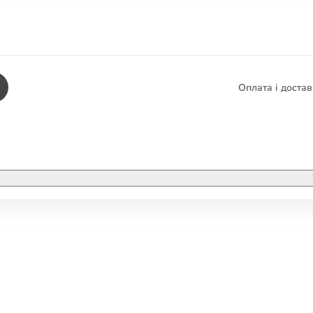
Оплата і доста
КНИГИ
ЕЛЕКТРОННІ К
етика
СУПУТНІ ТОВА
/ Карти
тика
КНИГА В КОМП
не консультування