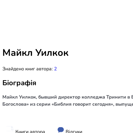
Біблія 
Дитяча
Історія
Новинки
Книги 
Свіжі надходження, актуальна
література та нові автори на нашій
Лідерс
полиці.
Майкл Уилкок
Нереліг
Знайдено книг автора:
2
Церковн
Служін
Біографія
Публіц
Майкл Уилкок, бывший директор колледжа Тринити в Б
Богослі
Богослова» из серии «Библия говорит сегодня», выпущ
Шлюб і 
Здоров
Книги автора
Відгуки