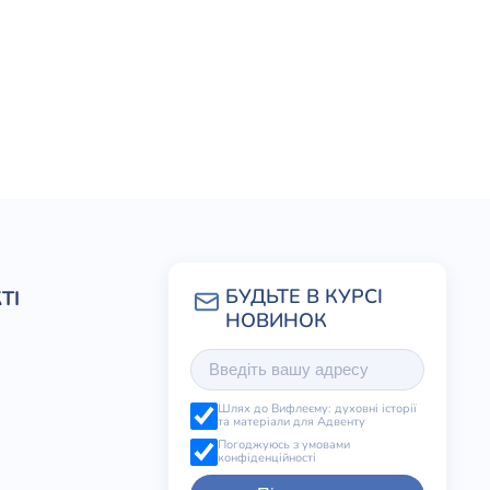
ТІ
Шлях до Вифлеєму: духовні історії
та матеріали для Адвенту
Погоджуюсь з умовами
конфіденційності