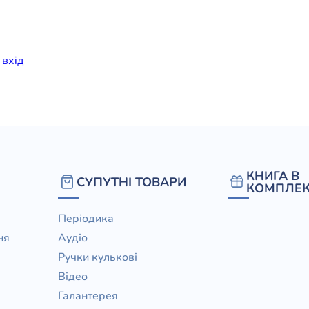
елігій
я література
и
вхiд
КНИГА В
СУПУТНІ ТОВАРИ
КОМПЛЕК
Періодика
ня
Аудіо
Ручки кулькові
Відео
Галантерея