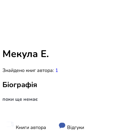
Біблія 
Дитяча
Історія
Новинки
Книги 
Свіжі надходження, актуальна
література та нові автори на нашій
Лідерс
полиці.
Мекула Е.
Нереліг
Знайдено книг автора:
1
Церковн
Служін
Біографія
Публіц
поки ще немає
Богослі
Шлюб і 
Здоров
Книги автора
Відгуки