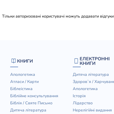
Юдаїзм
Огляд р
Тільки авторизовані користувачі можуть додавати відгук
Художн
ЕЛЕКТРОННІ
КНИГИ
КНИГИ
Апологетика
Дитяча література
Атласи / Карти
Здоров`я / Харчуван
Біблеістика
Апологетика
Біблійне консультування
Історія
Біблія / Святе Письмо
Лідерство
Дитяча література
Нерелігійні видання