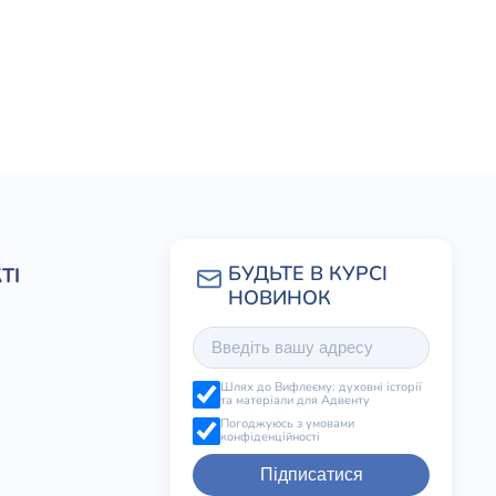
ТІ
Шлях до Вифлеєму: духовні історії
та матеріали для Адвенту
Погоджуюсь з умовами
конфіденційності
Підписатися