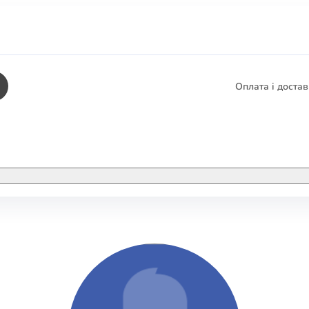
Оплата і доста
КНИГИ
ЕЛЕКТРОННІ К
етика
СУПУТНІ ТОВА
/ Карти
тика
КНИГА В КОМП
не консультування