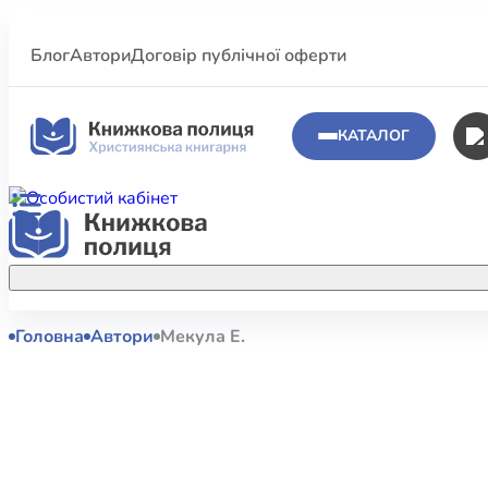
Блог
Автори
Договір публічної оферти
КАТАЛОГ
Головна
Автори
Мекула Е.
Аполог
Акційні пропозиції
Атласи 
Купуйте більше улюблених книжок за
меншою ціною завдяки акційним
Біблеіс
знижкам.
Біблій