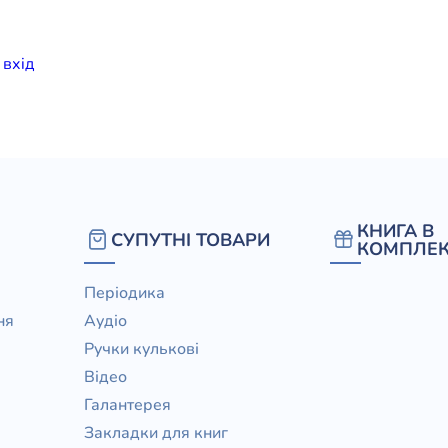
елігій
и
вхiд
я література
КНИГА В
СУПУТНІ ТОВАРИ
КОМПЛЕК
Періодика
ня
Аудіо
Ручки кулькові
Відео
Галантерея
Закладки для книг