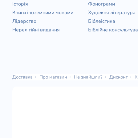
Історія
Фонограми
Книги іноземними мовами
Художня література
Лідерство
Біблеістика
Нерелігійні видання
Біблійне консультув
Доставка
Про магазин
Не знайшли?
Дисконт
К