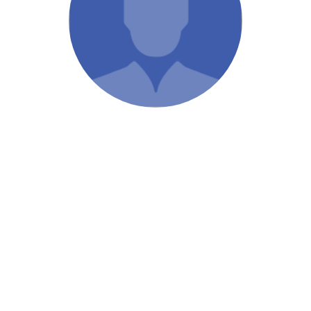
/ Святе Письмо
 література
іноземними мовами
тво
ійні видання
і традиції
ня Церкви
истика
в`я
сім`я
`я / Харчування