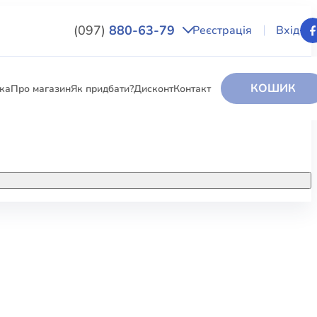
(097)
880-63-79
Реєстрація
Вхід
КОШИК
вка
Про магазин
Як придбати?
Дисконт
Контакт
НИГИ
За додатковою інформацією дзвоніть
за номером:
+38 (097) 880-6379
РИ
Ми у Facebook
ЛЕКТІ