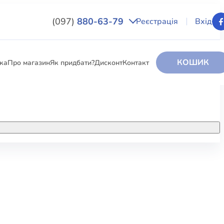
(097)
880-63-79
Реєстрація
Вхід
КОШИК
вка
Про магазин
Як придбати?
Дисконт
Контакт
НИГИ
За додатковою інформацією дзвоніть
за номером:
+38 (097) 880-6379
РИ
Ми у Facebook
ЛЕКТІ