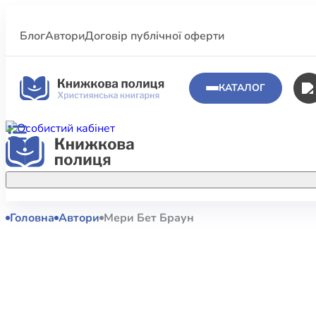
Блог
Автори
Договір публічної оферти
КАТАЛОГ
Головна
Автори
Мери Бет Браун
Аполог
Акційні пропозиції
Атласи 
Купуйте більше улюблених книжок за
меншою ціною завдяки акційним
Біблеіс
знижкам.
Біблій