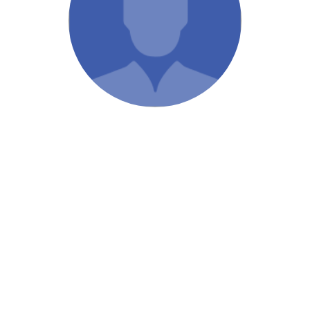
/ Святе Письмо
 література
іноземними мовами
тво
ійні видання
і традиції
ня Церкви
истика
в`я
сім`я
`я / Харчування