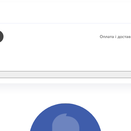
Оплата і доста
КНИГИ
ЕЛЕКТРОННІ К
етика
СУПУТНІ ТОВА
/ Карти
тика
КНИГА В КОМП
не консультування