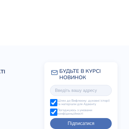
ТІ
Шлях до Вифлеєму: духовні історії
та матеріали для Адвенту
Погоджуюсь з умовами
конфіденційності
Підписатися