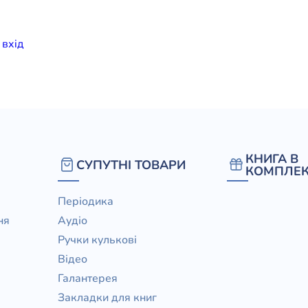
елігій
и
вхiд
я література
КНИГА В
СУПУТНІ ТОВАРИ
КОМПЛЕК
Періодика
ня
Аудіо
Ручки кулькові
Відео
Галантерея
Закладки для книг