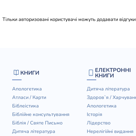
Юдаїзм
Огляд р
Тільки авторизовані користувачі можуть додавати відгук
Художн
ЕЛЕКТРОННІ
КНИГИ
КНИГИ
Апологетика
Дитяча література
Атласи / Карти
Здоров`я / Харчуван
Біблеістика
Апологетика
Біблійне консультування
Історія
Біблія / Святе Письмо
Лідерство
Дитяча література
Нерелігійні видання