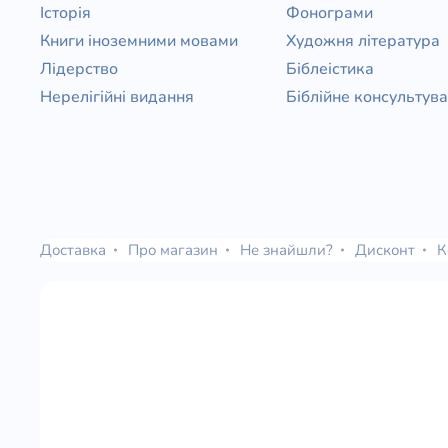
Історія
Фонограми
Книги іноземними мовами
Художня література
Лідерство
Біблеістика
Нерелігійні видання
Біблійне консультув
Доставка
Про магазин
Не знайшли?
Дисконт
К