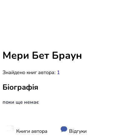
Біблія 
Дитяча
Історія
Новинки
Книги 
Свіжі надходження, актуальна
література та нові автори на нашій
Лідерс
полиці.
Мери Бет Браун
Нереліг
Знайдено книг автора:
1
Церковн
Служін
Біографія
Публіц
поки ще немає
Богослі
Шлюб і 
Здоров
Книги автора
Відгуки