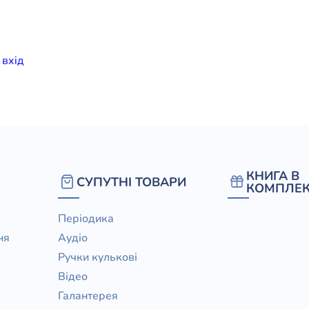
елігій
я література
и
вхiд
КНИГА В
СУПУТНІ ТОВАРИ
КОМПЛЕК
Періодика
ня
Аудіо
Ручки кулькові
Відео
Галантерея