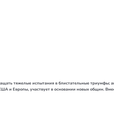
/ Святе Письмо
 література
іноземними мовами
тво
ійні видання
і традиції
ня Церкви
истика
щать тяжелые испытания в блистательные триумфы; авт
в`я
ША и Европы, участвует в основании новых общин. Вмес
сім`я
`я / Харчування