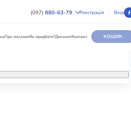
(097)
880-63-79
Реєстрація
Вхід
КОШИК
вка
Про магазин
Як придбати?
Дисконт
Контакт
НИГИ
За додатковою інформацією дзвоніть
за номером:
+38 (097) 880-6379
РИ
Ми у Facebook
ЛЕКТІ