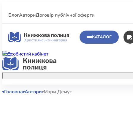
Блог
Автори
Договір публічної оферти
КАТАЛОГ
Головна
Автори
Мэри Демут
Аполог
Акційні пропозиції
Атласи 
Купуйте більше улюблених книжок за
меншою ціною завдяки акційним
Біблеіс
знижкам.
Біблій