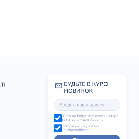
ТІ
Шлях до Вифлеєму: духовні історії
та матеріали для Адвенту
Погоджуюсь з умовами
конфіденційності