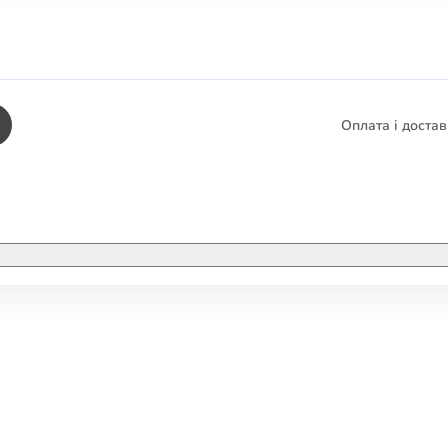
Оплата і доста
КНИГИ
ЕЛЕКТРОННІ К
етика
СУПУТНІ ТОВА
/ Карти
тика
КНИГА В КОМП
не консультування