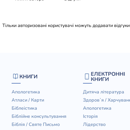
Юдаїзм
Огляд р
Художн
Тільки авторизовані користувачі можуть додавати відгук
ЕЛЕКТРОННІ
КНИГИ
КНИГИ
Апологетика
Дитяча література
Атласи / Карти
Здоров`я / Харчуван
Біблеістика
Апологетика
Біблійне консультування
Історія
Біблія / Святе Письмо
Лідерство