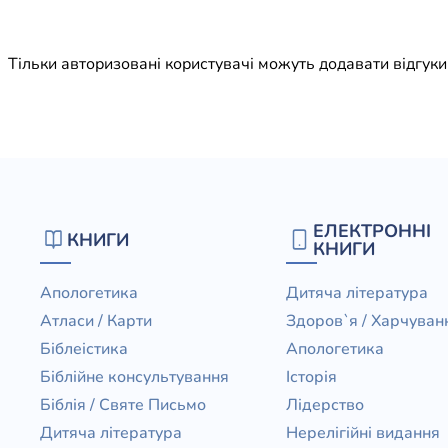
Юдаїзм
Огляд р
Тільки авторизовані користувачі можуть додавати відгук
Художн
ЕЛЕКТРОННІ
КНИГИ
КНИГИ
Апологетика
Дитяча література
Атласи / Карти
Здоров`я / Харчуван
Біблеістика
Апологетика
Біблійне консультування
Історія
Біблія / Святе Письмо
Лідерство
Дитяча література
Нерелігійні видання