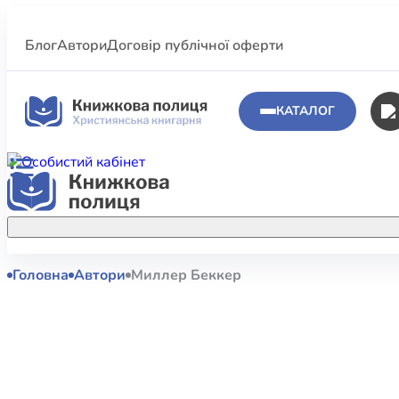
Блог
Автори
Договір публічної оферти
КАТАЛОГ
Головна
Автори
Миллер Беккер
Аполог
Акційні пропозиції
Атласи 
Купуйте більше улюблених книжок за
меншою ціною завдяки акційним
Біблеіс
знижкам.
Біблій