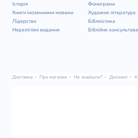
Історія
Фонограми
Книги іноземними мовами
Художня література
Лідерство
Біблеістика
Нерелігійні видання
Біблійне консультув
Доставка
Про магазин
Не знайшли?
Дисконт
К