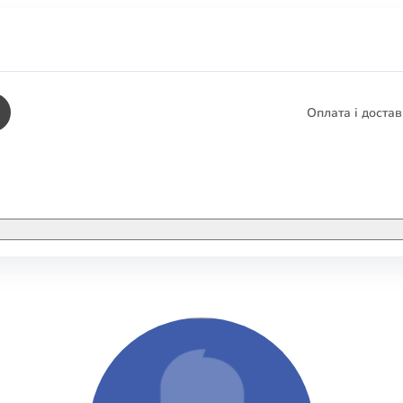
Оплата і доста
КНИГИ
ЕЛЕКТРОННІ К
етика
СУПУТНІ ТОВА
/ Карти
тика
КНИГА В КОМП
не консультування