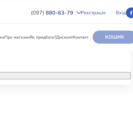
(097)
880-63-79
Реєстрація
Вхід
КОШИК
вка
Про магазин
Як придбати?
Дисконт
Контакт
НИГИ
За додатковою інформацією дзвоніть
за номером:
+38 (097) 880-6379
РИ
Ми у Facebook
ЛЕКТІ