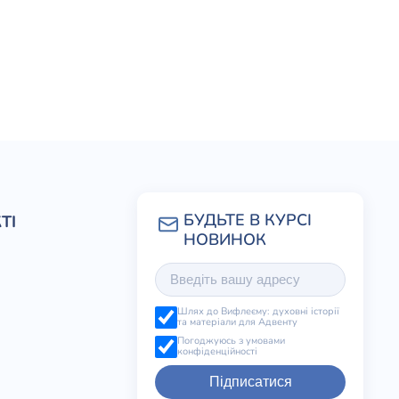
ТІ
Шлях до Вифлеєму: духовні історії
та матеріали для Адвенту
Погоджуюсь з умовами
конфіденційності
Підписатися