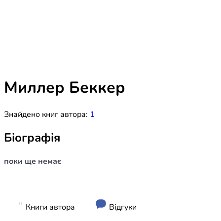
Біблія 
Дитяча
Історія
Новинки
Книги 
Свіжі надходження, актуальна
література та нові автори на нашій
Лідерс
полиці.
Миллер Беккер
Нереліг
Знайдено книг автора:
1
Церковн
Служін
Біографія
Публіц
поки ще немає
Богослі
Шлюб і 
Здоров
Книги автора
Відгуки