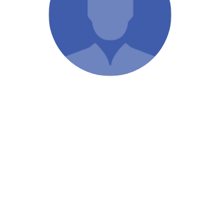
/ Святе Письмо
 література
іноземними мовами
тво
ійні видання
і традиції
ня Церкви
истика
в`я
сім`я
`я / Харчування