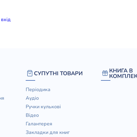
елігій
и
вхiд
я література
КНИГА В
СУПУТНІ ТОВАРИ
КОМПЛЕК
Періодика
ня
Аудіо
Ручки кулькові
Відео
Галантерея
Закладки для книг