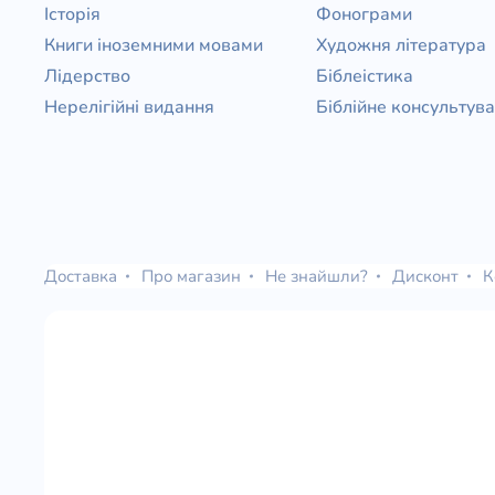
Історія
Фонограми
Книги іноземними мовами
Художня література
Лідерство
Біблеістика
Нерелігійні видання
Біблійне консультув
Доставка
Про магазин
Не знайшли?
Дисконт
К