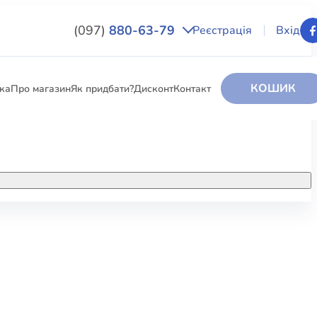
(097)
880-63-79
Реєстрація
Вхід
КОШИК
вка
Про магазин
Як придбати?
Дисконт
Контакт
НИГИ
За додатковою інформацією дзвоніть
за номером:
+38 (097) 880-6379
РИ
Ми у Facebook
ЛЕКТІ