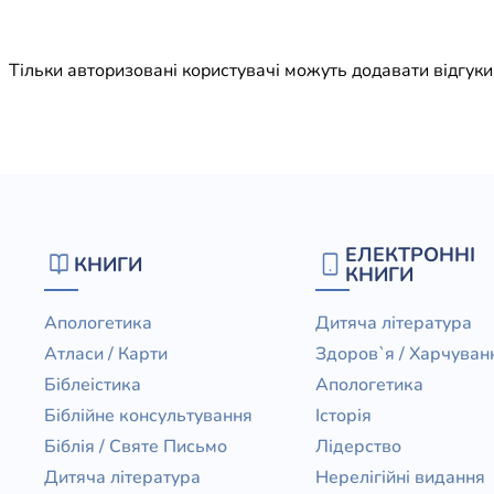
Юдаїзм
Огляд р
Тільки авторизовані користувачі можуть додавати відгук
Художн
ЕЛЕКТРОННІ
КНИГИ
КНИГИ
Апологетика
Дитяча література
Атласи / Карти
Здоров`я / Харчуван
Біблеістика
Апологетика
Біблійне консультування
Історія
Біблія / Святе Письмо
Лідерство
Дитяча література
Нерелігійні видання