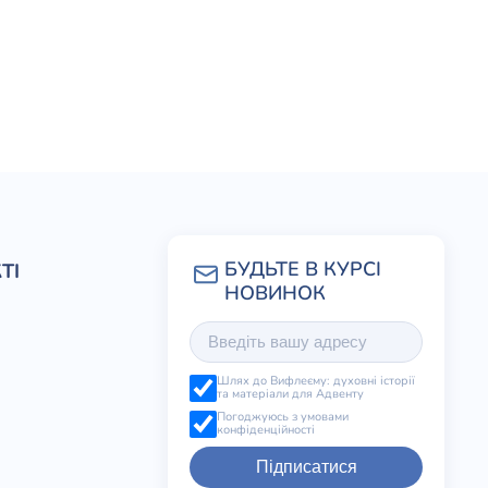
ТІ
Шлях до Вифлеєму: духовні історії
та матеріали для Адвенту
Погоджуюсь з умовами
конфіденційності
Підписатися