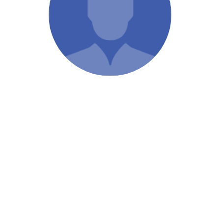
/ Святе Письмо
 література
іноземними мовами
тво
ійні видання
і традиції
ня Церкви
истика
в`я
сім`я
`я / Харчування