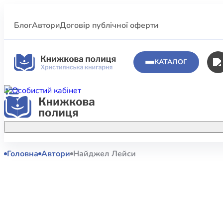
Блог
Автори
Договір публічної оферти
КАТАЛОГ
Головна
Автори
Найджел Лейси
Аполог
Акційні пропозиції
Атласи 
Купуйте більше улюблених книжок за
меншою ціною завдяки акційним
Біблеіс
знижкам.
Біблій