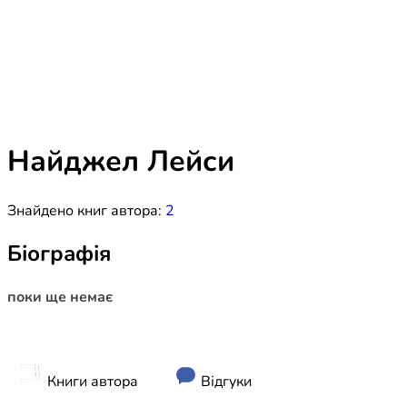
Біблія 
Дитяча
Історія
Новинки
Книги 
Свіжі надходження, актуальна
література та нові автори на нашій
Лідерс
полиці.
Найджел Лейси
Нереліг
Знайдено книг автора:
2
Церковн
Служін
Біографія
Публіц
поки ще немає
Богослі
Шлюб і 
Здоров
Книги автора
Відгуки