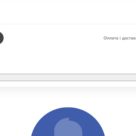
Оплата і доста
КНИГИ
ЕЛЕКТРОННІ К
етика
СУПУТНІ ТОВА
/ Карти
тика
КНИГА В КОМП
не консультування