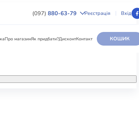
(097)
880-63-79
Реєстрація
Вхід
КОШИК
вка
Про магазин
Як придбати?
Дисконт
Контакт
НИГИ
За додатковою інформацією дзвоніть
за номером:
+38 (097) 880-6379
РИ
Ми у Facebook
ЛЕКТІ