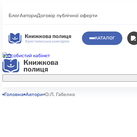
Блог
Автори
Договір публічної оферти
КАТАЛОГ
Головна
Автори
О.Л. Габелко
Аполог
Акційні пропозиції
Атласи 
Купуйте більше улюблених книжок за
меншою ціною завдяки акційним
Біблеіс
знижкам.
Біблій