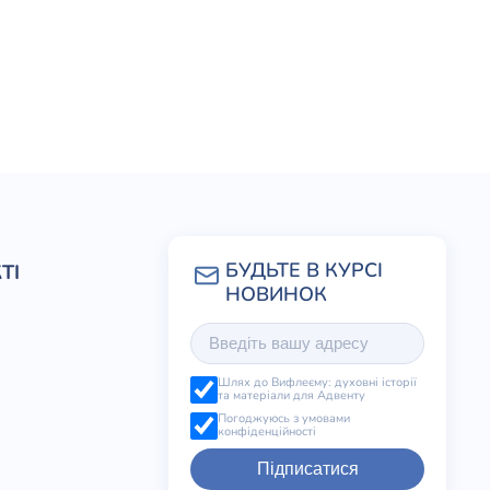
ТІ
Шлях до Вифлеєму: духовні історії
та матеріали для Адвенту
Погоджуюсь з умовами
конфіденційності
Підписатися