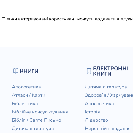
Юдаїзм
Огляд р
Тільки авторизовані користувачі можуть додавати відгук
Художн
ЕЛЕКТРОННІ
КНИГИ
КНИГИ
Апологетика
Дитяча література
Атласи / Карти
Здоров`я / Харчуван
Біблеістика
Апологетика
Біблійне консультування
Історія
Біблія / Святе Письмо
Лідерство
Дитяча література
Нерелігійні видання