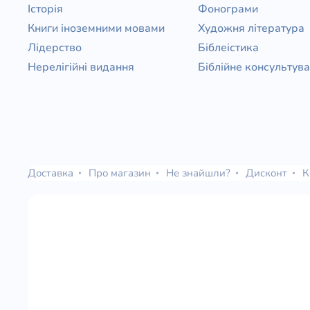
Історія
Фонограми
Книги іноземними мовами
Художня література
Лідерство
Біблеістика
Нерелігійні видання
Біблійне консультув
Доставка
Про магазин
Не знайшли?
Дисконт
К