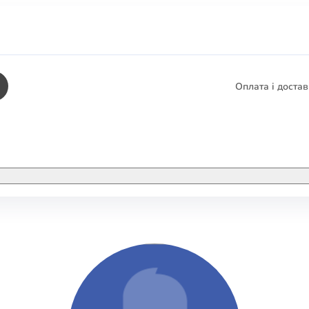
Оплата і доста
КНИГИ
ЕЛЕКТРОННІ К
етика
СУПУТНІ ТОВА
/ Карти
тика
КНИГА В КОМП
не консультування