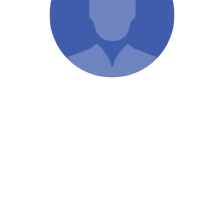
/ Святе Письмо
 література
іноземними мовами
тво
ійні видання
і традиції
ня Церкви
истика
в`я
сім`я
`я / Харчування