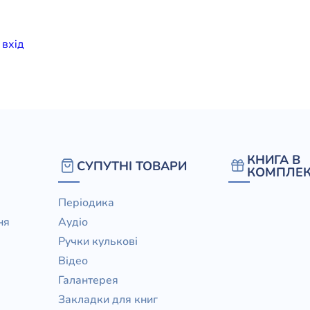
елігій
и
вхiд
я література
КНИГА В
СУПУТНІ ТОВАРИ
КОМПЛЕК
Періодика
ня
Аудіо
Ручки кулькові
Відео
Галантерея
Закладки для книг