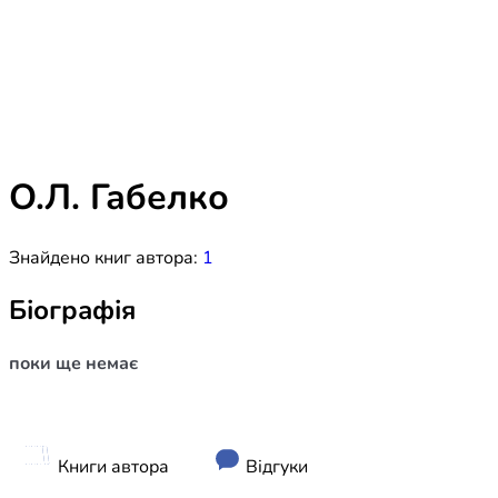
Біблія 
Дитяча
Історія
Новинки
Книги 
Свіжі надходження, актуальна
література та нові автори на нашій
Лідерс
полиці.
О.Л. Габелко
Нереліг
Знайдено книг автора:
1
Церковн
Служін
Біографія
Публіц
поки ще немає
Богослі
Шлюб і 
Здоров
Книги автора
Відгуки