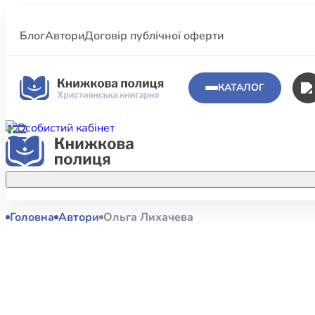
Блог
Автори
Договір публічної оферти
КАТАЛОГ
Головна
Автори
Ольга Лихачева
Аполог
Акційні пропозиції
Атласи 
Купуйте більше улюблених книжок за
меншою ціною завдяки акційним
Біблеіс
знижкам.
Біблій