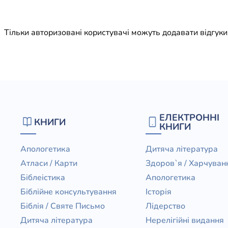
Юдаїзм
Огляд р
Тільки авторизовані користувачі можуть додавати відгук
Художн
ЕЛЕКТРОННІ
КНИГИ
КНИГИ
Апологетика
Дитяча література
Атласи / Карти
Здоров`я / Харчуван
Біблеістика
Апологетика
Біблійне консультування
Історія
Біблія / Святе Письмо
Лідерство
Дитяча література
Нерелігійні видання