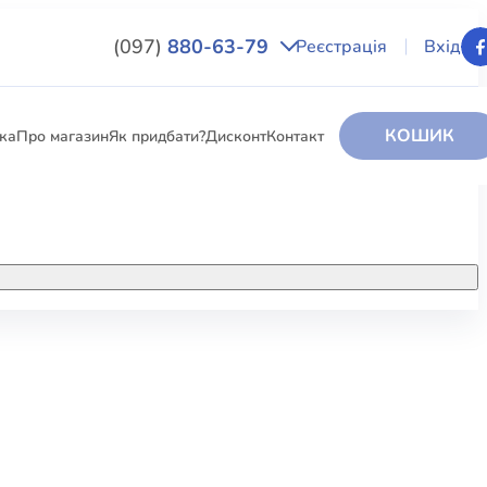
(097)
880-63-79
Реєстрація
Вхід
КОШИК
вка
Про магазин
Як придбати?
Дисконт
Контакт
НИГИ
За додатковою інформацією дзвоніть
за номером:
+38 (097) 880-6379
РИ
Ми у Facebook
ЛЕКТІ