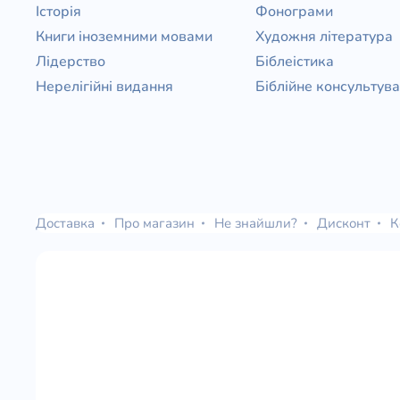
Історія
Фонограми
Книги іноземними мовами
Художня література
Лідерство
Біблеістика
Нерелігійні видання
Біблійне консультув
Доставка
Про магазин
Не знайшли?
Дисконт
К