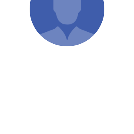
/ Святе Письмо
 література
іноземними мовами
тво
ійні видання
і традиції
ня Церкви
истика
в`я
сім`я
`я / Харчування