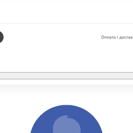
Оплата і доста
КНИГИ
ЕЛЕКТРОННІ К
етика
СУПУТНІ ТОВА
/ Карти
тика
КНИГА В КОМП
не консультування