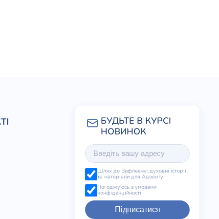
ТІ
Шлях до Вифлеєму: духовні історії
та матеріали для Адвенту
Погоджуюсь з умовами
конфіденційності
Підписатися