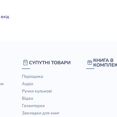
елігій
и
вхiд
я література
КНИГА В
СУПУТНІ ТОВАРИ
КОМПЛЕК
Періодика
ня
Аудіо
Ручки кулькові
Відео
Галантерея
Закладки для книг