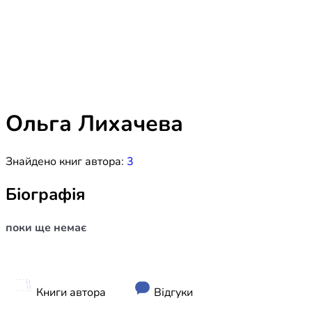
Біблія 
Дитяча
Історія
Новинки
Книги 
Свіжі надходження, актуальна
література та нові автори на нашій
Лідерс
полиці.
Ольга Лихачева
Нереліг
Знайдено книг автора:
3
Церковн
Служін
Біографія
Публіц
поки ще немає
Богослі
Шлюб і 
Здоров
Книги автора
Відгуки