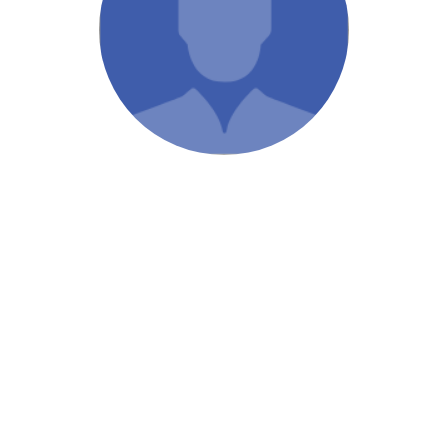
/ Святе Письмо
 література
іноземними мовами
тво
ійні видання
і традиції
ня Церкви
истика
в`я
сім`я
`я / Харчування