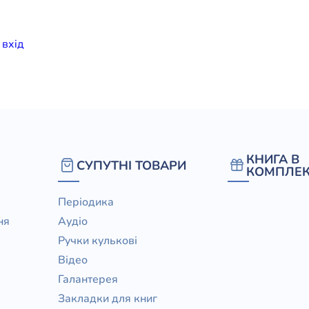
елігій
и
вхiд
я література
КНИГА В
СУПУТНІ ТОВАРИ
КОМПЛЕК
Періодика
ня
Аудіо
Ручки кулькові
Відео
Галантерея
Закладки для книг