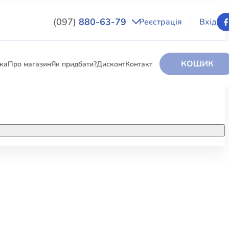
(097)
880-63-79
Реєстрація
Вхід
КОШИК
вка
Про магазин
Як придбати?
Дисконт
Контакт
НИГИ
За додатковою інформацією дзвоніть
за номером:
+38 (097) 880-6379
РИ
Ми у Facebook
ЛЕКТІ