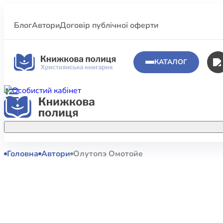
Блог
Автори
Договір публічної оферти
КАТАЛОГ
Головна
Автори
Олутопэ Омотойе
Аполог
Акційні пропозиції
Атласи 
Купуйте більше улюблених книжок за
меншою ціною завдяки акційним
Біблеіс
знижкам.
Біблій