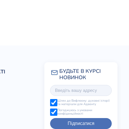
ТІ
Шлях до Вифлеєму: духовні історії
та матеріали для Адвенту
Погоджуюсь з умовами
конфіденційності
Підписатися