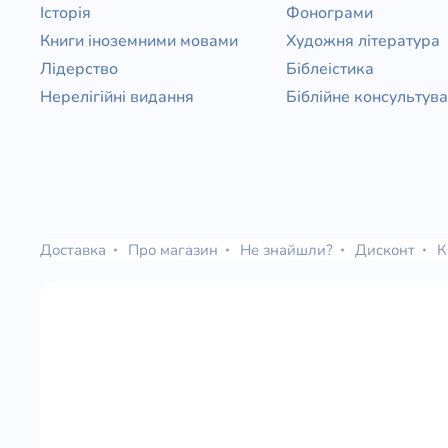
Історія
Фонограми
Книги іноземними мовами
Художня література
Лідерство
Біблеістика
Нерелігійні видання
Біблійне консультув
Доставка
Про магазин
Не знайшли?
Дисконт
К