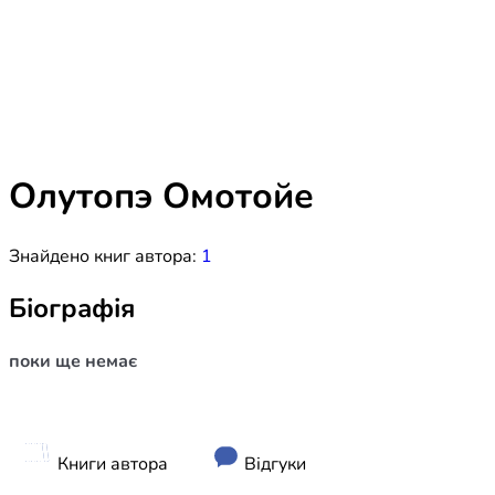
Біблія 
Дитяча
Історія
Новинки
Книги 
Свіжі надходження, актуальна
література та нові автори на нашій
Лідерс
полиці.
Олутопэ Омотойе
Нереліг
Знайдено книг автора:
1
Церковн
Служін
Біографія
Публіц
поки ще немає
Богослі
Шлюб і 
Здоров
Книги автора
Відгуки