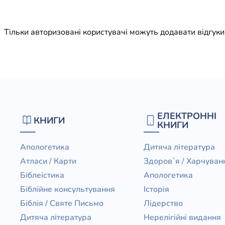
Юдаїзм
Огляд р
Тільки авторизовані користувачі можуть додавати відгук
Художн
ЕЛЕКТРОННІ
КНИГИ
КНИГИ
Апологетика
Дитяча література
Атласи / Карти
Здоров`я / Харчуван
Біблеістика
Апологетика
Біблійне консультування
Історія
Біблія / Святе Письмо
Лідерство
Дитяча література
Нерелігійні видання