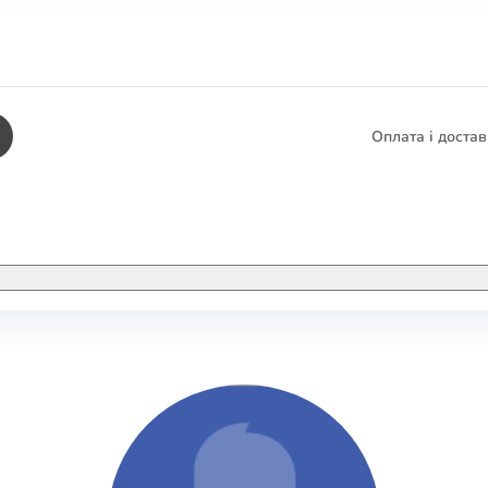
Оплата і доста
КНИГИ
ЕЛЕКТРОННІ К
етика
СУПУТНІ ТОВА
/ Карти
тика
КНИГА В КОМП
не консультування