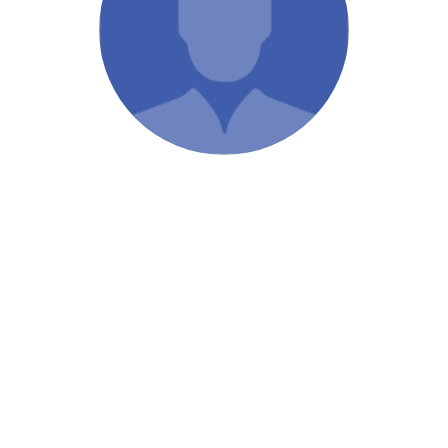
/ Святе Письмо
 література
іноземними мовами
тво
ійні видання
і традиції
ня Церкви
истика
в`я
сім`я
`я / Харчування