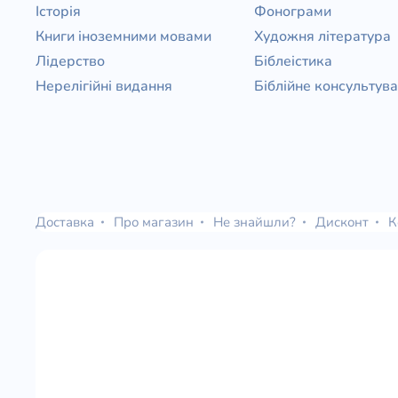
Історія
Фонограми
Книги іноземними мовами
Художня література
Лідерство
Біблеістика
Нерелігійні видання
Біблійне консультув
Доставка
Про магазин
Не знайшли?
Дисконт
К