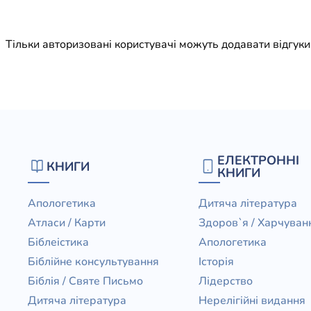
Юдаїзм
Огляд р
Тільки авторизовані користувачі можуть додавати відгук
Художн
ЕЛЕКТРОННІ
КНИГИ
КНИГИ
Апологетика
Дитяча література
Атласи / Карти
Здоров`я / Харчуван
Біблеістика
Апологетика
Біблійне консультування
Історія
Біблія / Святе Письмо
Лідерство
Дитяча література
Нерелігійні видання