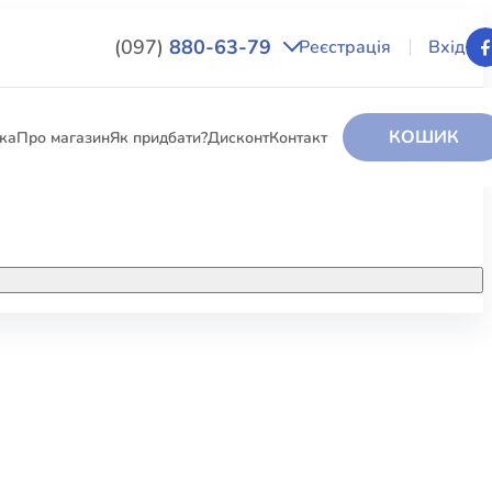
(097)
880-63-79
Реєстрація
Вхід
КОШИК
вка
Про магазин
Як придбати?
Дисконт
Контакт
НИГИ
За додатковою інформацією дзвоніть
за номером:
+38 (097) 880-6379
РИ
Ми у Facebook
ЛЕКТІ