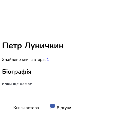
Біблія 
Дитяча
Історія
Новинки
Книги 
Свіжі надходження, актуальна
література та нові автори на нашій
Лідерс
полиці.
Петр Луничкин
Нереліг
Знайдено книг автора:
1
Церковн
Служін
Біографія
Публіц
поки ще немає
Богослі
Шлюб і 
Здоров
Книги автора
Відгуки