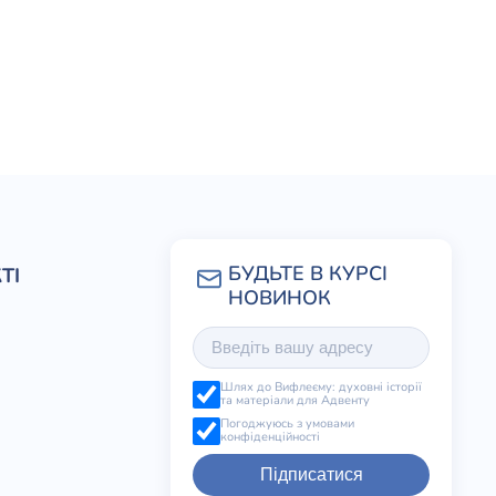
ТІ
Шлях до Вифлеєму: духовні історії
та матеріали для Адвенту
Погоджуюсь з умовами
конфіденційності
Підписатися