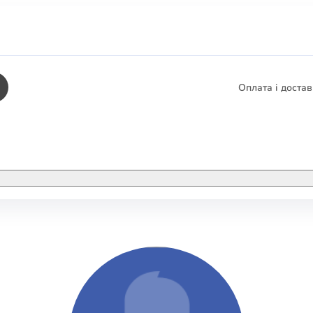
Оплата і доста
КНИГИ
ЕЛЕКТРОННІ К
етика
СУПУТНІ ТОВА
/ Карти
тика
КНИГА В КОМП
не консультування