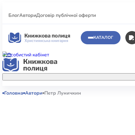
Блог
Автори
Договір публічної оферти
КАТАЛОГ
Головна
Автори
Петр Луничкин
Аполог
Акційні пропозиції
Атласи 
Купуйте більше улюблених книжок за
меншою ціною завдяки акційним
Біблеіс
знижкам.
Біблій