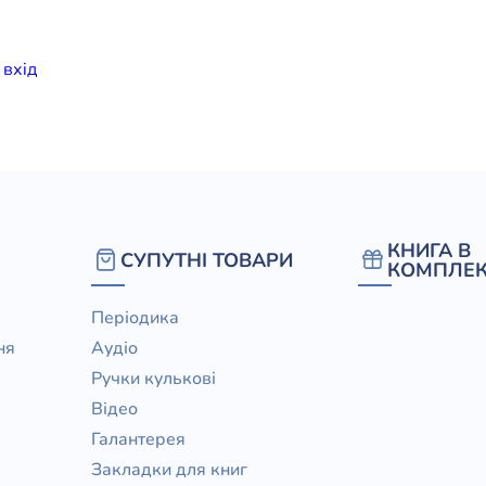
елігій
и
вхiд
я література
КНИГА В
СУПУТНІ ТОВАРИ
КОМПЛЕК
Періодика
ня
Аудіо
Ручки кулькові
Відео
Галантерея
Закладки для книг