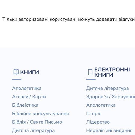
Юдаїзм
Огляд р
Тільки авторизовані користувачі можуть додавати відгук
Художн
ЕЛЕКТРОННІ
КНИГИ
КНИГИ
Апологетика
Дитяча література
Атласи / Карти
Здоров`я / Харчуван
Біблеістика
Апологетика
Біблійне консультування
Історія
Біблія / Святе Письмо
Лідерство
Дитяча література
Нерелігійні видання