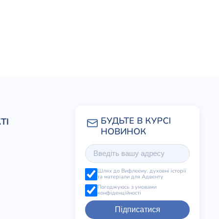
ТІ
Шлях до Вифлеєму: духовні історії
та матеріали для Адвенту
Погоджуюсь з умовами
конфіденційності
Підписатися