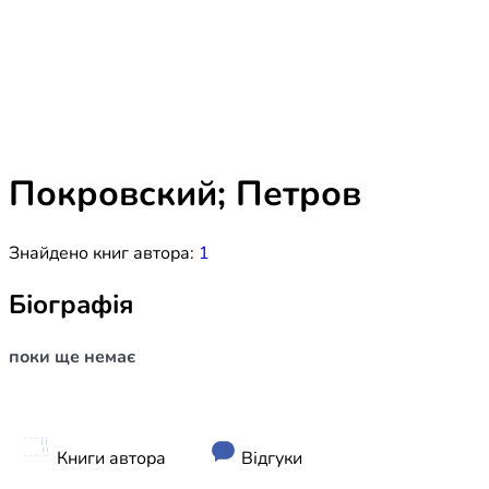
Біблія 
Дитяча
Історія
Новинки
Книги 
Свіжі надходження, актуальна
література та нові автори на нашій
Лідерс
полиці.
Покровский; Петров
Нереліг
Знайдено книг автора:
1
Церковн
Служін
Біографія
Публіц
поки ще немає
Богослі
Шлюб і 
Здоров
Книги автора
Відгуки