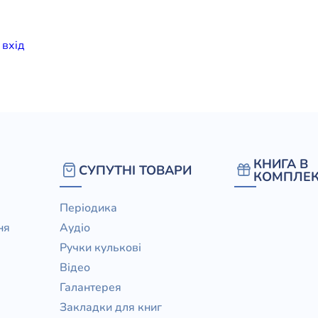
елігій
и
вхiд
я література
КНИГА В
СУПУТНІ ТОВАРИ
КОМПЛЕК
Періодика
ня
Аудіо
Ручки кулькові
Відео
Галантерея
Закладки для книг