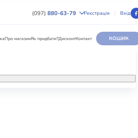
(097)
880-63-79
Реєстрація
Вхід
КОШИК
вка
Про магазин
Як придбати?
Дисконт
Контакт
НИГИ
За додатковою інформацією дзвоніть
за номером:
+38 (097) 880-6379
РИ
Ми у Facebook
ЛЕКТІ