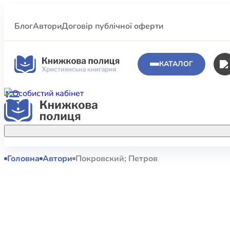
Блог
Автори
Договір публічної оферти
КАТАЛОГ
Головна
Автори
Покровский; Петров
Аполог
Акційні пропозиції
Атласи 
Купуйте більше улюблених книжок за
меншою ціною завдяки акційним
Біблеіс
знижкам.
Біблій