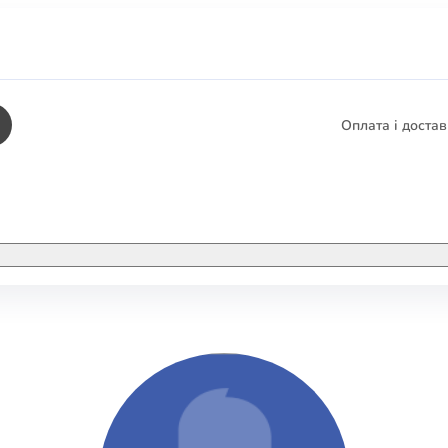
Оплата і доста
КНИГИ
ЕЛЕКТРОННІ К
етика
СУПУТНІ ТОВА
/ Карти
тика
КНИГА В КОМП
не консультування