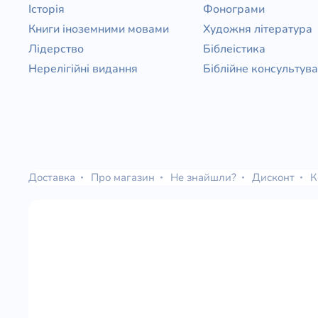
Історія
Фонограми
Книги іноземними мовами
Художня література
Лідерство
Біблеістика
Нерелігійні видання
Біблійне консультув
Доставка
Про магазин
Не знайшли?
Дисконт
К