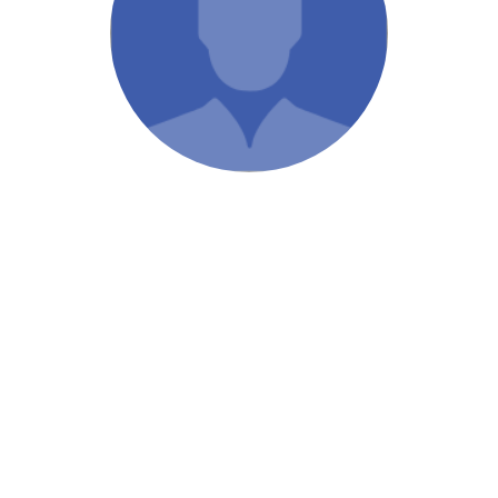
/ Святе Письмо
 література
іноземними мовами
тво
ійні видання
і традиції
ня Церкви
истика
в`я
сім`я
`я / Харчування