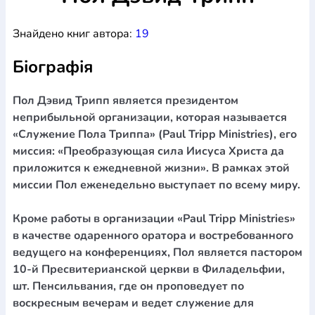
Богослов`я
Шлюб і сім`я
Юдаїзм
Супутні товари
Знайдено книг автора:
19
Періодика
Аудіо
Ручки кулькові
Відео
Галантерея
Закладки для книг
Футболки
Брелоки
Сумки
Біжутерія
Біографія
Блокноти
Щоденники / щотижневики
Вироби з дерева
Вироби з кераміки і глини
Вироби з срібла
Картини
Навчальні мапи
Шкіряні вироби
Магніти
Металеві
Пол Дэвид Трипп является президентом
вироби
Міні-лампи
Наклейки
Настільні ігри
Пакети
неприбыльной организации, которая называется
подарункові
Плакати
Пластмасові вироби
Хустки
«Служение Пола Триппа» (Paul Tripp Ministries), его
Подарункові картки
Розвиваючі ігри
Репринти
Свічки
миссия: «Преобразующая сила Иисуса Христа да
Зошити
Фотокартини
Чохли на Библії
Головні убори
приложится к ежедневной жизни». В рамках этой
Календарі
Канцелярскі товари
Комп`ютерні ігри
миссии Пол еженедельно выступает по всему миру.
Листівки
Сувенирна продукція
Годинники
Пазли
Кроме работы в организации «Paul Tripp Ministries»
Книга в комплекті
За додатковою інформацією дзвоніть за номером:
+38
в качестве одаренного оратора и востребованного
ведущего на конференциях, Пол является пастором
(097) 880-6379
Ми у Facebook
10-й Пресвитерианской церкви в Филадельфии,
шт. Пенсильвания, где он проповедует по
воскресным вечерам и ведет служение для