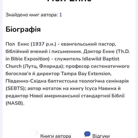
Богослов`я
Шлюб і сім`я
Юдаїзм
Супутні товари
Знайдено книг автора:
1
Періодика
Аудіо
Ручки кулькові
Відео
Галантерея
Закладки для книг
Футболки
Брелоки
Сумки
Біжутерія
Біографія
Блокноти
Щоденники / щотижневики
Вироби з дерева
Вироби з кераміки і глини
Вироби з срібла
Картини
Навчальні мапи
Шкіряні вироби
Магніти
Металеві
Пол Еннс (1937 р.н.) - євангельський пастор,
вироби
Міні-лампи
Наклейки
Настільні ігри
Пакети
біблійний вчений і письменник. Доктор Енне (Th.D.
подарункові
Плакати
Пластмасові вироби
Хустки
in Bible Exposition) - служитель Idlewild Baptist
Подарункові картки
Розвиваючі ігри
Репринти
Свічки
Church (Лутц, Флорида); професор систематичного
Зошити
Фотокартини
Чохли на Библії
Головні убори
богослов’я й директор Tampa Bay Extension,
Календарі
Канцелярскі товари
Комп`ютерні ігри
Південно-Східна баптистська теологічна семінарія
Листівки
Сувенирна продукція
Годинники
Пазли
(SEBTS); автор нотаток на книгу Ісуса Навина й
редактор Нової американської стандартної Біблії
Книга в комплекті
За додатковою інформацією дзвоніть за номером:
+38
(NASB).
(097) 880-6379
Ми у Facebook
Книги автора
Відгуки