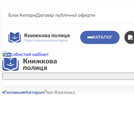
Блог
Автори
Договір публічної оферти
КАТАЛОГ
Головна
Автори
Пол Коллинз
Аполог
Акційні пропозиції
Атласи 
Купуйте більше улюблених книжок за
меншою ціною завдяки акційним
Біблеіс
знижкам.
Біблій