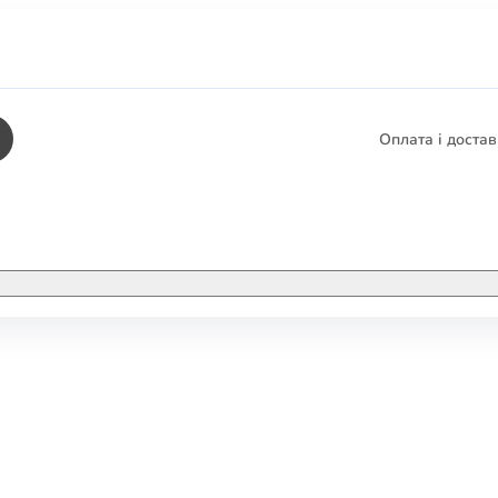
Оплата і доста
КНИГИ
ЕЛЕКТРОННІ К
етика
СУПУТНІ ТОВА
/ Карти
тика
КНИГА В КОМП
не консультування