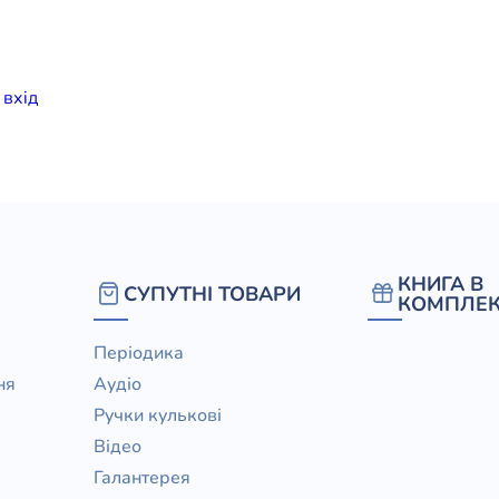
елігій
я література
и
вхiд
КНИГА В
СУПУТНІ ТОВАРИ
КОМПЛЕК
Періодика
ня
Аудіо
Ручки кулькові
Відео
Галантерея