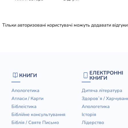
Юдаїзм
Огляд р
Художн
Тільки авторизовані користувачі можуть додавати відгук
ЕЛЕКТРОННІ
КНИГИ
КНИГИ
Апологетика
Дитяча література
Атласи / Карти
Здоров`я / Харчуван
Біблеістика
Апологетика
Біблійне консультування
Історія
Біблія / Святе Письмо
Лідерство