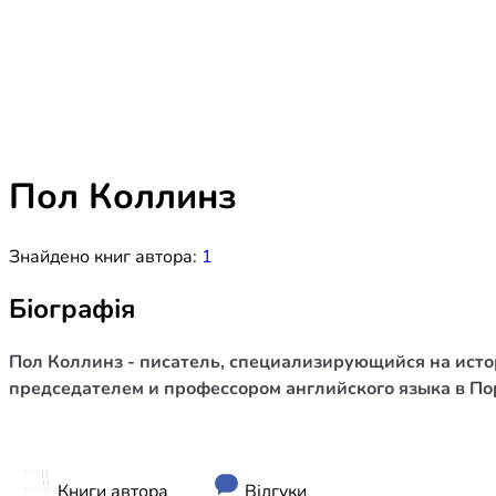
Біблія 
Дитяча
Історія
Новинки
Книги 
Свіжі надходження, актуальна
література та нові автори на нашій
Лідерс
полиці.
Пол Коллинз
Нереліг
Знайдено книг автора:
1
Церковн
Служін
Біографія
Публіц
Пол Коллинз - писатель, специализирующийся на истор
Богослі
председателем и профессором английского языка в По
Шлюб і 
Здоров
Книги автора
Відгуки