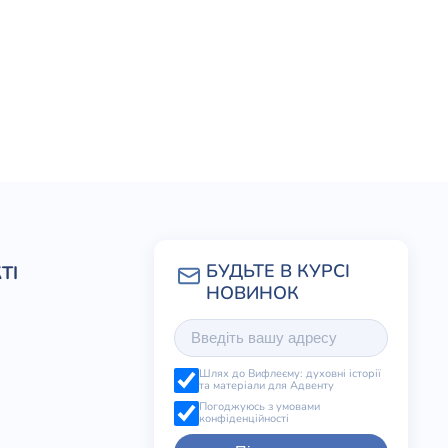
ТІ
Шлях до Вифлеєму: духовні історії
та матеріали для Адвенту
Погоджуюсь з умовами
конфіденційності