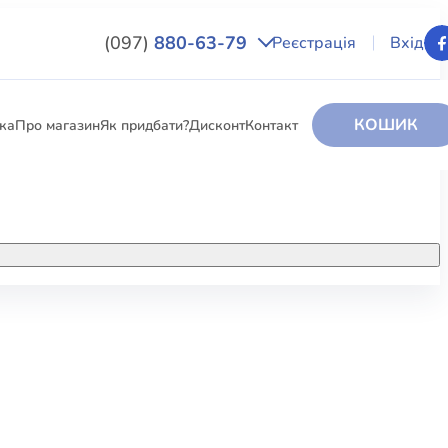
(097)
880-63-79
Реєстрація
Вхід
КОШИК
вка
Про магазин
Як придбати?
Дисконт
Контакт
НИГИ
За додатковою інформацією дзвоніть
за номером:
+38 (097) 880-6379
РИ
Ми у Facebook
ЛЕКТІ