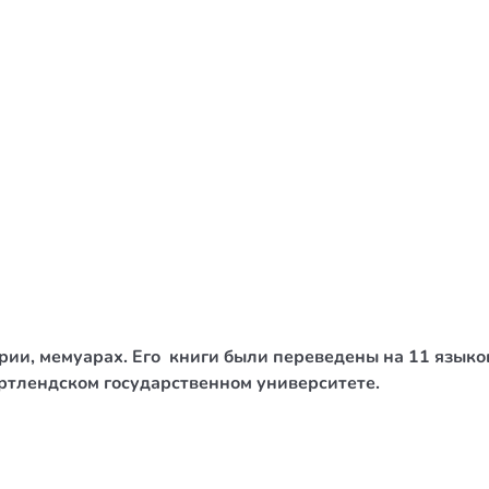
/ Святе Письмо
 література
іноземними мовами
тво
ійні видання
і традиції
ня Церкви
истика
ии, мемуарах. Его книги были переведены на 11 языков
в`я
ртлендском государственном университете.
сім`я
`я / Харчування