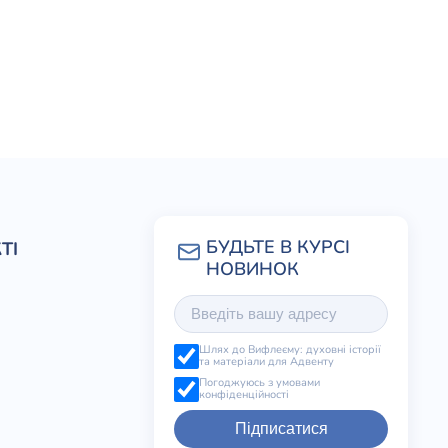
ТІ
Шлях до Вифлеєму: духовні історії
та матеріали для Адвенту
Погоджуюсь з умовами
конфіденційності
Підписатися