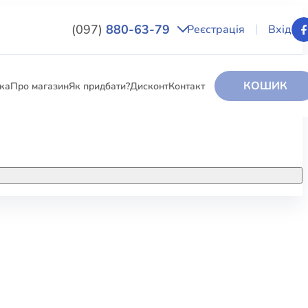
(097)
880-63-79
Реєстрація
Вхід
КОШИК
вка
Про магазин
Як придбати?
Дисконт
Контакт
НИГИ
За додатковою інформацією дзвоніть
за номером:
+38 (097) 880-6379
РИ
Ми у Facebook
ЛЕКТІ