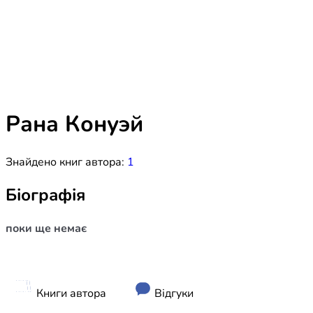
Біблія 
Дитяча
Історія
Новинки
Книги 
Свіжі надходження, актуальна
література та нові автори на нашій
Лідерс
полиці.
Рана Конуэй
Нереліг
Знайдено книг автора:
1
Церковн
Служін
Біографія
Публіц
поки ще немає
Богослі
Шлюб і 
Здоров
Книги автора
Відгуки