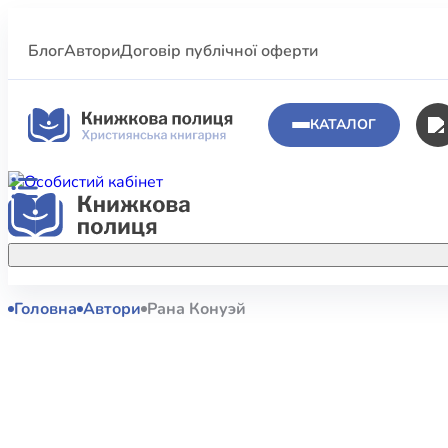
Блог
Автори
Договір публічної оферти
КАТАЛОГ
Головна
Автори
Рана Конуэй
Аполог
Акційні пропозиції
Атласи 
Купуйте більше улюблених книжок за
меншою ціною завдяки акційним
Біблеіс
знижкам.
Біблій