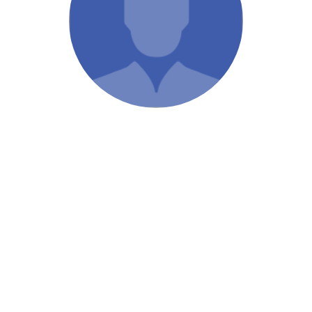
/ Святе Письмо
 література
іноземними мовами
тво
ійні видання
і традиції
ня Церкви
истика
в`я
сім`я
`я / Харчування