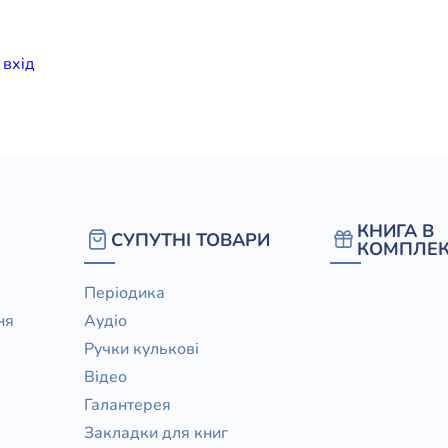
елігій
и
вхiд
я література
КНИГА В
СУПУТНІ ТОВАРИ
КОМПЛЕК
Періодика
ня
Аудіо
Ручки кулькові
Відео
Галантерея
Закладки для книг