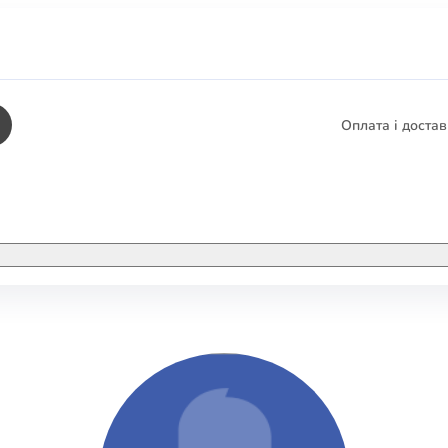
Оплата і доста
КНИГИ
ЕЛЕКТРОННІ К
етика
СУПУТНІ ТОВА
/ Карти
тика
КНИГА В КОМП
не консультування