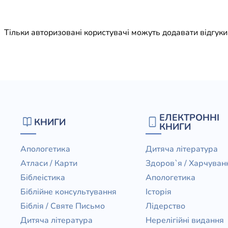
Юдаїзм
Огляд р
Тільки авторизовані користувачі можуть додавати відгук
Художн
ЕЛЕКТРОННІ
КНИГИ
КНИГИ
Апологетика
Дитяча література
Атласи / Карти
Здоров`я / Харчуван
Біблеістика
Апологетика
Біблійне консультування
Історія
Біблія / Святе Письмо
Лідерство
Дитяча література
Нерелігійні видання