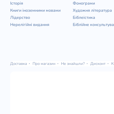
Історія
Фонограми
Книги іноземними мовами
Художня література
Лідерство
Біблеістика
Нерелігійні видання
Біблійне консультув
Доставка
Про магазин
Не знайшли?
Дисконт
К