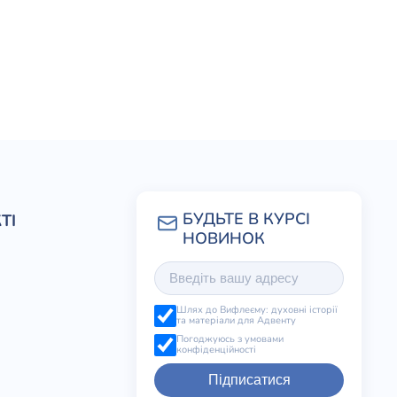
ТІ
Шлях до Вифлеєму: духовні історії
та матеріали для Адвенту
Погоджуюсь з умовами
конфіденційності
Підписатися