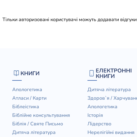
Юдаїзм
Огляд р
Тільки авторизовані користувачі можуть додавати відгук
Художн
ЕЛЕКТРОННІ
КНИГИ
КНИГИ
Апологетика
Дитяча література
Атласи / Карти
Здоров`я / Харчуван
Біблеістика
Апологетика
Біблійне консультування
Історія
Біблія / Святе Письмо
Лідерство
Дитяча література
Нерелігійні видання