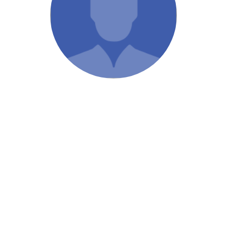
/ Святе Письмо
 література
іноземними мовами
тво
ійні видання
і традиції
ня Церкви
истика
в`я
сім`я
`я / Харчування