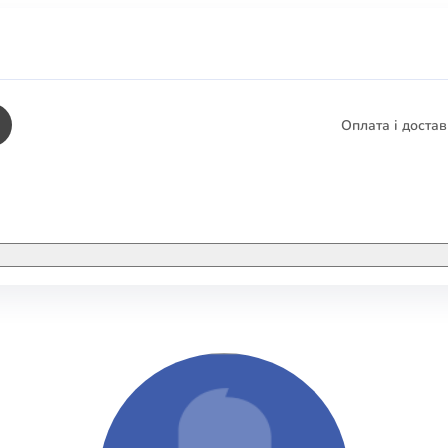
Оплата і доста
КНИГИ
ЕЛЕКТРОННІ К
етика
СУПУТНІ ТОВА
/ Карти
тика
КНИГА В КОМП
не консультування