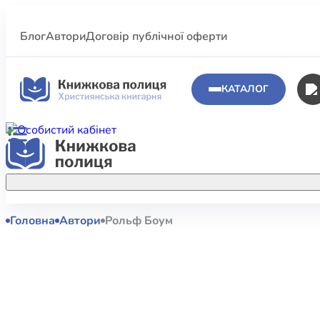
Блог
Автори
Договір публічної оферти
КАТАЛОГ
Головна
Автори
Рольф Боум
Аполог
Акційні пропозиції
Атласи 
Купуйте більше улюблених книжок за
меншою ціною завдяки акційним
Біблеіс
знижкам.
Біблій