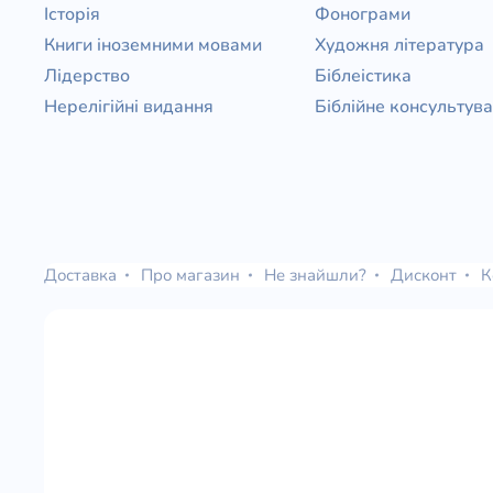
Історія
Фонограми
Книги іноземними мовами
Художня література
Лідерство
Біблеістика
Нерелігійні видання
Біблійне консультув
Доставка
Про магазин
Не знайшли?
Дисконт
К