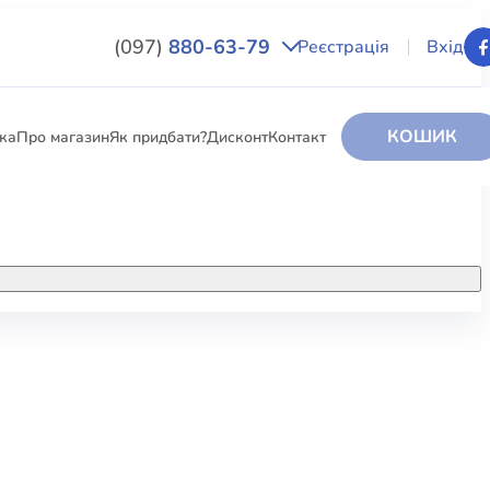
(097)
880-63-79
Реєстрація
Вхід
КОШИК
вка
Про магазин
Як придбати?
Дисконт
Контакт
НИГИ
За додатковою інформацією дзвоніть
за номером:
+38 (097) 880-6379
РИ
Ми у Facebook
ЛЕКТІ