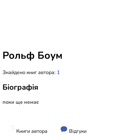
Біблія 
Дитяча
Історія
Новинки
Книги 
Свіжі надходження, актуальна
література та нові автори на нашій
Лідерс
полиці.
Рольф Боум
Нереліг
Знайдено книг автора:
1
Церковн
Служін
Біографія
Публіц
поки ще немає
Богослі
Шлюб і 
Здоров
Книги автора
Відгуки