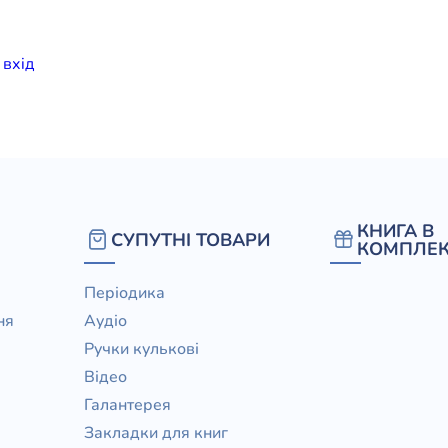
елігій
и
вхiд
я література
КНИГА В
СУПУТНІ ТОВАРИ
КОМПЛЕК
Періодика
ня
Аудіо
Ручки кулькові
Відео
Галантерея
Закладки для книг