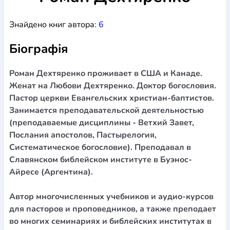
Богослов`я
Шлюб і сім`я
Юдаїзм
Супутні товари
Знайдено книг автора:
6
Періодика
Аудіо
Ручки кулькові
Відео
Галантерея
Закладки для книг
Футболки
Брелоки
Сумки
Біжутерія
Біографія
Блокноти
Щоденники / щотижневики
Вироби з дерева
Вироби з кераміки і глини
Вироби з срібла
Картини
Навчальні мапи
Шкіряні вироби
Магніти
Металеві
Роман Дехтяренко проживает в США и Канаде.
вироби
Міні-лампи
Наклейки
Настільні ігри
Пакети
Женат на Любови Дехтяренко. Доктор богословия.
подарункові
Плакати
Пластмасові вироби
Хустки
Пастор церкви Евангельских христиан-баптистов.
Подарункові картки
Розвиваючі ігри
Репринти
Свічки
Занимается преподавательской деятельностью
Зошити
Фотокартини
Чохли на Библії
Головні убори
(преподаваемые дисциплины - Ветхий Завет,
Календарі
Канцелярскі товари
Комп`ютерні ігри
Послания апостолов, Пастырелогия,
Листівки
Сувенирна продукція
Годинники
Пазли
Систематическое богословие). Преподавал в
Славянском библейском институте в Буэнос-
Книга в комплекті
За додатковою інформацією дзвоніть за номером:
+38
Айресе (Аргентина).
(097) 880-6379
Ми у Facebook
Автор многочисленных учебников и аудио-курсов
для пасторов и проповедников, а также преподает
во многих семинариях и библейских институтах в