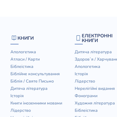
Юдаїзм
Огляд р
Художн
ЕЛЕКТРОННІ
КНИГИ
КНИГИ
Апологетика
Дитяча література
Атласи / Карти
Здоров`я / Харчуван
Біблеістика
Апологетика
Біблійне консультування
Історія
Біблія / Святе Письмо
Лідерство
Дитяча література
Нерелігійні видання
Історія
Фонограми
Книги іноземними мовами
Художня література
Лідерство
Біблеістика