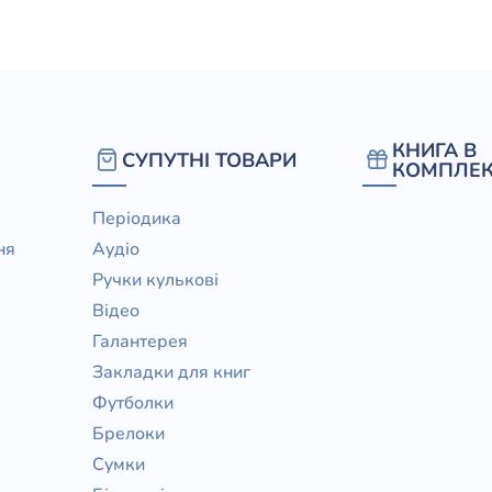
елігій
я література
КНИГА В
СУПУТНІ ТОВАРИ
КОМПЛЕК
Періодика
ня
Аудіо
Ручки кулькові
Відео
Галантерея
Закладки для книг
Футболки
Брелоки
Сумки