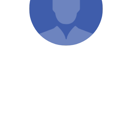
/ Святе Письмо
 література
іноземними мовами
тво
ійні видання
і традиції
ня Церкви
истика
в`я
сім`я
`я / Харчування