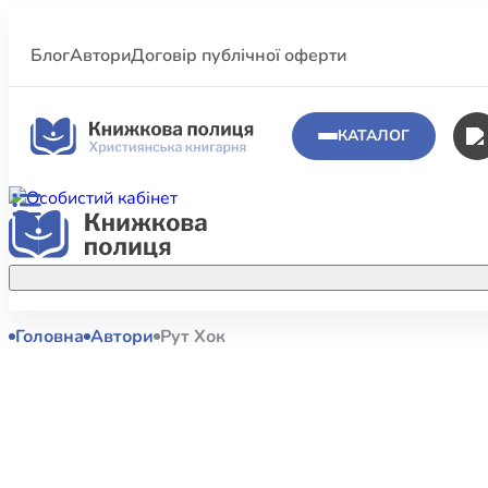
Блог
Автори
Договір публічної оферти
КАТАЛОГ
Головна
Автори
Рут Хок
Аполог
Акційні пропозиції
Атласи 
Купуйте більше улюблених книжок за
меншою ціною завдяки акційним
Біблеіс
знижкам.
Біблій