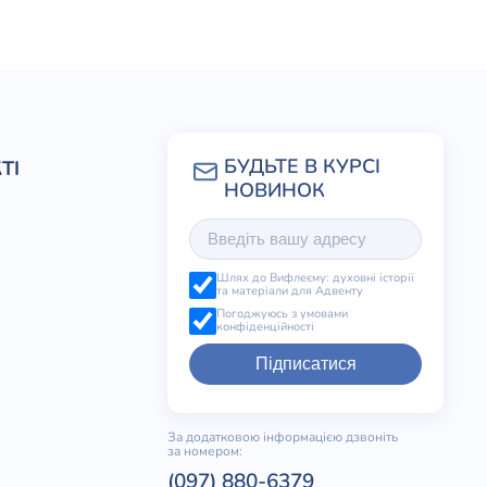
ТІ
Шлях до Вифлеєму: духовні історії
та матеріали для Адвенту
Погоджуюсь з умовами
конфіденційності
Підписатися
За додатковою інформацією дзвоніть
за номером:
(097) 880-6379