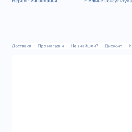
Нерелігійні видання
Біблійне консультув
Доставка
Про магазин
Не знайшли?
Дисконт
К