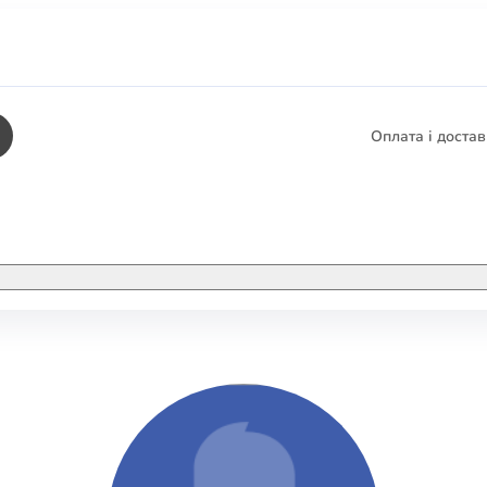
Оплата і доста
КНИГИ
ЕЛЕКТРОННІ К
етика
СУПУТНІ ТОВА
/ Карти
тика
КНИГА В КОМП
не консультування