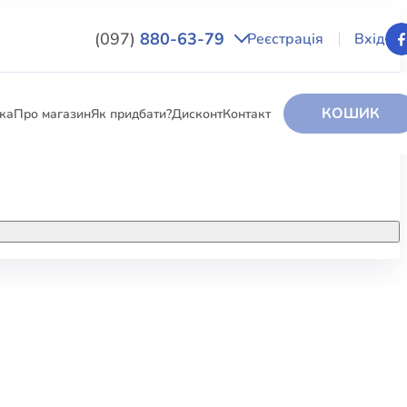
(097)
880-63-79
Реєстрація
Вхід
КОШИК
вка
Про магазин
Як придбати?
Дисконт
Контакт
НИГИ
За додатковою інформацією дзвоніть
за номером:
+38 (097) 880-6379
РИ
Ми у Facebook
ЛЕКТІ