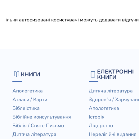
Юдаїзм
Огляд р
Тільки авторизовані користувачі можуть додавати відгук
Художн
ЕЛЕКТРОННІ
КНИГИ
КНИГИ
Апологетика
Дитяча література
Атласи / Карти
Здоров`я / Харчуван
Біблеістика
Апологетика
Біблійне консультування
Історія
Біблія / Святе Письмо
Лідерство
Дитяча література
Нерелігійні видання