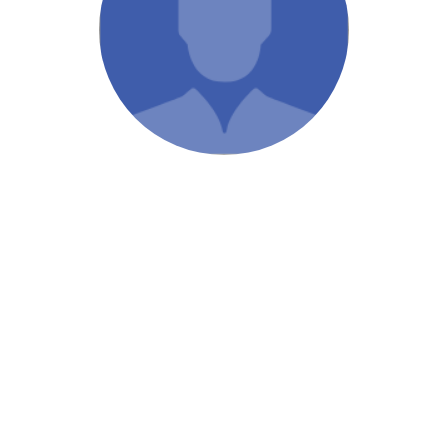
/ Святе Письмо
 література
іноземними мовами
тво
ійні видання
і традиції
ня Церкви
истика
в`я
сім`я
`я / Харчування