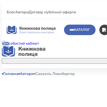
Блог
Автори
Договір публічної оферти
КАТАЛОГ
Головна
Автори
Самуель Лоенбергер
Аполог
Акційні пропозиції
Атласи 
Купуйте більше улюблених книжок за
меншою ціною завдяки акційним
Біблеіс
знижкам.
Біблій