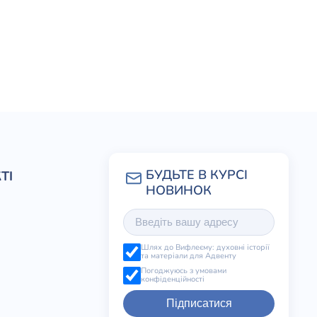
ТІ
Шлях до Вифлеєму: духовні історії
та матеріали для Адвенту
Погоджуюсь з умовами
конфіденційності
Підписатися