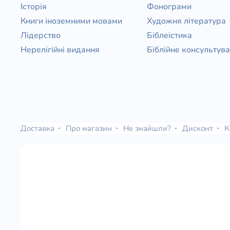
Історія
Фонограми
Книги іноземними мовами
Художня література
Лідерство
Біблеістика
Нерелігійні видання
Біблійне консультув
Доставка
Про магазин
Не знайшли?
Дисконт
К