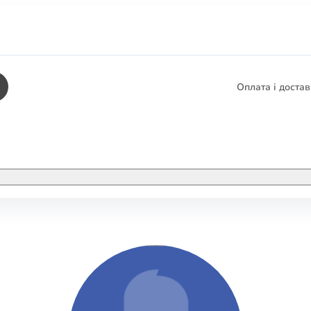
Оплата і доста
КНИГИ
ЕЛЕКТРОННІ К
етика
СУПУТНІ ТОВА
/ Карти
тика
КНИГА В КОМП
не консультування