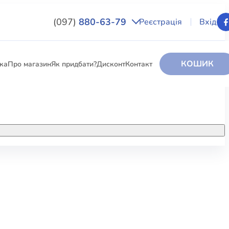
(097)
880-63-79
Реєстрація
Вхід
КОШИК
вка
Про магазин
Як придбати?
Дисконт
Контакт
НИГИ
За додатковою інформацією дзвоніть
за номером:
+38 (097) 880-6379
РИ
Ми у Facebook
ЛЕКТІ