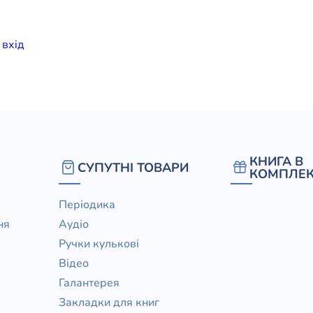
елігій
и
вхiд
я література
КНИГА В
СУПУТНІ ТОВАРИ
КОМПЛЕК
Періодика
ня
Аудіо
Ручки кулькові
Відео
Галантерея
Закладки для книг