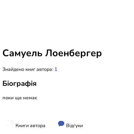
Біблія 
Дитяча
Історія
Новинки
Книги 
Свіжі надходження, актуальна
література та нові автори на нашій
Лідерс
полиці.
Самуель Лоенбергер
Нереліг
Знайдено книг автора:
1
Церковн
Служін
Біографія
Публіц
поки ще немає
Богослі
Шлюб і 
Здоров
Книги автора
Відгуки