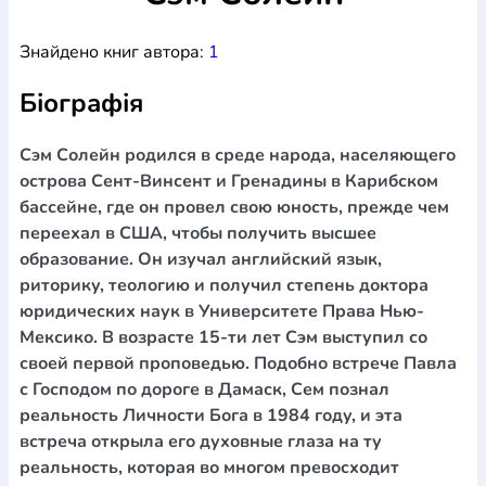
Богослов`я
Шлюб і сім`я
Юдаїзм
Супутні товари
Знайдено книг автора:
1
Періодика
Аудіо
Ручки кулькові
Відео
Галантерея
Закладки для книг
Футболки
Брелоки
Сумки
Біжутерія
Біографія
Блокноти
Щоденники / щотижневики
Вироби з дерева
Вироби з кераміки і глини
Вироби з срібла
Картини
Навчальні мапи
Шкіряні вироби
Магніти
Металеві
Сэм Солейн родился в среде народа, населяющего
вироби
Міні-лампи
Наклейки
Настільні ігри
Пакети
острова Сент-Винсент и Гренадины в Карибском
подарункові
Плакати
Пластмасові вироби
Хустки
бассейне, где он провел свою юность, прежде чем
Подарункові картки
Розвиваючі ігри
Репринти
Свічки
переехал в США, чтобы получить высшее
Зошити
Фотокартини
Чохли на Библії
Головні убори
образование. Он изучал английский язык,
Календарі
Канцелярскі товари
Комп`ютерні ігри
риторику, теологию и получил степень доктора
Листівки
Сувенирна продукція
Годинники
Пазли
юридических наук в Университете Права Нью-
Мексико. В возрасте 15-ти лет Сэм выступил со
Книга в комплекті
За додатковою інформацією дзвоніть за номером:
+38
своей первой проповедью. Подобно встрече Павла
с Господом по дороге в Дамаск, Сем познал
(097) 880-6379
Ми у Facebook
реальность Личности Бога в 1984 году, и эта
встреча открыла его духовные глаза на ту
реальность, которая во многом превосходит