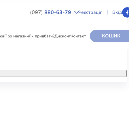
(097)
880-63-79
Реєстрація
Вхід
КОШИК
вка
Про магазин
Як придбати?
Дисконт
Контакт
НИГИ
За додатковою інформацією дзвоніть
за номером:
+38 (097) 880-6379
РИ
Ми у Facebook
ЛЕКТІ