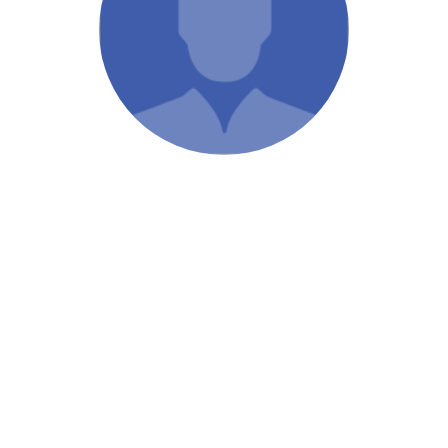
/ Святе Письмо
 література
іноземними мовами
тво
ійні видання
і традиції
ня Церкви
истика
в`я
сім`я
`я / Харчування