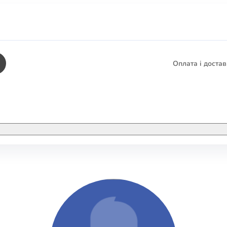
Оплата і доста
КНИГИ
ЕЛЕКТРОННІ К
етика
СУПУТНІ ТОВА
/ Карти
тика
КНИГА В КОМП
не консультування