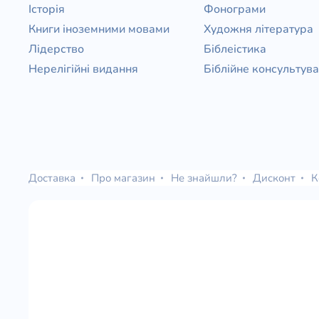
Історія
Фонограми
Книги іноземними мовами
Художня література
Лідерство
Біблеістика
Нерелігійні видання
Біблійне консультув
Доставка
Про магазин
Не знайшли?
Дисконт
К