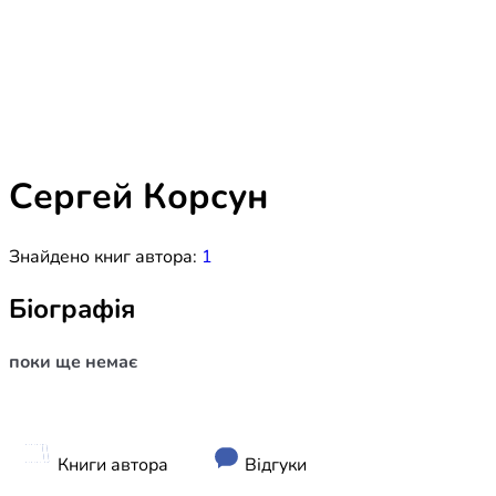
Біблія 
Дитяча
Історія
Новинки
Книги 
Свіжі надходження, актуальна
література та нові автори на нашій
Лідерс
полиці.
Сергей Корсун
Нереліг
Знайдено книг автора:
1
Церковн
Служін
Біографія
Публіц
поки ще немає
Богослі
Шлюб і 
Здоров
Книги автора
Відгуки