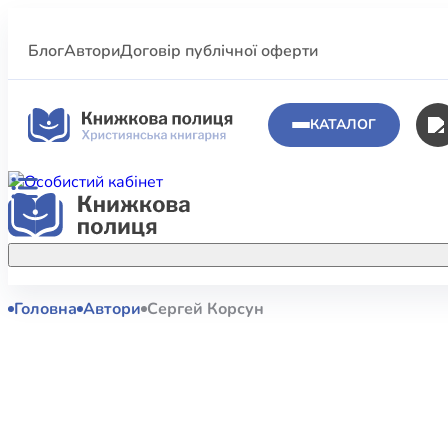
Блог
Автори
Договір публічної оферти
КАТАЛОГ
Головна
Автори
Сергей Корсун
Аполог
Акційні пропозиції
Атласи 
Купуйте більше улюблених книжок за
меншою ціною завдяки акційним
Біблеіс
знижкам.
Біблій