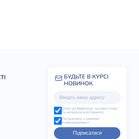
ТІ
Шлях до Вифлеєму: духовні історії
та матеріали для Адвенту
Погоджуюсь з умовами
конфіденційності
Підписатися