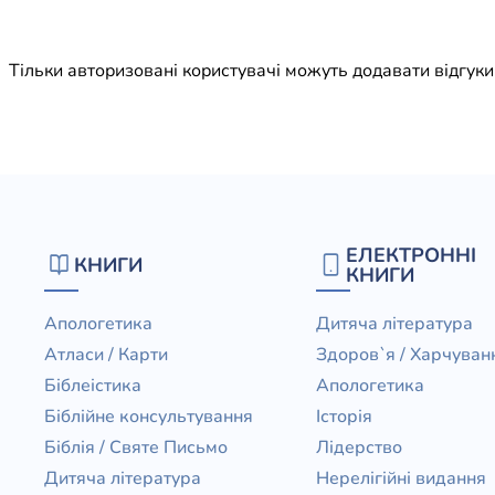
Юдаїзм
Огляд р
Тільки авторизовані користувачі можуть додавати відгук
Художн
ЕЛЕКТРОННІ
КНИГИ
КНИГИ
Апологетика
Дитяча література
Атласи / Карти
Здоров`я / Харчуван
Біблеістика
Апологетика
Біблійне консультування
Історія
Біблія / Святе Письмо
Лідерство
Дитяча література
Нерелігійні видання