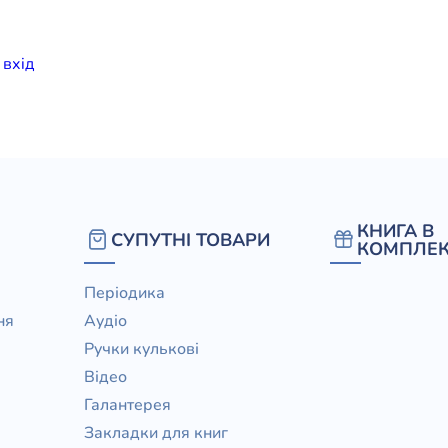
елігій
и
вхiд
я література
КНИГА В
СУПУТНІ ТОВАРИ
КОМПЛЕК
Періодика
ня
Аудіо
Ручки кулькові
Відео
Галантерея
Закладки для книг