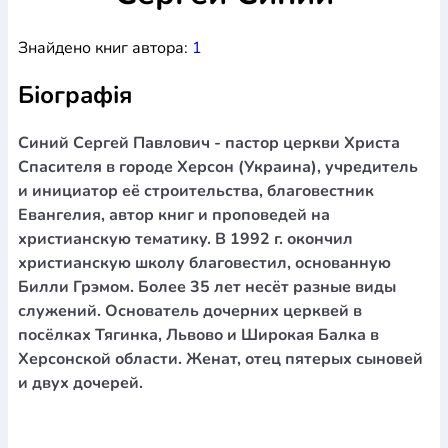
Богослов`я
Шлюб і сім`я
Юдаїзм
Супутні товари
Знайдено книг автора:
1
Періодика
Аудіо
Ручки кулькові
Відео
Галантерея
Закладки для книг
Футболки
Брелоки
Сумки
Біжутерія
Біографія
Блокноти
Щоденники / щотижневики
Вироби з дерева
Вироби з кераміки і глини
Вироби з срібла
Картини
Навчальні мапи
Шкіряні вироби
Магніти
Металеві
Синий Сергей Павлович - пастор церкви Христа
вироби
Міні-лампи
Наклейки
Настільні ігри
Пакети
Спасителя в городе Херсон (Украина), учредитель
подарункові
Плакати
Пластмасові вироби
Хустки
и инициатор её строительства, благовестник
Подарункові картки
Розвиваючі ігри
Репринти
Свічки
Евангелия, автор книг и проповедей на
Зошити
Фотокартини
Чохли на Библії
Головні убори
христианскую тематику. В 1992 г. окончил
Календарі
Канцелярскі товари
Комп`ютерні ігри
христианскую школу благовестил, основанную
Листівки
Сувенирна продукція
Годинники
Пазли
Билли Грэмом. Более 35 лет несёт разные виды
служений. Основатель дочерних церквей в
Книга в комплекті
За додатковою інформацією дзвоніть за номером:
+38
посёлках Тягинка, Львово и Широкая Балка в
Херсонской области. Женат, отец пятерых сыновей
(097) 880-6379
Ми у Facebook
и двух дочерей.