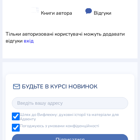
Книги автора
Відгуки
Тільки авторизовані користувачі можуть додавати
відгуки
вхiд
Шлях до Вифлеєму: духовні історії та матеріали для
Адвенту
Погоджуюсь з умовами конфіденційності
Підписатися