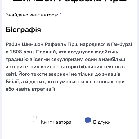
Богослов`я
Шлюб і сім`я
Юдаїзм
Супутні товари
Знайдено книг автора:
1
Періодика
Аудіо
Ручки кулькові
Відео
Галантерея
Закладки для книг
Футболки
Брелоки
Сумки
Біжутерія
Біографія
Блокноти
Щоденники / щотижневики
Вироби з дерева
Вироби з кераміки і глини
Вироби з срібла
Картини
Навчальні мапи
Шкіряні вироби
Магніти
Металеві
Рабин Шимшон Рафаель Гірш народився в Гамбурзі
вироби
Міні-лампи
Наклейки
Настільні ігри
Пакети
в 1808 році. Перший, хто поєднував юдейську
подарункові
Плакати
Пластмасові вироби
Хустки
традицію з ідеями секуляризму, один з найбільш
Подарункові картки
Розвиваючі ігри
Репринти
Свічки
авторитетних комен - таторів біблійних текстів в
Зошити
Фотокартини
Чохли на Библії
Головні убори
світі. Його тексти звернені не тільки до знавців
Календарі
Канцелярскі товари
Комп`ютерні ігри
Біблії, а й до тих, хто сумнівається в основах віри
Листівки
Сувенирна продукція
Годинники
Пазли
або навіть втратив її
Книга в комплекті
За додатковою інформацією дзвоніть за номером:
+38
(097) 880-6379
Ми у Facebook
Книги автора
Відгуки