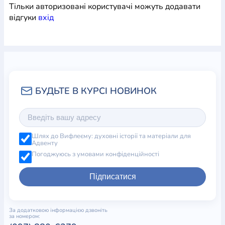
Тільки авторизовані користувачі можуть додавати
відгуки
вхiд
Шлях до Вифлеєму: духовні історії та матеріали для
Адвенту
Погоджуюсь з умовами конфіденційності
Підписатися
За додатковою інформацією дзвоніть
за номером: