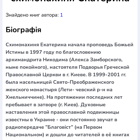
Богослов`я
Шлюб і сім`я
Юдаїзм
Супутні товари
Знайдено книг автора:
1
Періодика
Аудіо
Ручки кулькові
Відео
Галантерея
Закладки для книг
Футболки
Брелоки
Сумки
Біжутерія
Біографія
Блокноти
Щоденники / щотижневики
Вироби з дерева
Вироби з кераміки і глини
Вироби з срібла
Картини
Навчальні мапи
Шкіряні вироби
Магніти
Металеві
Схимонахиня Екатерина начала проповедь Божьей
вироби
Міні-лампи
Наклейки
Настільні ігри
Пакети
Истины в 1997 году по благословению
подарункові
Плакати
Пластмасові вироби
Хустки
архимандрита Никодима (Алекса Замборского,
Подарункові картки
Розвиваючі ігри
Репринти
Свічки
ныне покойного), настоятеля Подворья Греческой
Зошити
Фотокартини
Чохли на Библії
Головні убори
Православной Церкви в г. Киеве. В 1999-2001 гг.
Календарі
Канцелярскі товари
Комп`ютерні ігри
была насельницей Свято-Преображенского
Листівки
Сувенирна продукція
Годинники
Пазли
женского монастыря (Лети- чевский р-н на
Хмельниччине). На протяжении последних лет
Книга в комплекті
За додатковою інформацією дзвоніть за номером:
+38
пребывает в затворе (г. Киев). Духовные
наставления этой православной подвижницы
(097) 880-6379
Ми у Facebook
известны в Украине - они постоянно звучат в
радиопередаче ”Благовіст” (на Первом
Национальном) и дошли до читателей в её книгах