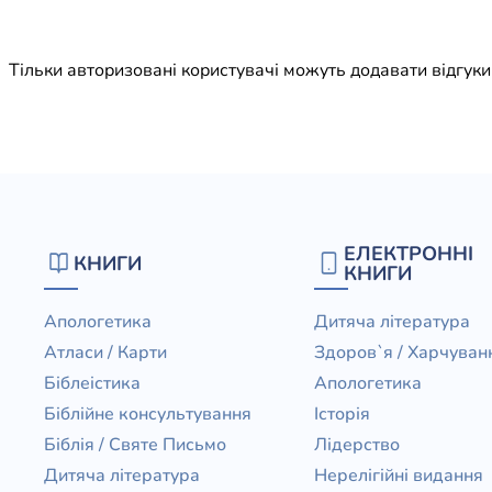
Юдаїзм
Огляд р
Тільки авторизовані користувачі можуть додавати відгук
Художн
ЕЛЕКТРОННІ
КНИГИ
КНИГИ
Апологетика
Дитяча література
Атласи / Карти
Здоров`я / Харчуван
Біблеістика
Апологетика
Біблійне консультування
Історія
Біблія / Святе Письмо
Лідерство
Дитяча література
Нерелігійні видання