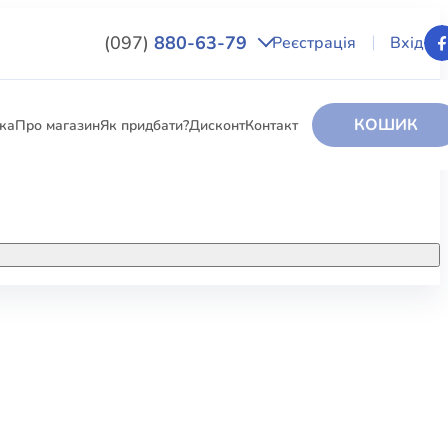
(097)
880-63-79
Реєстрація
Вхід
КОШИК
вка
Про магазин
Як придбати?
Дисконт
Контакт
НИГИ
За додатковою інформацією дзвоніть
за номером:
+38 (097) 880-6379
РИ
Ми у Facebook
ЛЕКТІ