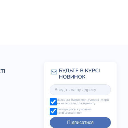
ТІ
Шлях до Вифлеєму: духовні історії
та матеріали для Адвенту
Погоджуюсь з умовами
конфіденційності
Підписатися