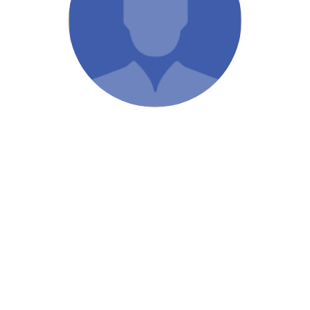
/ Святе Письмо
 література
іноземними мовами
тво
ійні видання
і традиції
ня Церкви
истика
в`я
сім`я
`я / Харчування