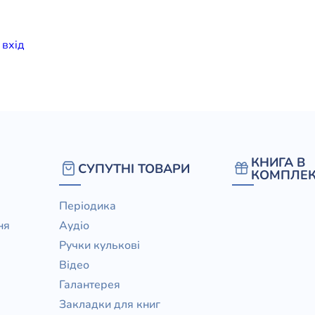
елігій
и
вхiд
я література
КНИГА В
СУПУТНІ ТОВАРИ
КОМПЛЕК
Періодика
ня
Аудіо
Ручки кулькові
Відео
Галантерея
Закладки для книг