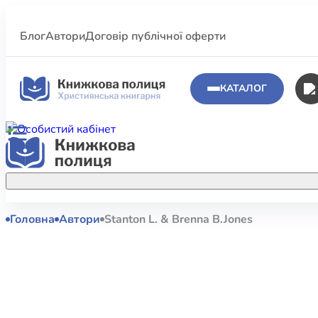
Блог
Автори
Договір публічної оферти
КАТАЛОГ
Головна
Автори
Stanton L. & Brenna B.Jones
Аполог
Акційні пропозиції
Атласи 
Купуйте більше улюблених книжок за
меншою ціною завдяки акційним
Біблеіс
знижкам.
Біблій