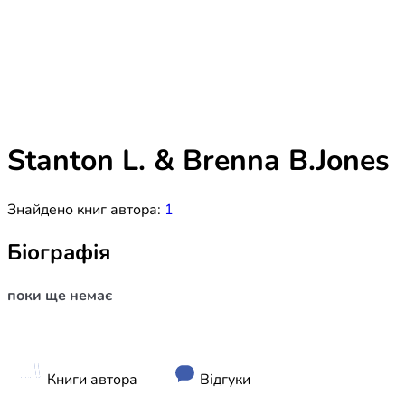
Біблія 
Дитяча
Історія
Новинки
Книги 
Свіжі надходження, актуальна
література та нові автори на нашій
Лідерс
полиці.
Stanton L. & Brenna B.Jones
Нереліг
Знайдено книг автора:
1
Церковн
Служін
Біографія
Публіц
поки ще немає
Богослі
Шлюб і 
Здоров
Книги автора
Відгуки