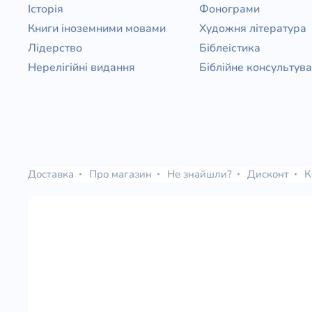
Історія
Фонограми
Книги іноземними мовами
Художня література
Лідерство
Біблеістика
Нерелігійні видання
Біблійне консультув
Доставка
Про магазин
Не знайшли?
Дисконт
К