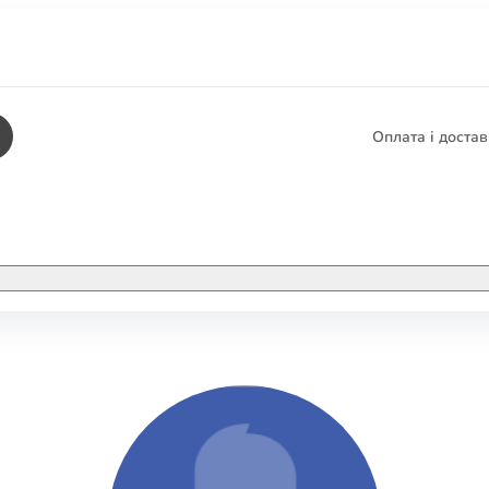
Оплата і доста
КНИГИ
ЕЛЕКТРОННІ К
етика
СУПУТНІ ТОВА
/ Карти
тика
КНИГА В КОМП
не консультування