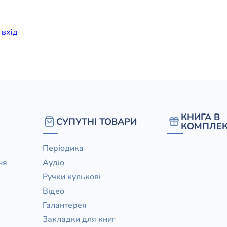
елігій
и
вхiд
я література
КНИГА В
СУПУТНІ ТОВАРИ
КОМПЛЕК
Періодика
ня
Аудіо
Ручки кулькові
Відео
Галантерея
Закладки для книг