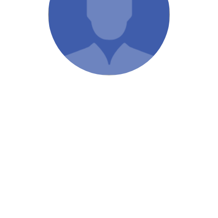
/ Святе Письмо
 література
іноземними мовами
тво
ійні видання
і традиції
ня Церкви
истика
в`я
сім`я
`я / Харчування