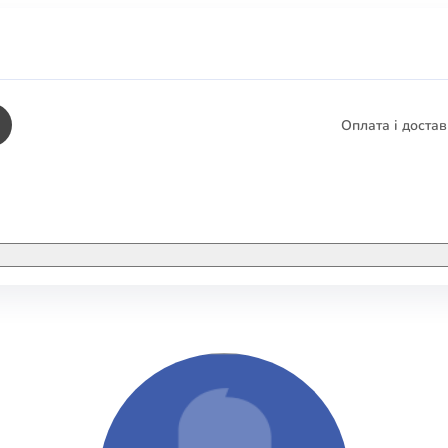
Оплата і доста
КНИГИ
ЕЛЕКТРОННІ К
етика
СУПУТНІ ТОВА
/ Карти
тика
КНИГА В КОМП
не консультування