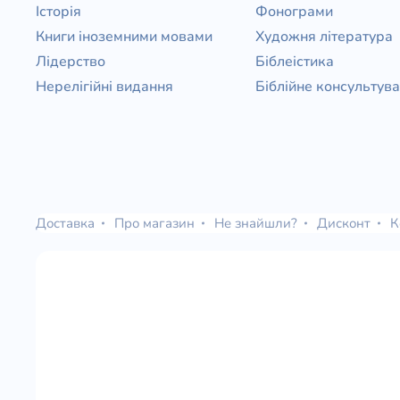
Історія
Фонограми
Книги іноземними мовами
Художня література
Лідерство
Біблеістика
Нерелігійні видання
Біблійне консультув
Доставка
Про магазин
Не знайшли?
Дисконт
К