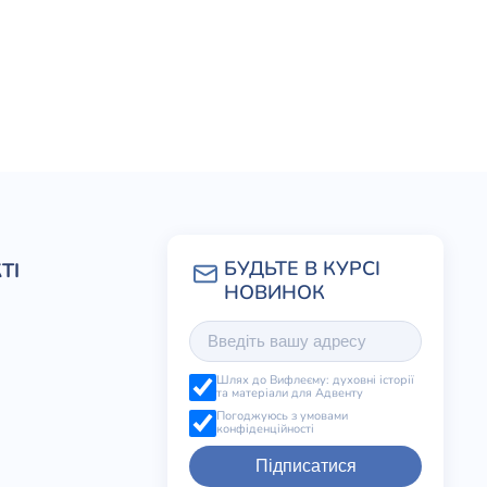
ТІ
Шлях до Вифлеєму: духовні історії
та матеріали для Адвенту
Погоджуюсь з умовами
конфіденційності
Підписатися