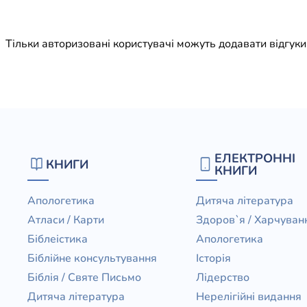
Юдаїзм
Огляд р
Тільки авторизовані користувачі можуть додавати відгук
Художн
ЕЛЕКТРОННІ
КНИГИ
КНИГИ
Апологетика
Дитяча література
Атласи / Карти
Здоров`я / Харчуван
Біблеістика
Апологетика
Біблійне консультування
Історія
Біблія / Святе Письмо
Лідерство
Дитяча література
Нерелігійні видання