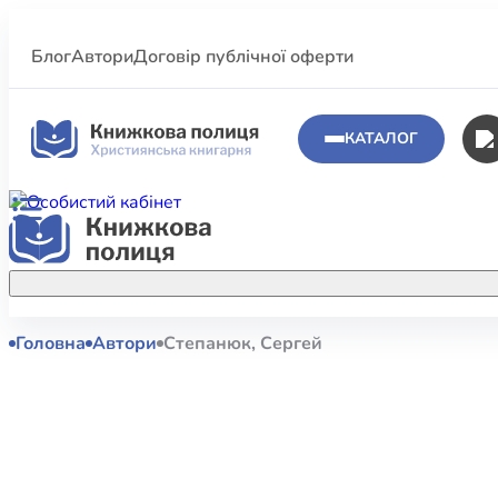
Блог
Автори
Договір публічної оферти
КАТАЛОГ
Головна
Автори
Степанюк, Сергей
Аполог
Акційні пропозиції
Атласи 
Купуйте більше улюблених книжок за
меншою ціною завдяки акційним
Біблеіс
знижкам.
Біблій