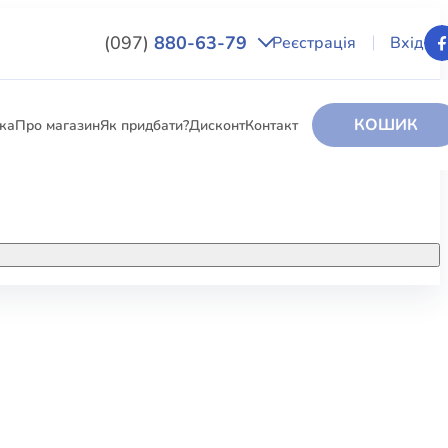
(097)
880-63-79
Реєстрація
Вхід
КОШИК
вка
Про магазин
Як придбати?
Дисконт
Контакт
НИГИ
За додатковою інформацією дзвоніть
за номером:
+38 (097) 880-6379
РИ
Ми у Facebook
ЛЕКТІ