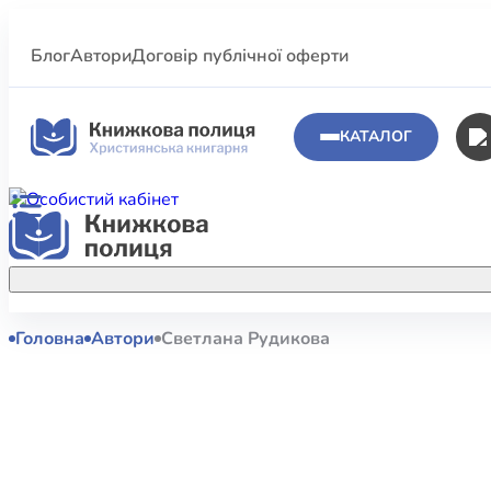
Блог
Автори
Договір публічної оферти
КАТАЛОГ
Головна
Автори
Светлана Рудикова
Аполог
Акційні пропозиції
Атласи 
Купуйте більше улюблених книжок за
меншою ціною завдяки акційним
Біблеіс
знижкам.
Біблій