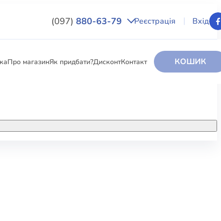
(097)
880-63-79
Реєстрація
Вхід
КОШИК
вка
Про магазин
Як придбати?
Дисконт
Контакт
НИГИ
За додатковою інформацією дзвоніть
за номером:
+38 (097) 880-6379
РИ
Ми у Facebook
ЛЕКТІ