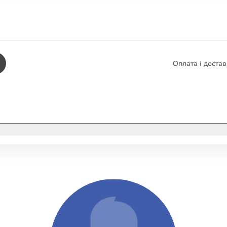
Оплата і доста
КНИГИ
ЕЛЕКТРОННІ К
етика
СУПУТНІ ТОВА
/ Карти
тика
КНИГА В КОМП
не консультування