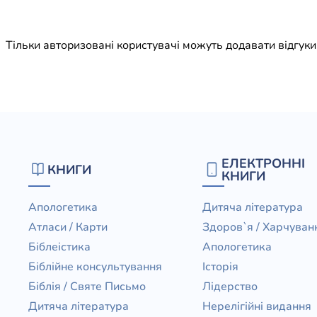
Юдаїзм
Огляд р
Тільки авторизовані користувачі можуть додавати відгук
Художн
ЕЛЕКТРОННІ
КНИГИ
КНИГИ
Апологетика
Дитяча література
Атласи / Карти
Здоров`я / Харчуван
Біблеістика
Апологетика
Біблійне консультування
Історія
Біблія / Святе Письмо
Лідерство
Дитяча література
Нерелігійні видання