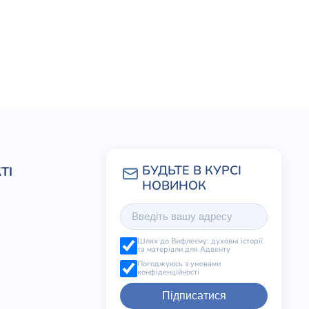
ТІ
Шлях до Вифлеєму: духовні історії
та матеріали для Адвенту
Погоджуюсь з умовами
конфіденційності
Підписатися