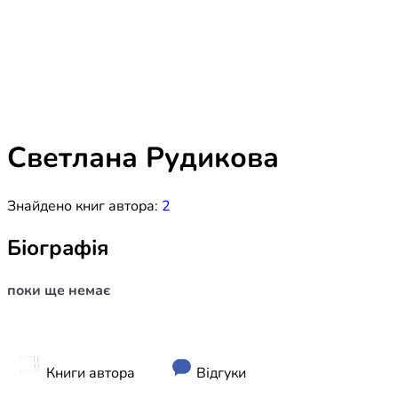
Біблія 
Дитяча
Історія
Новинки
Книги 
Свіжі надходження, актуальна
література та нові автори на нашій
Лідерс
полиці.
Светлана Рудикова
Нереліг
Знайдено книг автора:
2
Церковн
Служін
Біографія
Публіц
поки ще немає
Богослі
Шлюб і 
Здоров
Книги автора
Відгуки