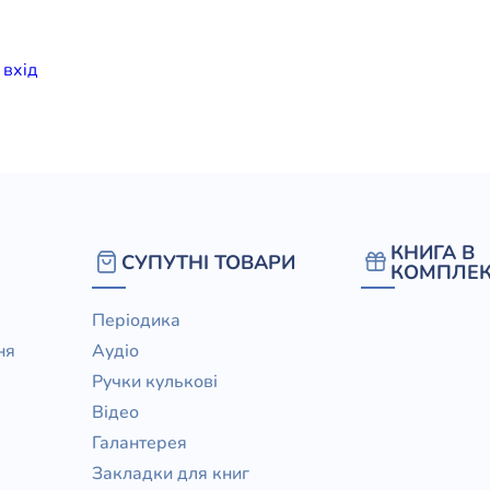
елігій
и
вхiд
я література
КНИГА В
СУПУТНІ ТОВАРИ
КОМПЛЕК
Періодика
ня
Аудіо
Ручки кулькові
Відео
Галантерея
Закладки для книг