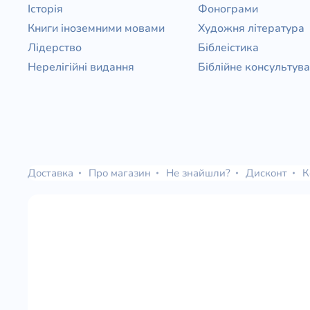
Історія
Фонограми
Книги іноземними мовами
Художня література
Лідерство
Біблеістика
Нерелігійні видання
Біблійне консультув
Доставка
Про магазин
Не знайшли?
Дисконт
К