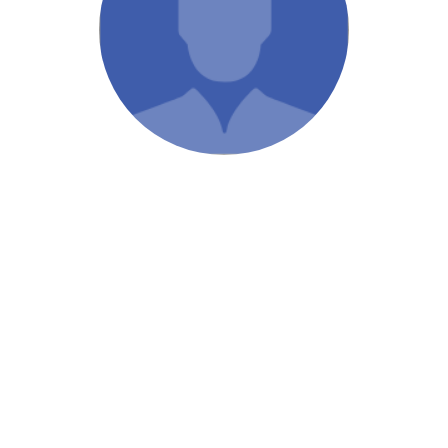
/ Святе Письмо
 література
іноземними мовами
тво
ійні видання
і традиції
ня Церкви
истика
в`я
сім`я
`я / Харчування