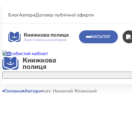
Блог
Автори
Договір публічної оферти
КАТАЛОГ
Головна
Автори
свт. Николай Японский
Аполог
Акційні пропозиції
Атласи 
Купуйте більше улюблених книжок за
меншою ціною завдяки акційним
Біблеіс
знижкам.
Біблій