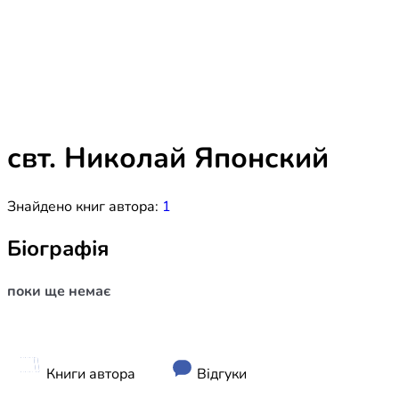
Біблія 
Дитяча
Історія
Новинки
Книги 
Свіжі надходження, актуальна
література та нові автори на нашій
Лідерс
полиці.
свт. Николай Японский
Нереліг
Знайдено книг автора:
1
Церковн
Служін
Біографія
Публіц
поки ще немає
Богослі
Шлюб і 
Здоров
Книги автора
Відгуки