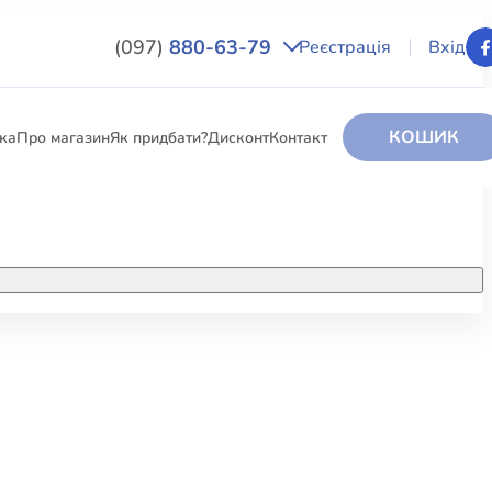
(097)
880-63-79
Реєстрація
Вхід
КОШИК
вка
Про магазин
Як придбати?
Дисконт
Контакт
НИГИ
За додатковою інформацією дзвоніть
за номером:
+38 (097) 880-6379
РИ
Ми у Facebook
ЛЕКТІ