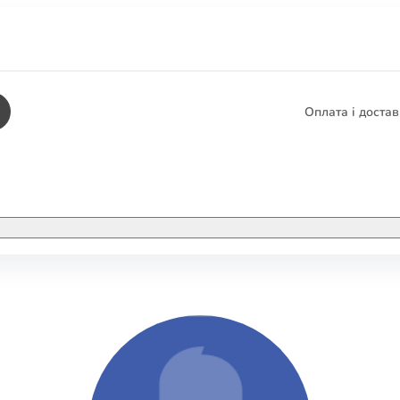
Оплата і доста
КНИГИ
ЕЛЕКТРОННІ К
етика
СУПУТНІ ТОВА
/ Карти
тика
КНИГА В КОМП
не консультування