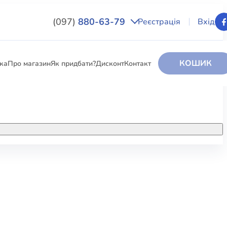
(097)
880-63-79
Реєстрація
Вхід
КОШИК
вка
Про магазин
Як придбати?
Дисконт
Контакт
НИГИ
За додатковою інформацією дзвоніть
за номером:
+38 (097) 880-6379
РИ
Ми у Facebook
ЛЕКТІ