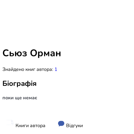
Біблія 
Дитяча
Історія
Новинки
Книги 
Свіжі надходження, актуальна
література та нові автори на нашій
Лідерс
полиці.
Сьюз Орман
Нереліг
Знайдено книг автора:
1
Церковн
Служін
Біографія
Публіц
поки ще немає
Богослі
Шлюб і 
Здоров
Книги автора
Відгуки