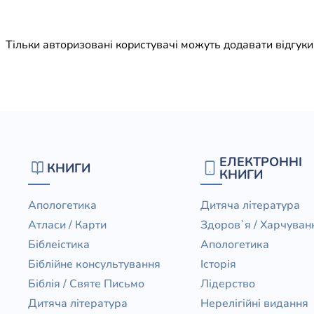
Юдаїзм
Огляд р
Тільки авторизовані користувачі можуть додавати відгук
Художн
ЕЛЕКТРОННІ
КНИГИ
КНИГИ
Апологетика
Дитяча література
Атласи / Карти
Здоров`я / Харчуван
Біблеістика
Апологетика
Біблійне консультування
Історія
Біблія / Святе Письмо
Лідерство
Дитяча література
Нерелігійні видання