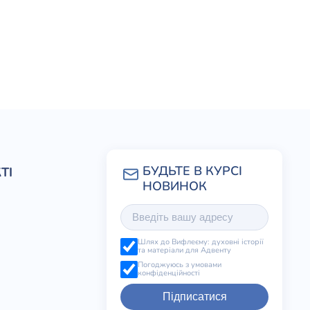
ТІ
Шлях до Вифлеєму: духовні історії
та матеріали для Адвенту
Погоджуюсь з умовами
конфіденційності
Підписатися