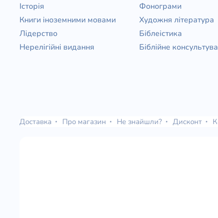
Історія
Фонограми
Книги іноземними мовами
Художня література
Лідерство
Біблеістика
Нерелігійні видання
Біблійне консультув
Доставка
Про магазин
Не знайшли?
Дисконт
К