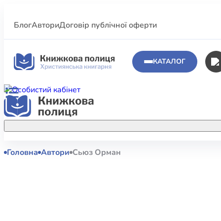
Блог
Автори
Договір публічної оферти
КАТАЛОГ
Головна
Автори
Сьюз Орман
Аполог
Акційні пропозиції
Атласи 
Купуйте більше улюблених книжок за
меншою ціною завдяки акційним
Біблеіс
знижкам.
Біблій