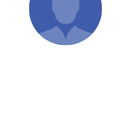
/ Святе Письмо
 література
іноземними мовами
тво
ійні видання
і традиції
ня Церкви
истика
в`я
сім`я
`я / Харчування