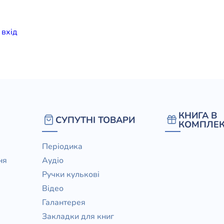
елігій
и
вхiд
я література
КНИГА В
СУПУТНІ ТОВАРИ
КОМПЛЕК
Періодика
ня
Аудіо
Ручки кулькові
Відео
Галантерея
Закладки для книг