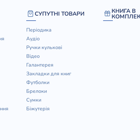
/ Святе Письмо
КНИГА В
СУПУТНІ ТОВАРИ
 література
КОМПЛЕК
Періодика
іноземними мовами
ня
Аудіо
Ручки кулькові
тво
Відео
ійні видання
Галантерея
і традиції
Закладки для книг
Футболки
ня Церкви
Брелоки
истика
Сумки
в`я
ання
Біжутерія
сім`я
`я / Харчування