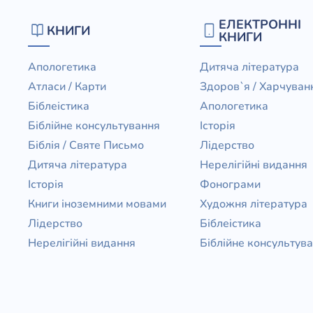
Біблія 
ЕЛЕКТРОННІ
КНИГИ
Дитяча
КНИГИ
Історія
Новинки
Апологетика
Дитяча література
Книги 
Атласи / Карти
Здоров`я / Харчуван
Свіжі надходження, актуальна
література та нові автори на нашій
Біблеістика
Апологетика
Лідерс
полиці.
Біблійне консультування
Історія
Нереліг
Біблія / Святе Письмо
Лідерство
Церковн
Дитяча література
Нерелігійні видання
Історія
Фонограми
Служін
Книги іноземними мовами
Художня література
Публіц
Лідерство
Біблеістика
Богослі
Нерелігійні видання
Біблійне консультув
Шлюб і 
Здоров