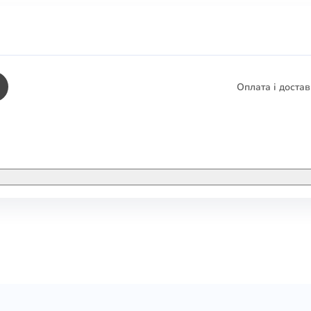
Оплата і доста
КНИГИ
ЕЛЕКТРОННІ К
етика
СУПУТНІ ТОВА
/ Карти
тика
КНИГА В КОМП
не консультування