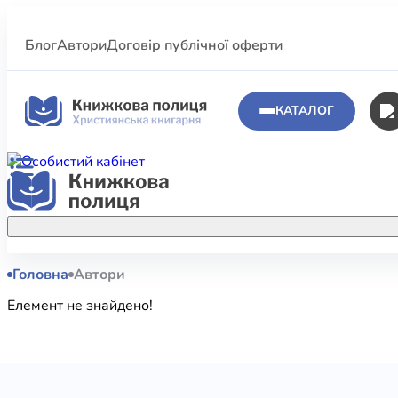
Блог
Автори
Договір публічної оферти
КАТАЛОГ
Головна
Автори
Аполог
Акційні пропозиції
Елемент не знайдено!
Атласи 
Купуйте більше улюблених книжок за
меншою ціною завдяки акційним
Біблеіс
знижкам.
Біблій