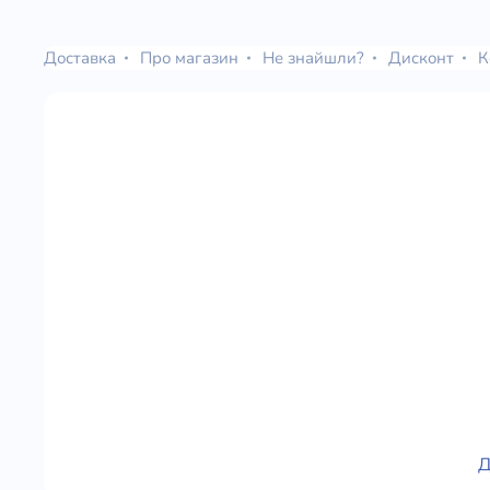
Юдаїзм
Огляд р
Доставка
Про магазин
Не знайшли?
Дисконт
К
Художн
Д