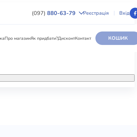
(097)
880-63-79
Реєстрація
Вхід
КОШИК
вка
Про магазин
Як придбати?
Дисконт
Контакт
НИГИ
За додатковою інформацією дзвоніть
за номером:
+38 (097) 880-6379
РИ
Ми у Facebook
ЛЕКТІ