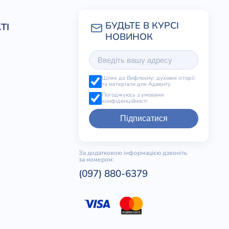
ТІ
Шлях до Вифлеєму: духовні історії
та матеріали для Адвенту
Погоджуюсь з умовами
конфіденційності
Підписатися
За додатковою інформацією дзвоніть
за номером:
(097) 880-6379