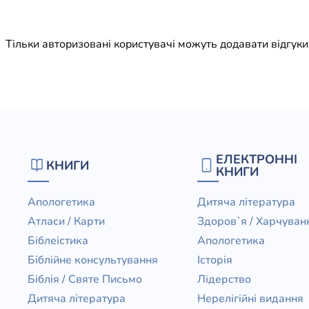
Юдаїзм
Огляд р
Тільки авторизовані користувачі можуть додавати відгук
Художн
ЕЛЕКТРОННІ
КНИГИ
КНИГИ
Апологетика
Дитяча література
Атласи / Карти
Здоров`я / Харчуван
Біблеістика
Апологетика
Біблійне консультування
Історія
Біблія / Святе Письмо
Лідерство
Дитяча література
Нерелігійні видання