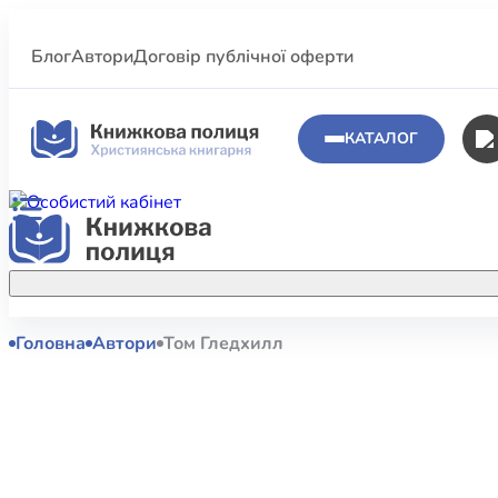
Блог
Автори
Договір публічної оферти
КАТАЛОГ
Головна
Автори
Том Гледхилл
Аполог
Акційні пропозиції
Атласи 
Купуйте більше улюблених книжок за
меншою ціною завдяки акційним
Біблеіс
знижкам.
Біблій