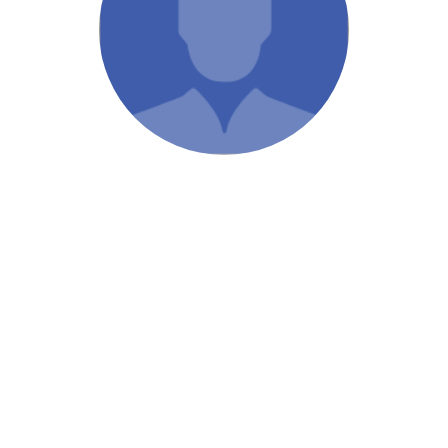
/ Святе Письмо
 література
іноземними мовами
тво
ійні видання
і традиції
ня Церкви
истика
в`я
сім`я
`я / Харчування