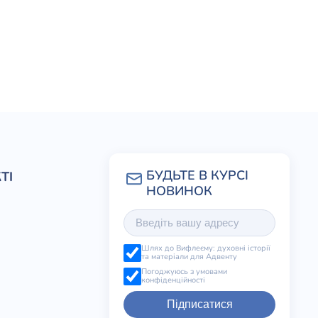
ТІ
Шлях до Вифлеєму: духовні історії
та матеріали для Адвенту
Погоджуюсь з умовами
конфіденційності
Підписатися