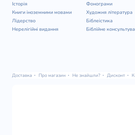
Історія
Фонограми
Книги іноземними мовами
Художня література
Лідерство
Біблеістика
Нерелігійні видання
Біблійне консультув
Доставка
Про магазин
Не знайшли?
Дисконт
К