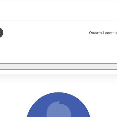
Оплата і доста
КНИГИ
ЕЛЕКТРОННІ К
етика
СУПУТНІ ТОВА
/ Карти
тика
КНИГА В КОМП
не консультування