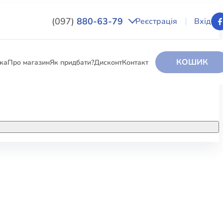
(097)
880-63-79
Реєстрація
Вхід
КОШИК
вка
Про магазин
Як придбати?
Дисконт
Контакт
НИГИ
За додатковою інформацією дзвоніть
за номером:
+38 (097) 880-6379
РИ
Ми у Facebook
ЛЕКТІ