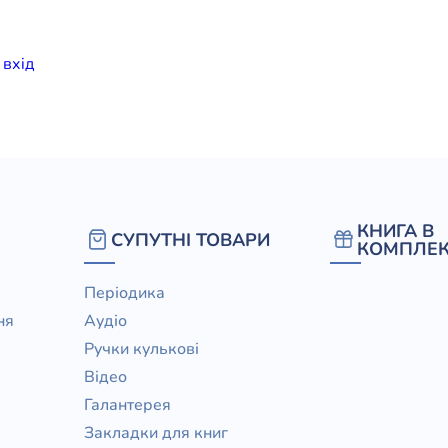
елігій
и
вхiд
я література
КНИГА В
СУПУТНІ ТОВАРИ
КОМПЛЕК
Періодика
ня
Аудіо
Ручки кулькові
Відео
Галантерея
Закладки для книг