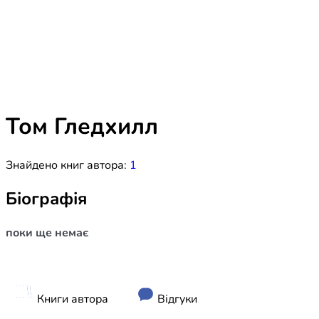
Біблія 
Дитяча
Історія
Новинки
Книги 
Свіжі надходження, актуальна
література та нові автори на нашій
Лідерс
полиці.
Том Гледхилл
Нереліг
Знайдено книг автора:
1
Церковн
Служін
Біографія
Публіц
поки ще немає
Богослі
Шлюб і 
Здоров
Книги автора
Відгуки