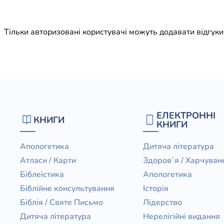
Юдаїзм
Огляд р
Тільки авторизовані користувачі можуть додавати відгук
Художн
ЕЛЕКТРОННІ
КНИГИ
КНИГИ
Апологетика
Дитяча література
Атласи / Карти
Здоров`я / Харчуван
Біблеістика
Апологетика
Біблійне консультування
Історія
Біблія / Святе Письмо
Лідерство
Дитяча література
Нерелігійні видання