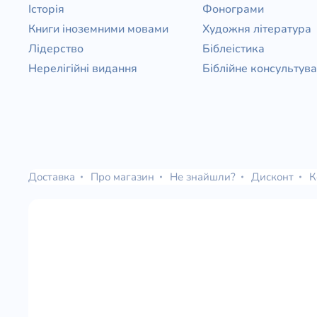
Історія
Фонограми
Книги іноземними мовами
Художня література
Лідерство
Біблеістика
Нерелігійні видання
Біблійне консультув
Доставка
Про магазин
Не знайшли?
Дисконт
К