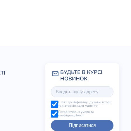
ТІ
Шлях до Вифлеєму: духовні історії
та матеріали для Адвенту
Погоджуюсь з умовами
конфіденційності
Підписатися