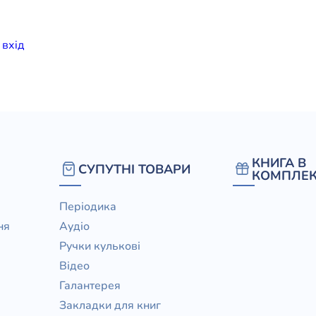
елігій
и
вхiд
я література
КНИГА В
СУПУТНІ ТОВАРИ
КОМПЛЕК
Періодика
ня
Аудіо
Ручки кулькові
Відео
Галантерея
Закладки для книг