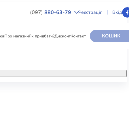
(097)
880-63-79
Реєстрація
Вхід
КОШИК
вка
Про магазин
Як придбати?
Дисконт
Контакт
НИГИ
За додатковою інформацією дзвоніть
за номером:
+38 (097) 880-6379
РИ
Ми у Facebook
ЛЕКТІ