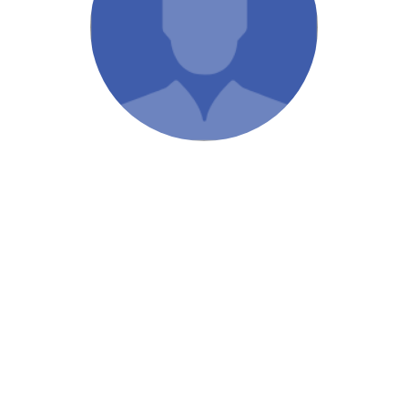
/ Святе Письмо
 література
іноземними мовами
тво
ійні видання
і традиції
ня Церкви
истика
в`я
сім`я
`я / Харчування