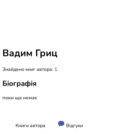
Біблія 
Дитяча
Історія
Новинки
Книги 
Свіжі надходження, актуальна
література та нові автори на нашій
Лідерс
полиці.
Вадим Гриц
Нереліг
Знайдено книг автора:
1
Церковн
Служін
Біографія
Публіц
поки ще немає
Богослі
Шлюб і 
Здоров
Книги автора
Відгуки