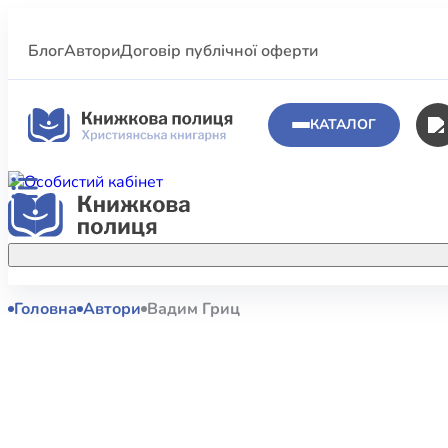
Блог
Автори
Договір публічної оферти
КАТАЛОГ
Головна
Автори
Вадим Гриц
Аполог
Акційні пропозиції
Атласи 
Купуйте більше улюблених книжок за
меншою ціною завдяки акційним
Біблеіс
знижкам.
Біблій