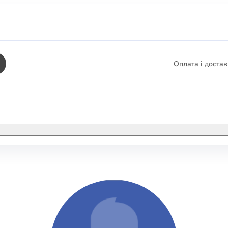
Оплата і доста
КНИГИ
ЕЛЕКТРОННІ К
етика
СУПУТНІ ТОВА
/ Карти
тика
КНИГА В КОМП
не консультування