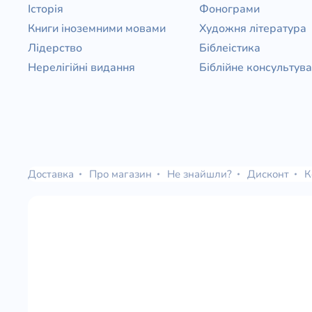
Історія
Фонограми
Книги іноземними мовами
Художня література
Лідерство
Біблеістика
Нерелігійні видання
Біблійне консультув
Доставка
Про магазин
Не знайшли?
Дисконт
К