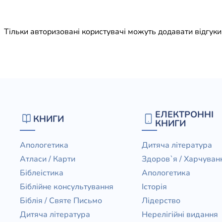
Юдаїзм
Огляд р
Тільки авторизовані користувачі можуть додавати відгук
Художн
ЕЛЕКТРОННІ
КНИГИ
КНИГИ
Апологетика
Дитяча література
Атласи / Карти
Здоров`я / Харчуван
Біблеістика
Апологетика
Біблійне консультування
Історія
Біблія / Святе Письмо
Лідерство
Дитяча література
Нерелігійні видання