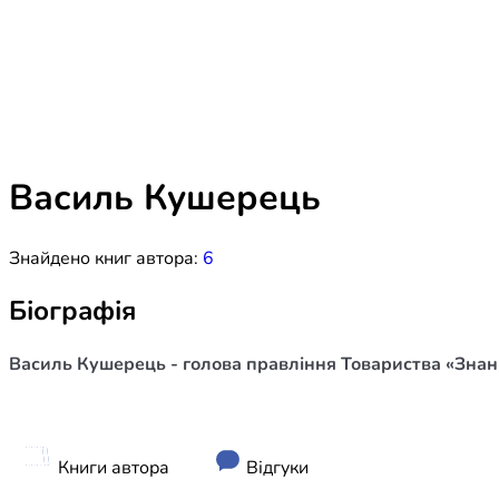
Біблія 
Дитяча
Історія
Новинки
Книги 
Свіжі надходження, актуальна
література та нові автори на нашій
Лідерс
полиці.
Василь Кушерець
Нереліг
Знайдено книг автора:
6
Церковн
Служін
Біографія
Публіц
Василь Кушерець - голова правління Товариства «Знанн
Богослі
Шлюб і 
Здоров
Книги автора
Відгуки