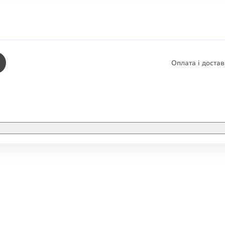
Оплата і доста
КНИГИ
ЕЛЕКТРОННІ К
етика
СУПУТНІ ТОВА
/ Карти
тика
КНИГА В КОМП
не консультування