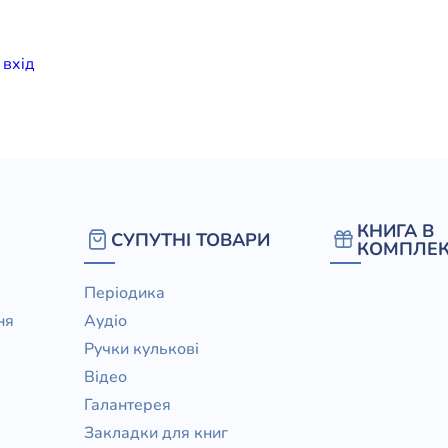
елігій
и
вхiд
я література
КНИГА В
СУПУТНІ ТОВАРИ
КОМПЛЕК
Періодика
ня
Аудіо
Ручки кулькові
Відео
Галантерея
Закладки для книг