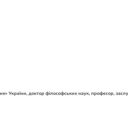
/ Святе Письмо
 література
іноземними мовами
тво
ійні видання
і традиції
ня Церкви
истика
я» України, доктор філософських наук, професор, заслуж
в`я
сім`я
`я / Харчування