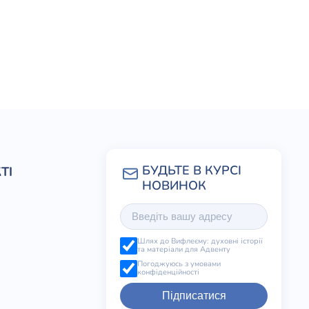
ТІ
Шлях до Вифлеєму: духовні історії
та матеріали для Адвенту
Погоджуюсь з умовами
конфіденційності
Підписатися