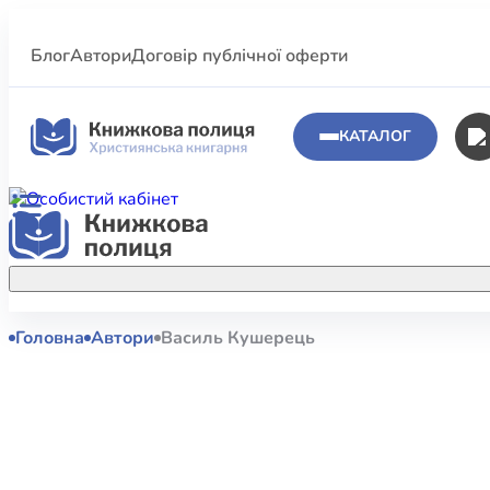
Блог
Автори
Договір публічної оферти
КАТАЛОГ
Головна
Автори
Василь Кушерець
Аполог
Акційні пропозиції
Атласи 
Купуйте більше улюблених книжок за
меншою ціною завдяки акційним
Біблеіс
знижкам.
Біблій