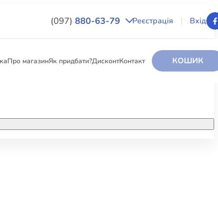
(097)
880-63-79
Реєстрація
Вхід
КОШИК
вка
Про магазин
Як придбати?
Дисконт
Контакт
НИГИ
За додатковою інформацією дзвоніть
за номером:
+38 (097) 880-6379
РИ
Ми у Facebook
ЛЕКТІ