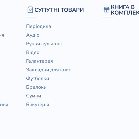
КНИГА В
СУПУТНІ ТОВАРИ
КОМПЛЕК
Періодика
ня
Аудіо
Ручки кулькові
Відео
Галантерея
Закладки для книг
Футболки
Брелоки
Сумки
ання
Біжутерія