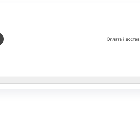
Оплата і доста
КНИГИ
ЕЛЕКТРОННІ К
етика
СУПУТНІ ТОВА
/ Карти
тика
КНИГА В КОМП
не консультування