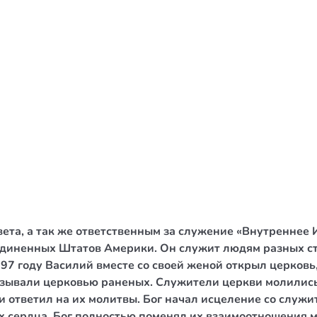
/ Святе Письмо
 література
іноземними мовами
тво
ійні видання
і традиції
ня Церкви
истика
ета, а так же ответственным за служение «Внутреннее 
в`я
единенных Штатов Америки. Он служит людям разных ст
97 году Василий вместе со своей женой открыл церковь
сім`я
азывали церковью раненых. Служители церкви молились
`я / Харчування
 и ответил на их молитвы. Бог начал исцеление со служи
 сердца, Бог полностью поменял их взаимоотношения м