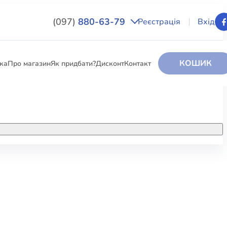
(097)
880-63-79
Реєстрація
Вхід
КОШИК
вка
Про магазин
Як придбати?
Дисконт
Контакт
НИГИ
За додатковою інформацією дзвоніть
за номером:
+38 (097) 880-6379
РИ
Ми у Facebook
ЛЕКТІ